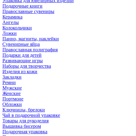
Упаковка для ювелирных изделий
Подарочные книги
Православные сувениры
Керамика
Ангелы
Колокольчики
Ложки
Панно, магниты, наклейки
Сувенирные яйца
Православная полиграфия
Подарки для детей
Развивающие игры
Наборы для творчества
Изделия из кожи
Закладки
Ремни
Мужские
Женские
Портмоне
Обложки
Ключницы, брелоки
Чай в подарочной упаковке
Товары для рукоделия
Вышивка бисером
Подарочная упаковка