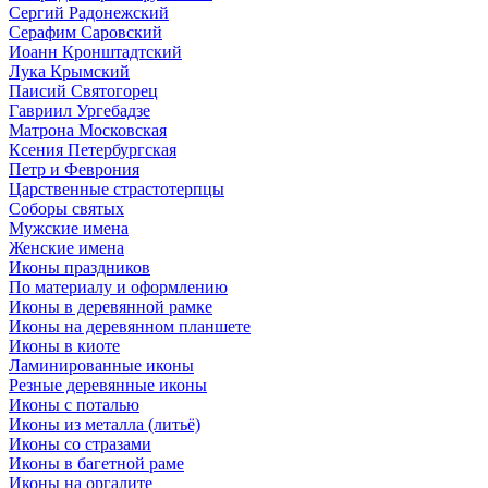
Сергий Радонежский
Серафим Саровский
Иоанн Кронштадтский
Лука Крымский
Паисий Святогорец
Гавриил Ургебадзе
Матрона Московская
Ксения Петербургская
Петр и Феврония
Царственные страстотерпцы
Соборы святых
Мужские имена
Женские имена
Иконы праздников
По материалу и оформлению
Иконы в деревянной рамке
Иконы на деревянном планшете
Иконы в киоте
Ламинированные иконы
Резные деревянные иконы
Иконы с поталью
Иконы из металла (литьё)
Иконы со стразами
Иконы в багетной раме
Иконы на оргалите