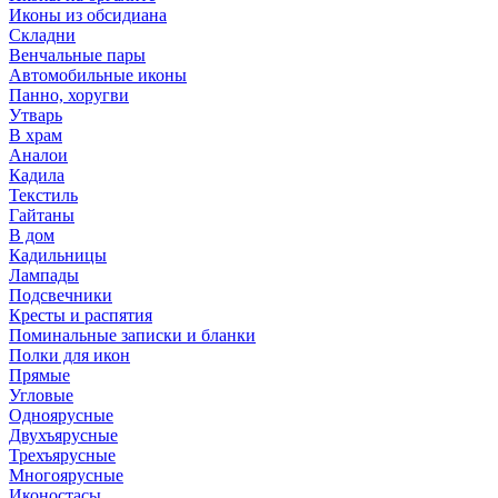
Иконы из обсидиана
Складни
Венчальные пары
Автомобильные иконы
Панно, хоругви
Утварь
В храм
Аналои
Кадила
Текстиль
Гайтаны
В дом
Кадильницы
Лампады
Подсвечники
Кресты и распятия
Поминальные записки и бланки
Полки для икон
Прямые
Угловые
Одноярусные
Двухъярусные
Трехъярусные
Многоярусные
Иконостасы