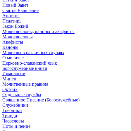
Новый Завет
Святое Евангелие
Апостол
Псалтирь
Закон Божий
Молитвословы, каноны и акафисты
Молитвословы
Акафисты
Каноны
Молитвы в различных случаях
О молитве
Церковно-славянский язык
Богослужебные книги
Ирмологии
Минеи
Молитвенные правила
Октоих
Отдельные службы
Священное Писание (Богослужебные)
Служебники
Требники
Триоди
Часословы
Ноты и пение