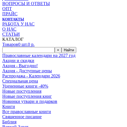
ВОПРОСЫ И ОТВЕТЫ
ОПТ
ПРАЙС
КОНТАКТЫ
РАБОТА У НАС
О НАС
СТАТЬИ
КАТАЛОГ
Товаров
0
шт.
0
р.
×
Найти
Православные календари на 2027 год
Акции и скидки
Акция - Выгодно!
Акция - Доступные цены
Распродажа - Календари 2026
Специальная цена
Уцененные книги -40%
Новые поступления
Новые поступления книг
Новинки утвари и подарков
Книги
Все православные книги
Священное писание
Библия
Ветхий Завет