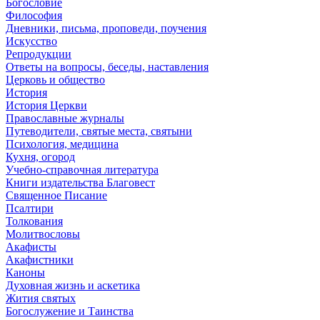
Богословие
Философия
Дневники, письма, проповеди, поучения
Искусство
Репродукции
Ответы на вопросы, беседы, наставления
Церковь и общество
История
История Церкви
Православные журналы
Путеводители, святые места, святыни
Психология, медицина
Кухня, огород
Учебно-справочная литература
Книги издательства Благовест
Священное Писание
Псалтири
Толкования
Молитвословы
Акафисты
Акафистники
Каноны
Духовная жизнь и аскетика
Жития святых
Богослужение и Таинства