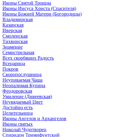
Иконы Святой Троицы
Иконы Иисуса Христа (Спасителя)
Иконы Божией Матери (Богородицы)
Владимирская
Казанская
Иверская
Смоленская
Тихвинская
Знамение
Семистрельная
Всех скорбящих Радость
Всецарица
Покров
Скоропослушница
Неупиваемая Чаша
Неопалимая Купина
Феодоровская
Умиление (Дивеевская)
Неувядаемый Цвет
Достойно есть
Целительница
Иконы Ангелов и Архангелов
Иконы святых
Николай Чудотворец
Спиридон Тримифунтский