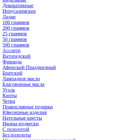
Декоративные
Иерусалимские
Ладан
100 граммов
200 граммов
25 граммов
50 граммов
500 граммов
Ассорти
Ватопедский
Фиваида
Афонский Праздничный
Братский
Лампадное масло
Благовонные масла
Уголь
Киоты
Четки
Православные подарки
Ювелирные изделия
Нательные кресты
Иконы-подвески
С позолотой
Без позолоты