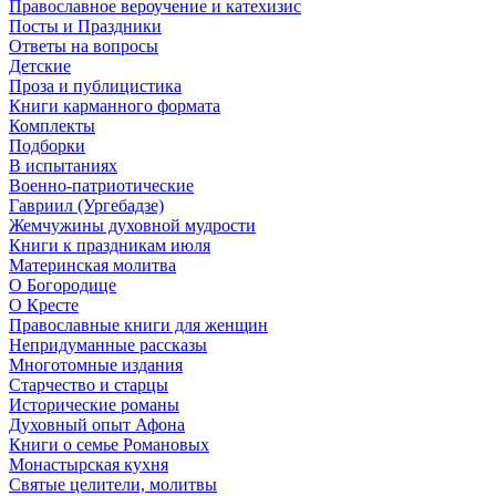
Православное вероучение и катехизис
Посты и Праздники
Ответы на вопросы
Детские
Проза и публицистика
Книги карманного формата
Комплекты
Подборки
В испытаниях
Военно-патриотические
Гавриил (Ургебадзе)
Жемчужины духовной мудрости
Книги к праздникам июля
Материнская молитва
О Богородице
О Кресте
Православные книги для женщин
Непридуманные рассказы
Многотомные издания
Старчество и старцы
Исторические романы
Духовный опыт Афона
Книги о семье Романовых
Монастырская кухня
Святые целители, молитвы