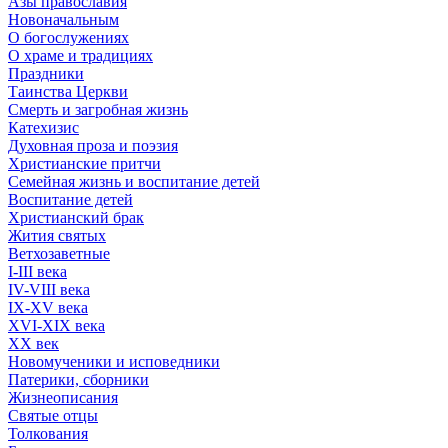
Азы православия
Новоначальным
О богослужениях
О храме и традициях
Праздники
Таинства Церкви
Смерть и загробная жизнь
Катехизис
Духовная проза и поэзия
Христианские притчи
Семейная жизнь и воспитание детей
Воспитание детей
Христианский брак
Жития святых
Ветхозаветные
I-III века
IV-VIII века
IX-XV века
XVI-XIX века
XX век
Новомученики и исповедники
Патерики, сборники
Жизнеописания
Святые отцы
Толкования