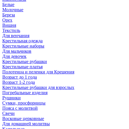
Белые
Молочные
Береза
Орех
Вишня
Текстиль
Для венчания
Крестильная одежда
Крестильные наборы
Для мальчиков
Для девочек
Крестильные рубашки
Крестильные платья
Полотенца и пеленки для Крещения
Возраст до 1 года
Возраст 1-2 года
Крестильные рубашки для взрослых
Погребальные изделия
Рушники
Сумки, просфорницы
Пояса с молитвой
Свечи
Восковые церковные
Для домашней молитвы
Кадильные