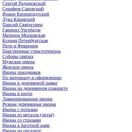
Сергий Радонежский
Серафим Саровский
Иоанн Кронштадтский
Лука Крымский
Паисий Святогорец
Гавриил Ургебадзе
Матрона Московская
Ксения Петербургская
Петр и Феврония
Царственные страстотерпцы
Соборы святых
Мужские имена
Женские имена
Иконы праздников
По материалу и оформлению
Иконы в деревянной рамке
Иконы на деревянном планшете
Иконы в киоте
Ламинированные иконы
Резные деревянные иконы
Иконы с поталью
Иконы из металла (литьё)
Иконы со стразами
Иконы в багетной раме
Иконы на оргалите