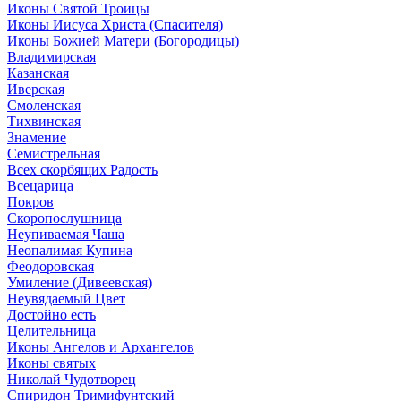
Иконы Святой Троицы
Иконы Иисуса Христа (Спасителя)
Иконы Божией Матери (Богородицы)
Владимирская
Казанская
Иверская
Смоленская
Тихвинская
Знамение
Семистрельная
Всех скорбящих Радость
Всецарица
Покров
Скоропослушница
Неупиваемая Чаша
Неопалимая Купина
Феодоровская
Умиление (Дивеевская)
Неувядаемый Цвет
Достойно есть
Целительница
Иконы Ангелов и Архангелов
Иконы святых
Николай Чудотворец
Спиридон Тримифунтский