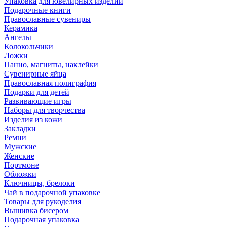
Упаковка для ювелирных изделий
Подарочные книги
Православные сувениры
Керамика
Ангелы
Колокольчики
Ложки
Панно, магниты, наклейки
Сувенирные яйца
Православная полиграфия
Подарки для детей
Развивающие игры
Наборы для творчества
Изделия из кожи
Закладки
Ремни
Мужские
Женские
Портмоне
Обложки
Ключницы, брелоки
Чай в подарочной упаковке
Товары для рукоделия
Вышивка бисером
Подарочная упаковка