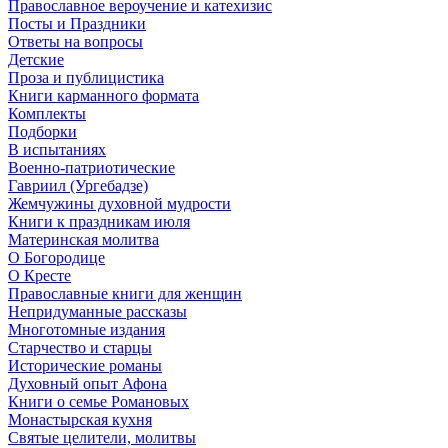
Православное вероучение и катехизис
Посты и Праздники
Ответы на вопросы
Детские
Проза и публицистика
Книги карманного формата
Комплекты
Подборки
В испытаниях
Военно-патриотические
Гавриил (Ургебадзе)
Жемчужины духовной мудрости
Книги к праздникам июля
Материнская молитва
О Богородице
О Кресте
Православные книги для женщин
Непридуманные рассказы
Многотомные издания
Старчество и старцы
Исторические романы
Духовный опыт Афона
Книги о семье Романовых
Монастырская кухня
Святые целители, молитвы