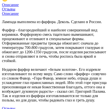
Описание
Отзывы
Описание
Лампада выполнена из фарфора. Деколь. Сделано в России.
Фарфор - благороднейший и наиболее совершенный вид
керамики. Фарфоровую смесь тщательно вымешивают,
процеживают и отливают в специальные формы.
Отформованные предметы трижды обжигают: сначала до
температуры 700-800 градусов, затем покрывают глазурью и
обжигают до 1200-1350 градусов, после изделия расписывают
и снова отправляют в печь, чтобы роспись была яркой и
стойкой.
Недаром фарфор величают «белым золотом». Его издревле
изготавливают по всему миру. Само слово «фарфор» созвучно
со словом Фавор. «Гора Фавор, земное небо, отрада души и
услаждение глаз православных людей. Ибо этой горе присуща
преосеняющая ее некая божественная благодать, оттого она и
возбуждает духовную радость» - сказал свт. Григорий Палама.
Так и изделия из фарфора изготавливаются не только для
пользы, но для души, чтобы радовать глаз и греть душу.
Отзывы