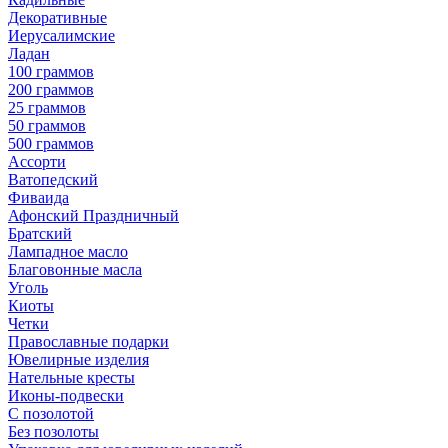
Декоративные
Иерусалимские
Ладан
100 граммов
200 граммов
25 граммов
50 граммов
500 граммов
Ассорти
Ватопедский
Фиваида
Афонский Праздничный
Братский
Лампадное масло
Благовонные масла
Уголь
Киоты
Четки
Православные подарки
Ювелирные изделия
Нательные кресты
Иконы-подвески
С позолотой
Без позолоты