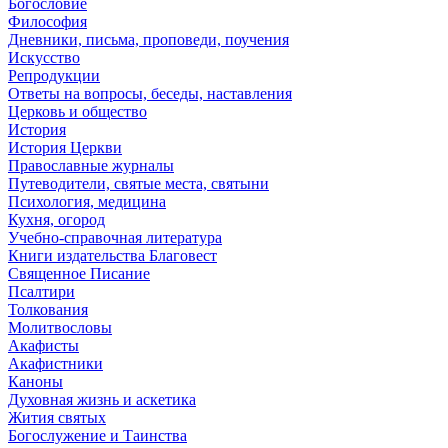
Богословие
Философия
Дневники, письма, проповеди, поучения
Искусство
Репродукции
Ответы на вопросы, беседы, наставления
Церковь и общество
История
История Церкви
Православные журналы
Путеводители, святые места, святыни
Психология, медицина
Кухня, огород
Учебно-справочная литература
Книги издательства Благовест
Священное Писание
Псалтири
Толкования
Молитвословы
Акафисты
Акафистники
Каноны
Духовная жизнь и аскетика
Жития святых
Богослужение и Таинства