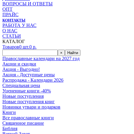
ВОПРОСЫ И ОТВЕТЫ
ОПТ
ПРАЙС
КОНТАКТЫ
РАБОТА У НАС
О НАС
СТАТЬИ
КАТАЛОГ
Товаров
0
шт.
0
р.
×
Найти
Православные календари на 2027 год
Акции и скидки
Акция - Выгодно!
Акция - Доступные цены
Распродажа - Календари 2026
Специальная цена
Уцененные книги -40%
Новые поступления
Новые поступления книг
Новинки утвари и подарков
Книги
Все православные книги
Священное писание
Библия
Ветхий Завет