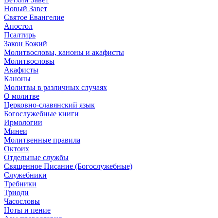
Новый Завет
Святое Евангелие
Апостол
Псалтирь
Закон Божий
Молитвословы, каноны и акафисты
Молитвословы
Акафисты
Каноны
Молитвы в различных случаях
О молитве
Церковно-славянский язык
Богослужебные книги
Ирмологии
Минеи
Молитвенные правила
Октоих
Отдельные службы
Священное Писание (Богослужебные)
Служебники
Требники
Триоди
Часословы
Ноты и пение