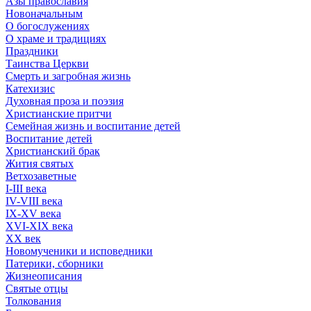
Азы православия
Новоначальным
О богослужениях
О храме и традициях
Праздники
Таинства Церкви
Смерть и загробная жизнь
Катехизис
Духовная проза и поэзия
Христианские притчи
Семейная жизнь и воспитание детей
Воспитание детей
Христианский брак
Жития святых
Ветхозаветные
I-III века
IV-VIII века
IX-XV века
XVI-XIX века
XX век
Новомученики и исповедники
Патерики, сборники
Жизнеописания
Святые отцы
Толкования