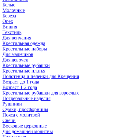
Белые
Молочные
Береза
Орех
Вишня
Текстиль
Для венчания
Крестильная одежда
Крестильные наборы
Для мальчиков
Для девочек
Крестильные рубашки
Крестильные платья
Полотенца и пеленки для Крещения
Возраст до 1 года
Возраст 1-2 года
Крестильные рубашки для взрослых
Погребальные изделия
Рушники
Сумки, просфорницы
Пояса с молитвой
Свечи
Восковые церковные
Для домашней молитвы
Кадильные