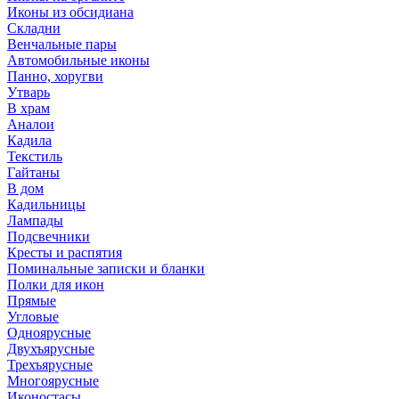
Иконы из обсидиана
Складни
Венчальные пары
Автомобильные иконы
Панно, хоругви
Утварь
В храм
Аналои
Кадила
Текстиль
Гайтаны
В дом
Кадильницы
Лампады
Подсвечники
Кресты и распятия
Поминальные записки и бланки
Полки для икон
Прямые
Угловые
Одноярусные
Двухъярусные
Трехъярусные
Многоярусные
Иконостасы