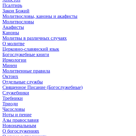
Псалтирь
Закон Божий
Молитвословы, каноны и акафисты
Молитвословы
Акафисты
Каноны
Молитвы в различных случаях
О молитве
Церковно-славянский язык
Богослужебные книги
Ирмологии
Минеи
Молитвенные правила
Октоих
Отдельные службы
Священное Писание (Богослужебные)
Служебники
Требники
Триоди
Часословы
Ноты и пение
Азы православия
Новоначальным
О богослужениях