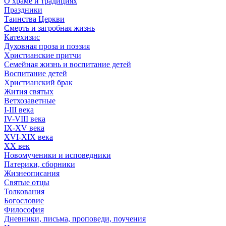
О храме и традициях
Праздники
Таинства Церкви
Смерть и загробная жизнь
Катехизис
Духовная проза и поэзия
Христианские притчи
Семейная жизнь и воспитание детей
Воспитание детей
Христианский брак
Жития святых
Ветхозаветные
I-III века
IV-VIII века
IX-XV века
XVI-XIX века
XX век
Новомученики и исповедники
Патерики, сборники
Жизнеописания
Святые отцы
Толкования
Богословие
Философия
Дневники, письма, проповеди, поучения