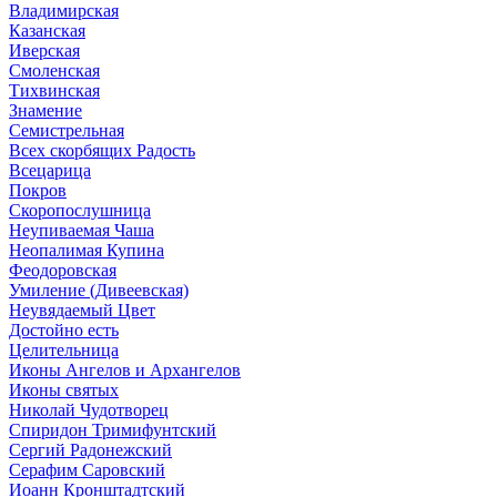
Владимирская
Казанская
Иверская
Смоленская
Тихвинская
Знамение
Семистрельная
Всех скорбящих Радость
Всецарица
Покров
Скоропослушница
Неупиваемая Чаша
Неопалимая Купина
Феодоровская
Умиление (Дивеевская)
Неувядаемый Цвет
Достойно есть
Целительница
Иконы Ангелов и Архангелов
Иконы святых
Николай Чудотворец
Спиридон Тримифунтский
Сергий Радонежский
Серафим Саровский
Иоанн Кронштадтский