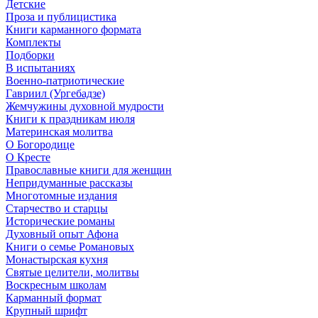
Детские
Проза и публицистика
Книги карманного формата
Комплекты
Подборки
В испытаниях
Военно-патриотические
Гавриил (Ургебадзе)
Жемчужины духовной мудрости
Книги к праздникам июля
Материнская молитва
О Богородице
О Кресте
Православные книги для женщин
Непридуманные рассказы
Многотомные издания
Старчество и старцы
Исторические романы
Духовный опыт Афона
Книги о семье Романовых
Монастырская кухня
Святые целители, молитвы
Воскресным школам
Карманный формат
Крупный шрифт