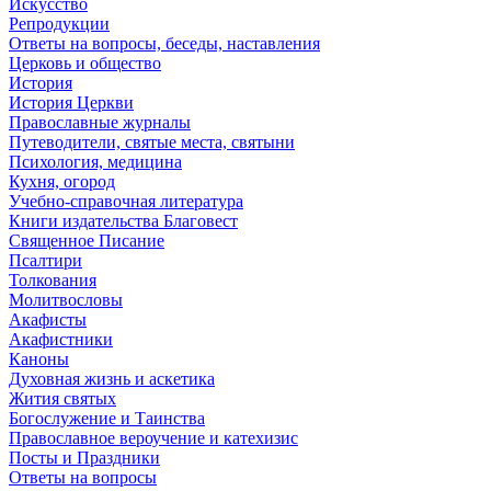
Искусство
Репродукции
Ответы на вопросы, беседы, наставления
Церковь и общество
История
История Церкви
Православные журналы
Путеводители, святые места, святыни
Психология, медицина
Кухня, огород
Учебно-справочная литература
Книги издательства Благовест
Священное Писание
Псалтири
Толкования
Молитвословы
Акафисты
Акафистники
Каноны
Духовная жизнь и аскетика
Жития святых
Богослужение и Таинства
Православное вероучение и катехизис
Посты и Праздники
Ответы на вопросы