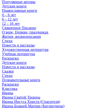
Популярные авторы
Детские книги
Православные книги
0 – 6 лет
6 – 12 лет
12 – 16 лет
Священное Писание
О вере, Церкви, праздниках
Жития, жизнеописания
Стихи
Повести и рассказы
Художественная литература
Учебная литература
Раскраски
Детские книги
Повести и рассказы
Сказки
Стихи
Познавательные книги
Раскраски
Классика
Иконы
Иконы Святой Троицы
Иконы Иисуса Христа (Спасителя)
Иконы Божией Матери (Богородицы)