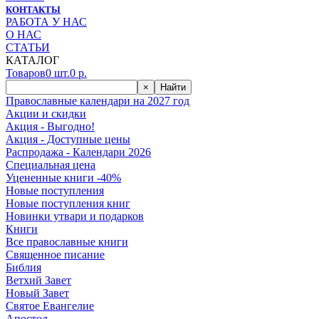
КОНТАКТЫ
РАБОТА У НАС
О НАС
СТАТЬИ
КАТАЛОГ
Товаров
0
шт.
0
р.
×
Найти
Православные календари на 2027 год
Акции и скидки
Акция - Выгодно!
Акция - Доступные цены
Распродажа - Календари 2026
Специальная цена
Уцененные книги -40%
Новые поступления
Новые поступления книг
Новинки утвари и подарков
Книги
Все православные книги
Священное писание
Библия
Ветхий Завет
Новый Завет
Святое Евангелие
Апостол