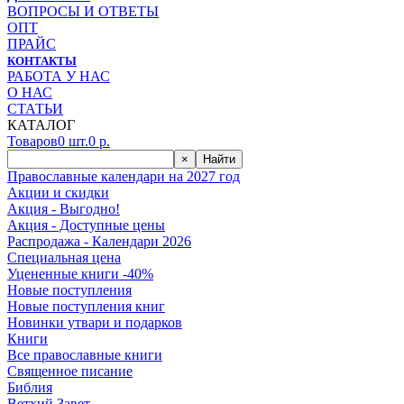
ВОПРОСЫ И ОТВЕТЫ
ОПТ
ПРАЙС
КОНТАКТЫ
РАБОТА У НАС
О НАС
СТАТЬИ
КАТАЛОГ
Товаров
0
шт.
0
р.
×
Найти
Православные календари на 2027 год
Акции и скидки
Акция - Выгодно!
Акция - Доступные цены
Распродажа - Календари 2026
Специальная цена
Уцененные книги -40%
Новые поступления
Новые поступления книг
Новинки утвари и подарков
Книги
Все православные книги
Священное писание
Библия
Ветхий Завет