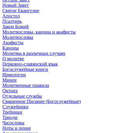
Новый Завет
Святое Евангелие
Апостол
Псалтирь
Закон Божий
Молитвословы, каноны и акафисты
Молитвословы
Акафисты
Каноны
Молитвы в различных случаях
О молитве
Церковно-славянский язык
Богослужебные книги
Ирмологии
Минеи
Молитвенные правила
Октоих
Отдельные службы
Священное Писание (Богослужебные)
Служебники
Требники
Триоди
Часословы
Ноты и пение