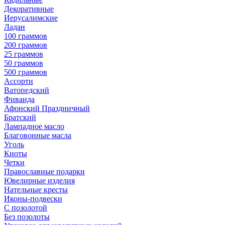
Декоративные
Иерусалимские
Ладан
100 граммов
200 граммов
25 граммов
50 граммов
500 граммов
Ассорти
Ватопедский
Фиваида
Афонский Праздничный
Братский
Лампадное масло
Благовонные масла
Уголь
Киоты
Четки
Православные подарки
Ювелирные изделия
Нательные кресты
Иконы-подвески
С позолотой
Без позолоты