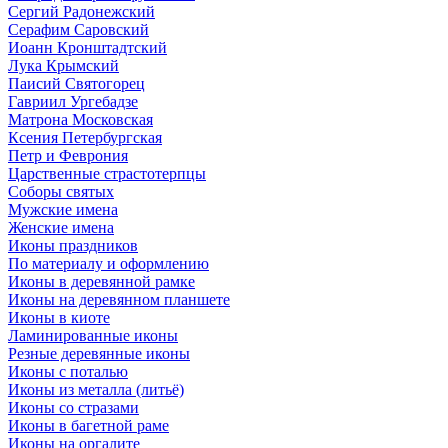
Сергий Радонежский
Серафим Саровский
Иоанн Кронштадтский
Лука Крымский
Паисий Святогорец
Гавриил Ургебадзе
Матрона Московская
Ксения Петербургская
Петр и Феврония
Царственные страстотерпцы
Соборы святых
Мужские имена
Женские имена
Иконы праздников
По материалу и оформлению
Иконы в деревянной рамке
Иконы на деревянном планшете
Иконы в киоте
Ламинированные иконы
Резные деревянные иконы
Иконы с поталью
Иконы из металла (литьё)
Иконы со стразами
Иконы в багетной раме
Иконы на оргалите