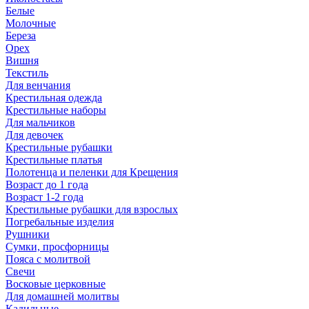
Белые
Молочные
Береза
Орех
Вишня
Текстиль
Для венчания
Крестильная одежда
Крестильные наборы
Для мальчиков
Для девочек
Крестильные рубашки
Крестильные платья
Полотенца и пеленки для Крещения
Возраст до 1 года
Возраст 1-2 года
Крестильные рубашки для взрослых
Погребальные изделия
Рушники
Сумки, просфорницы
Пояса с молитвой
Свечи
Восковые церковные
Для домашней молитвы
Кадильные