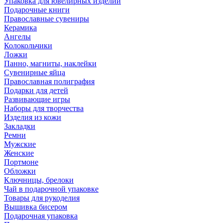
Упаковка для ювелирных изделий
Подарочные книги
Православные сувениры
Керамика
Ангелы
Колокольчики
Ложки
Панно, магниты, наклейки
Сувенирные яйца
Православная полиграфия
Подарки для детей
Развивающие игры
Наборы для творчества
Изделия из кожи
Закладки
Ремни
Мужские
Женские
Портмоне
Обложки
Ключницы, брелоки
Чай в подарочной упаковке
Товары для рукоделия
Вышивка бисером
Подарочная упаковка