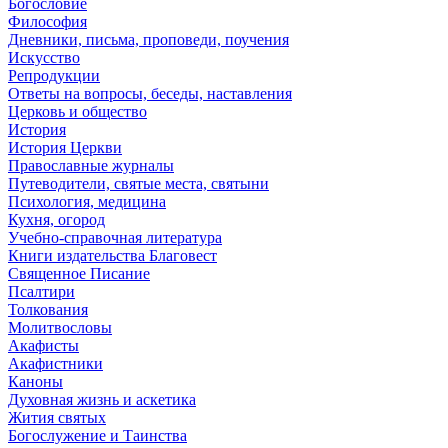
Богословие
Философия
Дневники, письма, проповеди, поучения
Искусство
Репродукции
Ответы на вопросы, беседы, наставления
Церковь и общество
История
История Церкви
Православные журналы
Путеводители, святые места, святыни
Психология, медицина
Кухня, огород
Учебно-справочная литература
Книги издательства Благовест
Священное Писание
Псалтири
Толкования
Молитвословы
Акафисты
Акафистники
Каноны
Духовная жизнь и аскетика
Жития святых
Богослужение и Таинства