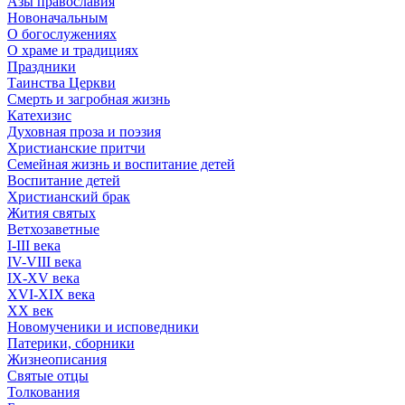
Азы православия
Новоначальным
О богослужениях
О храме и традициях
Праздники
Таинства Церкви
Смерть и загробная жизнь
Катехизис
Духовная проза и поэзия
Христианские притчи
Семейная жизнь и воспитание детей
Воспитание детей
Христианский брак
Жития святых
Ветхозаветные
I-III века
IV-VIII века
IX-XV века
XVI-XIX века
XX век
Новомученики и исповедники
Патерики, сборники
Жизнеописания
Святые отцы
Толкования