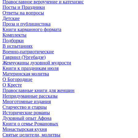
Православное вероучение и катехизис
Посты и Праздники
Ответы на вопросы
Детские
Проза и публицистика
Книги карманного формата
Комплекты
Подборки
В испытаниях
Военно-патриотические
Гавриил (Ургебадзе)
Жемчужины духовной мудрости
Книги к праздникам июля
Материнская молитва
О Богородице
О Кресте
Православные книги для женщин
Непридуманные рассказы
Многотомные издания
Старчество и старцы
Исторические романы
Духовный опыт Афона
Книги о семье Романовых
Монастырская кухня
Святые целители, молитвы