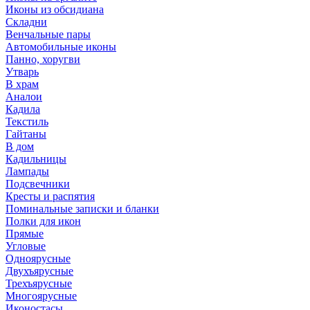
Иконы из обсидиана
Складни
Венчальные пары
Автомобильные иконы
Панно, хоругви
Утварь
В храм
Аналои
Кадила
Текстиль
Гайтаны
В дом
Кадильницы
Лампады
Подсвечники
Кресты и распятия
Поминальные записки и бланки
Полки для икон
Прямые
Угловые
Одноярусные
Двухъярусные
Трехъярусные
Многоярусные
Иконостасы