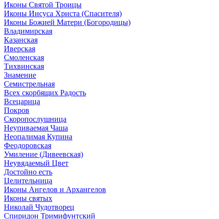
Иконы Святой Троицы
Иконы Иисуса Христа (Спасителя)
Иконы Божией Матери (Богородицы)
Владимирская
Казанская
Иверская
Смоленская
Тихвинская
Знамение
Семистрельная
Всех скорбящих Радость
Всецарица
Покров
Скоропослушница
Неупиваемая Чаша
Неопалимая Купина
Феодоровская
Умиление (Дивеевская)
Неувядаемый Цвет
Достойно есть
Целительница
Иконы Ангелов и Архангелов
Иконы святых
Николай Чудотворец
Спиридон Тримифунтский