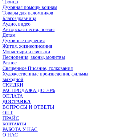
Троица
Духовная помощь воинам
Товары для паломников
Благоздравница
Аудио, видео
Авторская песня, поэзия
Детям
Духовные поучения
Жития, жизнеописания
Монастыри и святыни
Песнопения, звоны, молитвы
Разное
Священное Писание, толкования
Художественные произведения, фильмы
выходной
СКИДКИ
РАСПРОДАЖА ДО 70%
ОПЛАТА
ДОСТАВКА
ВОПРОСЫ И ОТВЕТЫ
ОПТ
ПРАЙС
КОНТАКТЫ
РАБОТА У НАС
О НАС