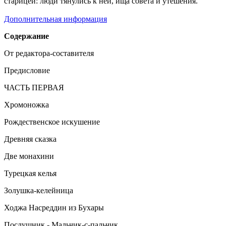
старицей: люди тянулись к ней, ища совета и утешения.
Дополнительная информация
Содержание
От редактора-составителя
Предисловие
ЧАСТЬ ПЕРВАЯ
Хромоножка
Рождественское искушение
Древняя сказка
Две монахини
Турецкая келья
Золушка-келейница
Ходжа Насреддин из Бухары
Послушник - Мальчик-с-пальчик