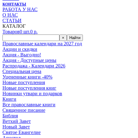
КОНТАКТЫ
РАБОТА У НАС
О НАС
СТАТЬИ
КАТАЛОГ
Товаров
0
шт.
0
р.
×
Найти
Православные календари на 2027 год
Акции и скидки
Акция - Выгодно!
Акция - Доступные цены
Распродажа - Календари 2026
Специальная цена
Уцененные книги -40%
Новые поступления
Новые поступления книг
Новинки утвари и подарков
Книги
Все православные книги
Священное писание
Библия
Ветхий Завет
Новый Завет
Святое Евангелие
Апостол