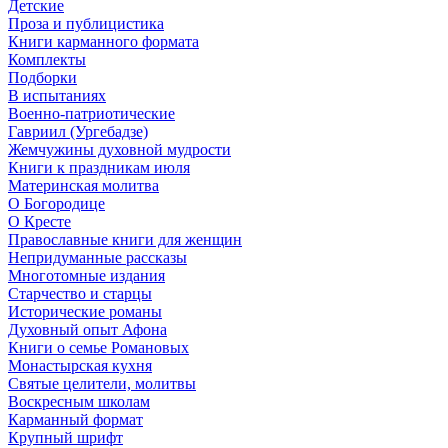
Детские
Проза и публицистика
Книги карманного формата
Комплекты
Подборки
В испытаниях
Военно-патриотические
Гавриил (Ургебадзе)
Жемчужины духовной мудрости
Книги к праздникам июля
Материнская молитва
О Богородице
О Кресте
Православные книги для женщин
Непридуманные рассказы
Многотомные издания
Старчество и старцы
Исторические романы
Духовный опыт Афона
Книги о семье Романовых
Монастырская кухня
Святые целители, молитвы
Воскресным школам
Карманный формат
Крупный шрифт