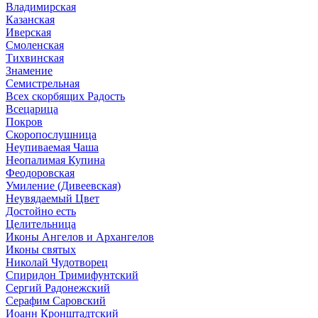
Владимирская
Казанская
Иверская
Смоленская
Тихвинская
Знамение
Семистрельная
Всех скорбящих Радость
Всецарица
Покров
Скоропослушница
Неупиваемая Чаша
Неопалимая Купина
Феодоровская
Умиление (Дивеевская)
Неувядаемый Цвет
Достойно есть
Целительница
Иконы Ангелов и Архангелов
Иконы святых
Николай Чудотворец
Спиридон Тримифунтский
Сергий Радонежский
Серафим Саровский
Иоанн Кронштадтский