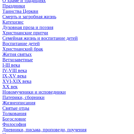
О храме и традициях
Праздники
Таинства Церкви
Смерть и загробная жизнь
Катехизис
Духовная проза и поэзия
Христианские притчи
Семейная жизнь и воспитание детей
Воспитание детей
Христианский брак
Жития святых
Ветхозаветные
I-III века
IV-VIII века
IX-XV века
XVI-XIX века
XX век
Новомученики и исповедники
Патерики, сборники
Жизнеописания
Святые отцы
Толкования
Богословие
Философия
Дневники, письма, проповеди, поучения