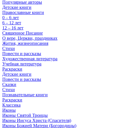
Популярные авторы
Детские книги
Православные книги
0 – 6 лет
6 – 12 лет
12 – 16 лет
Священное Писание
О вере, Церкви, праздниках
Жития, жизнеописания
Стихи
Повести и рассказы
Художественная литература
Учебная литература
Раскраски
Детские книги
Повести и рассказы
Сказки
Стихи
Познавательные книги
Раскраски
Классика
Иконы
Иконы Святой Троицы
Иконы Иисуса Христа (Спасителя)
Иконы Божией Матери (Богородицы)