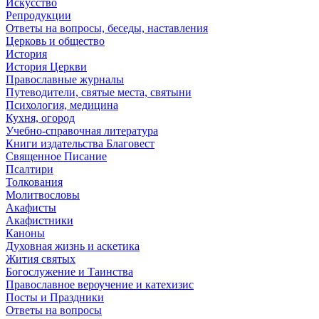
Искусство
Репродукции
Ответы на вопросы, беседы, наставления
Церковь и общество
История
История Церкви
Православные журналы
Путеводители, святые места, святыни
Психология, медицина
Кухня, огород
Учебно-справочная литература
Книги издательства Благовест
Священное Писание
Псалтири
Толкования
Молитвословы
Акафисты
Акафистники
Каноны
Духовная жизнь и аскетика
Жития святых
Богослужение и Таинства
Православное вероучение и катехизис
Посты и Праздники
Ответы на вопросы