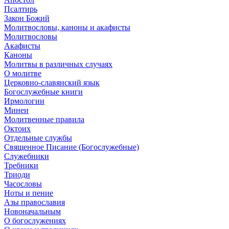
Псалтирь
Закон Божий
Молитвословы, каноны и акафисты
Молитвословы
Акафисты
Каноны
Молитвы в различных случаях
О молитве
Церковно-славянский язык
Богослужебные книги
Ирмологии
Минеи
Молитвенные правила
Октоих
Отдельные службы
Священное Писание (Богослужебные)
Служебники
Требники
Триоди
Часословы
Ноты и пение
Азы православия
Новоначальным
О богослужениях