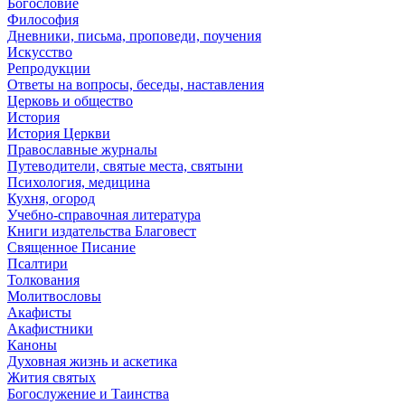
Богословие
Философия
Дневники, письма, проповеди, поучения
Искусство
Репродукции
Ответы на вопросы, беседы, наставления
Церковь и общество
История
История Церкви
Православные журналы
Путеводители, святые места, святыни
Психология, медицина
Кухня, огород
Учебно-справочная литература
Книги издательства Благовест
Священное Писание
Псалтири
Толкования
Молитвословы
Акафисты
Акафистники
Каноны
Духовная жизнь и аскетика
Жития святых
Богослужение и Таинства