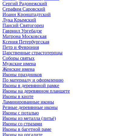
Сергий Радонежский
Серафим Саровский
Иоанн Кронштадтский
Лука Крымский
Паисий Святогорец
Гавриил Ургебадзе
Матрона Московская
Ксения Петербургская
Петр и Феврония
Царственные страстотерпцы
Соборы святых
Мужские имена
Женские имена
Иконы праздников
По материалу и оформлению
Иконы в деревянной рамке
Иконы на деревянном планшете
Иконы в киоте
Ламинированные иконы
Резные деревянные иконы
Иконы с поталью
Иконы из металла (литьё)
Иконы со стразами
Иконы в багетной раме
Иконы на оргалите