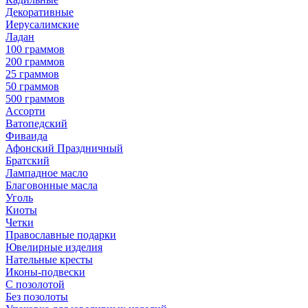
Декоративные
Иерусалимские
Ладан
100 граммов
200 граммов
25 граммов
50 граммов
500 граммов
Ассорти
Ватопедский
Фиваида
Афонский Праздничный
Братский
Лампадное масло
Благовонные масла
Уголь
Киоты
Четки
Православные подарки
Ювелирные изделия
Нательные кресты
Иконы-подвески
С позолотой
Без позолоты