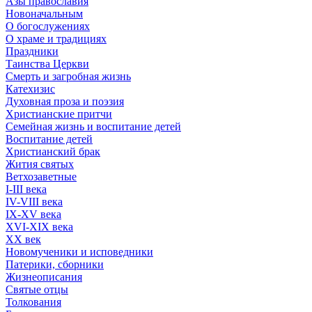
Азы православия
Новоначальным
О богослужениях
О храме и традициях
Праздники
Таинства Церкви
Смерть и загробная жизнь
Катехизис
Духовная проза и поэзия
Христианские притчи
Семейная жизнь и воспитание детей
Воспитание детей
Христианский брак
Жития святых
Ветхозаветные
I-III века
IV-VIII века
IX-XV века
XVI-XIX века
XX век
Новомученики и исповедники
Патерики, сборники
Жизнеописания
Святые отцы
Толкования