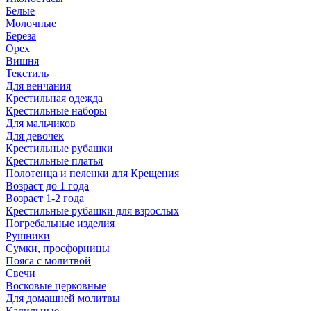
Белые
Молочные
Береза
Орех
Вишня
Текстиль
Для венчания
Крестильная одежда
Крестильные наборы
Для мальчиков
Для девочек
Крестильные рубашки
Крестильные платья
Полотенца и пеленки для Крещения
Возраст до 1 года
Возраст 1-2 года
Крестильные рубашки для взрослых
Погребальные изделия
Рушники
Сумки, просфорницы
Пояса с молитвой
Свечи
Восковые церковные
Для домашней молитвы
Кадильные