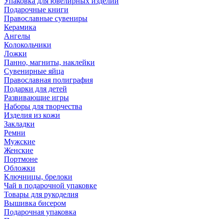
Упаковка для ювелирных изделий
Подарочные книги
Православные сувениры
Керамика
Ангелы
Колокольчики
Ложки
Панно, магниты, наклейки
Сувенирные яйца
Православная полиграфия
Подарки для детей
Развивающие игры
Наборы для творчества
Изделия из кожи
Закладки
Ремни
Мужские
Женские
Портмоне
Обложки
Ключницы, брелоки
Чай в подарочной упаковке
Товары для рукоделия
Вышивка бисером
Подарочная упаковка