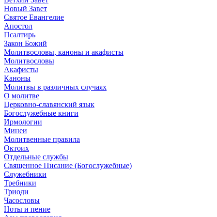
Новый Завет
Святое Евангелие
Апостол
Псалтирь
Закон Божий
Молитвословы, каноны и акафисты
Молитвословы
Акафисты
Каноны
Молитвы в различных случаях
О молитве
Церковно-славянский язык
Богослужебные книги
Ирмологии
Минеи
Молитвенные правила
Октоих
Отдельные службы
Священное Писание (Богослужебные)
Служебники
Требники
Триоди
Часословы
Ноты и пение