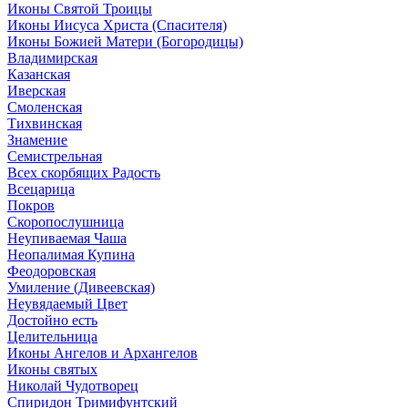
Иконы Святой Троицы
Иконы Иисуса Христа (Спасителя)
Иконы Божией Матери (Богородицы)
Владимирская
Казанская
Иверская
Смоленская
Тихвинская
Знамение
Семистрельная
Всех скорбящих Радость
Всецарица
Покров
Скоропослушница
Неупиваемая Чаша
Неопалимая Купина
Феодоровская
Умиление (Дивеевская)
Неувядаемый Цвет
Достойно есть
Целительница
Иконы Ангелов и Архангелов
Иконы святых
Николай Чудотворец
Спиридон Тримифунтский