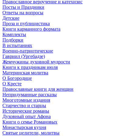
Православное вероучение и катехизис
Посты и Праздники
Ответы на вопросы
Детские
Проза и публицистика
Книги карманного формата
Комплекты
Подборки
В испытаниях
Военно-патриотические
Гавриил (Ургебадзе)
Жемчужины духовной мудрости
Книги к праздникам июля
Материнская молитва
О Богородице
О Кресте
Православные книги для женщин
Непридуманные рассказы
Многотомные издания
Старчество и старцы
Исторические романы
Духовный опыт Афона
Книги о семье Романовых
Монастырская кухня
Святые целители, молитвы