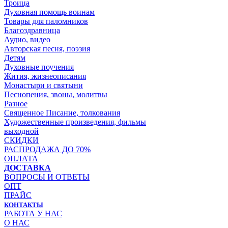
Троица
Духовная помощь воинам
Товары для паломников
Благоздравница
Аудио, видео
Авторская песня, поэзия
Детям
Духовные поучения
Жития, жизнеописания
Монастыри и святыни
Песнопения, звоны, молитвы
Разное
Священное Писание, толкования
Художественные произведения, фильмы
выходной
СКИДКИ
РАСПРОДАЖА ДО 70%
ОПЛАТА
ДОСТАВКА
ВОПРОСЫ И ОТВЕТЫ
ОПТ
ПРАЙС
КОНТАКТЫ
РАБОТА У НАС
О НАС