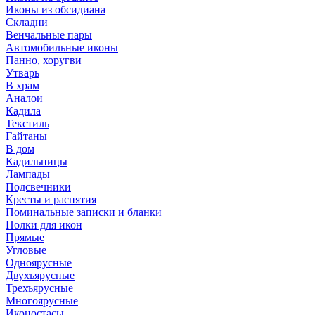
Иконы из обсидиана
Складни
Венчальные пары
Автомобильные иконы
Панно, хоругви
Утварь
В храм
Аналои
Кадила
Текстиль
Гайтаны
В дом
Кадильницы
Лампады
Подсвечники
Кресты и распятия
Поминальные записки и бланки
Полки для икон
Прямые
Угловые
Одноярусные
Двухъярусные
Трехъярусные
Многоярусные
Иконостасы