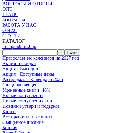
ВОПРОСЫ И ОТВЕТЫ
ОПТ
ПРАЙС
КОНТАКТЫ
РАБОТА У НАС
О НАС
СТАТЬИ
КАТАЛОГ
Товаров
0
шт.
0
р.
×
Найти
Православные календари на 2027 год
Акции и скидки
Акция - Выгодно!
Акция - Доступные цены
Распродажа - Календари 2026
Специальная цена
Уцененные книги -40%
Новые поступления
Новые поступления книг
Новинки утвари и подарков
Книги
Все православные книги
Священное писание
Библия
Ветхий Завет