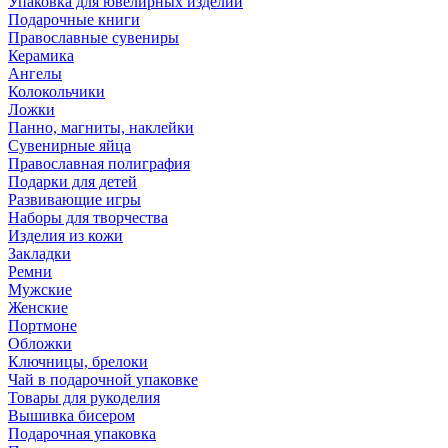
Упаковка для ювелирных изделий
Подарочные книги
Православные сувениры
Керамика
Ангелы
Колокольчики
Ложки
Панно, магниты, наклейки
Сувенирные яйца
Православная полиграфия
Подарки для детей
Развивающие игры
Наборы для творчества
Изделия из кожи
Закладки
Ремни
Мужские
Женские
Портмоне
Обложки
Ключницы, брелоки
Чай в подарочной упаковке
Товары для рукоделия
Вышивка бисером
Подарочная упаковка