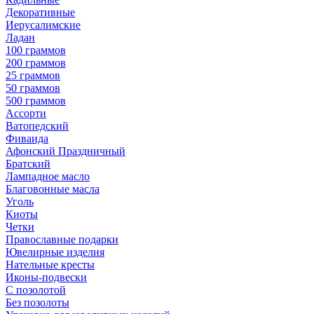
Декоративные
Иерусалимские
Ладан
100 граммов
200 граммов
25 граммов
50 граммов
500 граммов
Ассорти
Ватопедский
Фиваида
Афонский Праздничный
Братский
Лампадное масло
Благовонные масла
Уголь
Киоты
Четки
Православные подарки
Ювелирные изделия
Нательные кресты
Иконы-подвески
С позолотой
Без позолоты