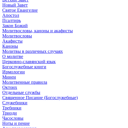
Новый Завет
Святое Евангелие
Апостол
Псалтирь
Закон Божий
Молитвословы, каноны и акафисты
Молитвословы
Акафисты
Каноны
Молитвы в различных случаях
О молитве
Церковно-славянский язык
Богослужебные книги
Ирмологии
Минеи
Молитвенные правила
Октоих
Отдельные службы
Священное Писание (Богослужебные)
Служебники
Требники
Триоди
Часословы
Ноты и пение