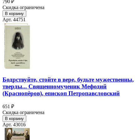
790 ₽
Скидка ограничена
В корзину
Арт. 44751
Бодрствуйте, стойте в вере, будьте мужественны,
тверды... Священномученик Мефодий
(Краснопёров), епископ Петропавсловский
651 ₽
Скидка ограничена
В корзину
Арт. 43016