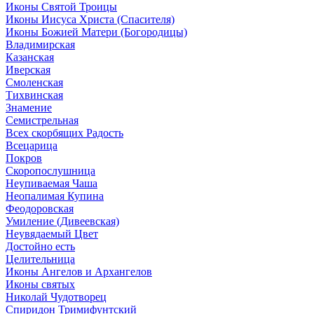
Иконы Святой Троицы
Иконы Иисуса Христа (Спасителя)
Иконы Божией Матери (Богородицы)
Владимирская
Казанская
Иверская
Смоленская
Тихвинская
Знамение
Семистрельная
Всех скорбящих Радость
Всецарица
Покров
Скоропослушница
Неупиваемая Чаша
Неопалимая Купина
Феодоровская
Умиление (Дивеевская)
Неувядаемый Цвет
Достойно есть
Целительница
Иконы Ангелов и Архангелов
Иконы святых
Николай Чудотворец
Спиридон Тримифунтский