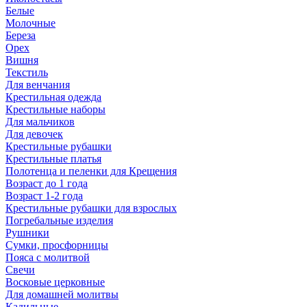
Белые
Молочные
Береза
Орех
Вишня
Текстиль
Для венчания
Крестильная одежда
Крестильные наборы
Для мальчиков
Для девочек
Крестильные рубашки
Крестильные платья
Полотенца и пеленки для Крещения
Возраст до 1 года
Возраст 1-2 года
Крестильные рубашки для взрослых
Погребальные изделия
Рушники
Сумки, просфорницы
Пояса с молитвой
Свечи
Восковые церковные
Для домашней молитвы
Кадильные