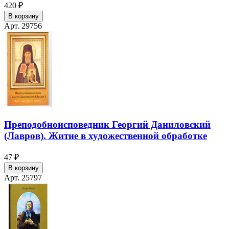
420 ₽
В корзину
Арт. 29756
Преподобноисповедник Георгий Даниловский
(Лавров). Житие в художественной обработке
47 ₽
В корзину
Арт. 25797