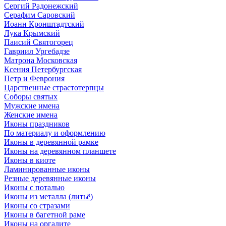
Сергий Радонежский
Серафим Саровский
Иоанн Кронштадтский
Лука Крымский
Паисий Святогорец
Гавриил Ургебадзе
Матрона Московская
Ксения Петербургская
Петр и Феврония
Царственные страстотерпцы
Соборы святых
Мужские имена
Женские имена
Иконы праздников
По материалу и оформлению
Иконы в деревянной рамке
Иконы на деревянном планшете
Иконы в киоте
Ламинированные иконы
Резные деревянные иконы
Иконы с поталью
Иконы из металла (литьё)
Иконы со стразами
Иконы в багетной раме
Иконы на оргалите