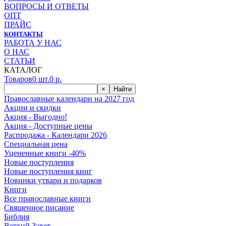
ВОПРОСЫ И ОТВЕТЫ
ОПТ
ПРАЙС
КОНТАКТЫ
РАБОТА У НАС
О НАС
СТАТЬИ
КАТАЛОГ
Товаров
0
шт.
0
р.
×
Найти
Православные календари на 2027 год
Акции и скидки
Акция - Выгодно!
Акция - Доступные цены
Распродажа - Календари 2026
Специальная цена
Уцененные книги -40%
Новые поступления
Новые поступления книг
Новинки утвари и подарков
Книги
Все православные книги
Священное писание
Библия
Ветхий Завет