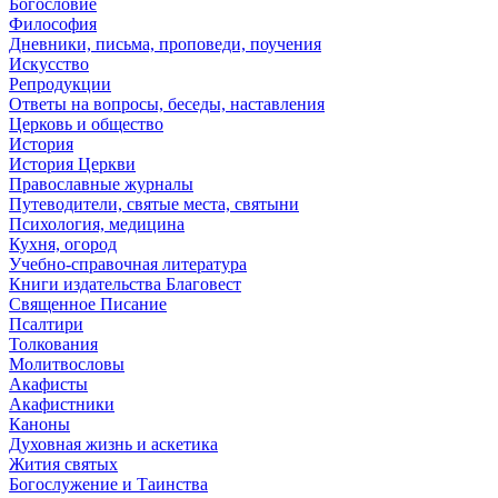
Богословие
Философия
Дневники, письма, проповеди, поучения
Искусство
Репродукции
Ответы на вопросы, беседы, наставления
Церковь и общество
История
История Церкви
Православные журналы
Путеводители, святые места, святыни
Психология, медицина
Кухня, огород
Учебно-справочная литература
Книги издательства Благовест
Священное Писание
Псалтири
Толкования
Молитвословы
Акафисты
Акафистники
Каноны
Духовная жизнь и аскетика
Жития святых
Богослужение и Таинства