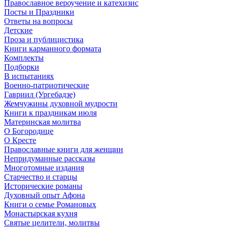
Православное вероучение и катехизис
Посты и Праздники
Ответы на вопросы
Детские
Проза и публицистика
Книги карманного формата
Комплекты
Подборки
В испытаниях
Военно-патриотические
Гавриил (Ургебадзе)
Жемчужины духовной мудрости
Книги к праздникам июля
Материнская молитва
О Богородице
О Кресте
Православные книги для женщин
Непридуманные рассказы
Многотомные издания
Старчество и старцы
Исторические романы
Духовный опыт Афона
Книги о семье Романовых
Монастырская кухня
Святые целители, молитвы