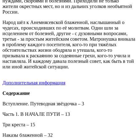
нуждами, скорбями и болезнями. Приходили не только
жители окрестных мест, но и из дальних уголков необъятной
России.
Народ шёл к Анемнясевской блаженной, наслышанный о
чудесах, происходивших по её молитвам. Одни шли за
исцелением от болезней, другие - с духовными вопросами,
третьи - за простым житейским советом. Матронушка вникала
в проблему каждого посетителя, кого-то при тяжёлых
обстоятельствах жизни ободряла и утешала, кого-то
призывала к раскаянию за содеянные грехи, кого-то учила и
наставляла. И каждому давала полезный совет, как быть в той
или иной житейской ситуации.
Дополнительная информация
Содержание
Вступление. Путеводная звёздочка – 3
Часть 1. В НАЧАЛЕ ПУТИ – 13
Три креста – 15
Наказы блаженной – 32