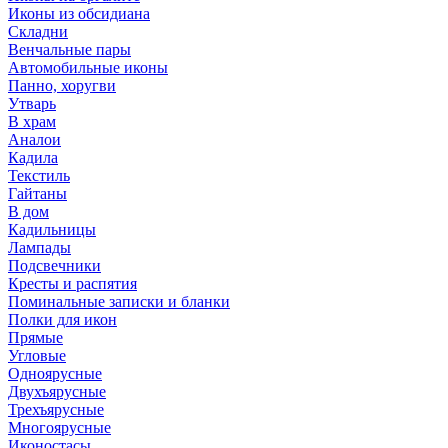
Иконы из обсидиана
Складни
Венчальные пары
Автомобильные иконы
Панно, хоругви
Утварь
В храм
Аналои
Кадила
Текстиль
Гайтаны
В дом
Кадильницы
Лампады
Подсвечники
Кресты и распятия
Поминальные записки и бланки
Полки для икон
Прямые
Угловые
Одноярусные
Двухъярусные
Трехъярусные
Многоярусные
Иконостасы