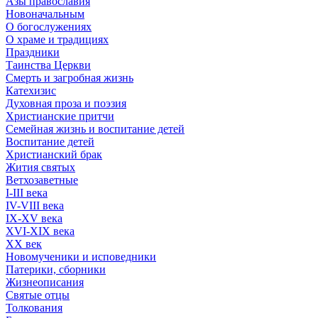
Азы православия
Новоначальным
О богослужениях
О храме и традициях
Праздники
Таинства Церкви
Смерть и загробная жизнь
Катехизис
Духовная проза и поэзия
Христианские притчи
Семейная жизнь и воспитание детей
Воспитание детей
Христианский брак
Жития святых
Ветхозаветные
I-III века
IV-VIII века
IX-XV века
XVI-XIX века
XX век
Новомученики и исповедники
Патерики, сборники
Жизнеописания
Святые отцы
Толкования