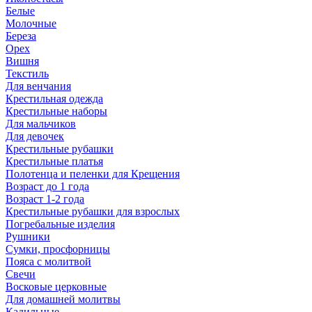
Белые
Молочные
Береза
Орех
Вишня
Текстиль
Для венчания
Крестильная одежда
Крестильные наборы
Для мальчиков
Для девочек
Крестильные рубашки
Крестильные платья
Полотенца и пеленки для Крещения
Возраст до 1 года
Возраст 1-2 года
Крестильные рубашки для взрослых
Погребальные изделия
Рушники
Сумки, просфорницы
Пояса с молитвой
Свечи
Восковые церковные
Для домашней молитвы
Кадильные