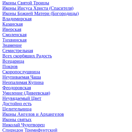
Иконы Святой Троицы
Иконы Иисуса Христа (Спасителя)
Иконы Божией Матери (Богородицы)
Владимирская
Казанская
Иверская
Смоленская
Тихвинская
Знамение
Семистрельная
Всех скорбящих Радость
Всецарица
Покров
Скоропослушница
Неупиваемая Чаша
Неопалимая Купина
Феодоровская
Умиление (Дивеевская)
Неувядаемый Цвет
Достойно есть
Целительница
Иконы Ангелов и Архангелов
Иконы святых
Николай Чудотворец
Спиридон Тримифунтский