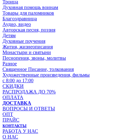
Троица
Духовная помощь воинам
Товары для паломников
Благоздравница
Аудио, видео
Авторская песня, поэзия
Детям
Духовные поучения
Жития, жизнеописания
Монастыри и святыни
Песнопения, звоны, молитвы
Разное
Священное Писание, толкования
Художественные произведения, фильмы
с 8:00 до 17:00
СКИДКИ
РАСПРОДАЖА ДО 70%
ОПЛАТА
ДОСТАВКА
ВОПРОСЫ И ОТВЕТЫ
ОПТ
ПРАЙС
КОНТАКТЫ
РАБОТА У НАС
О НАС