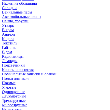
Иконы из обсидиана
Складни
Венчальные пары
Автомобильные иконы
Панно, хоругви
Утварь
В храм
Аналои
Кадила
Текстиль
Гайтаны
В дом
Кадильницы
Лампады
Подсвечники
Кресты и распятия
Поминальные записки и бланки
Полки для икон
Прямые
Угловые
Одноярусные
Двухъярусные
Трехъярусные
Многоярусные
Иконостасы