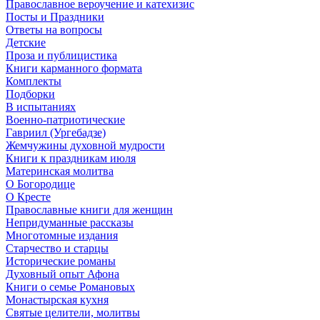
Православное вероучение и катехизис
Посты и Праздники
Ответы на вопросы
Детские
Проза и публицистика
Книги карманного формата
Комплекты
Подборки
В испытаниях
Военно-патриотические
Гавриил (Ургебадзе)
Жемчужины духовной мудрости
Книги к праздникам июля
Материнская молитва
О Богородице
О Кресте
Православные книги для женщин
Непридуманные рассказы
Многотомные издания
Старчество и старцы
Исторические романы
Духовный опыт Афона
Книги о семье Романовых
Монастырская кухня
Святые целители, молитвы