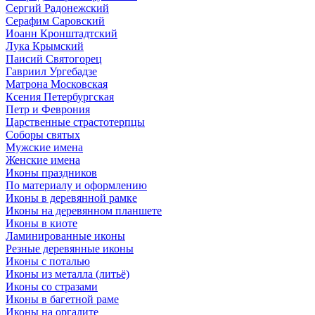
Сергий Радонежский
Серафим Саровский
Иоанн Кронштадтский
Лука Крымский
Паисий Святогорец
Гавриил Ургебадзе
Матрона Московская
Ксения Петербургская
Петр и Феврония
Царственные страстотерпцы
Соборы святых
Мужские имена
Женские имена
Иконы праздников
По материалу и оформлению
Иконы в деревянной рамке
Иконы на деревянном планшете
Иконы в киоте
Ламинированные иконы
Резные деревянные иконы
Иконы с поталью
Иконы из металла (литьё)
Иконы со стразами
Иконы в багетной раме
Иконы на оргалите