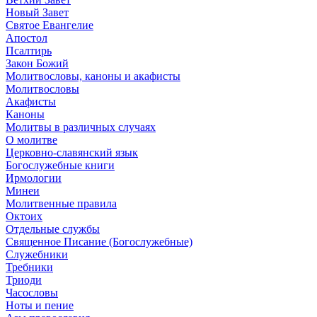
Новый Завет
Святое Евангелие
Апостол
Псалтирь
Закон Божий
Молитвословы, каноны и акафисты
Молитвословы
Акафисты
Каноны
Молитвы в различных случаях
О молитве
Церковно-славянский язык
Богослужебные книги
Ирмологии
Минеи
Молитвенные правила
Октоих
Отдельные службы
Священное Писание (Богослужебные)
Служебники
Требники
Триоди
Часословы
Ноты и пение