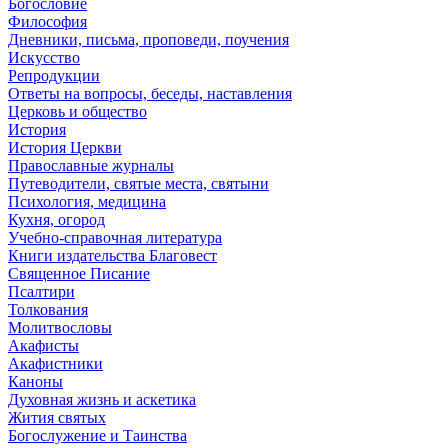
Богословие
Философия
Дневники, письма, проповеди, поучения
Искусство
Репродукции
Ответы на вопросы, беседы, наставления
Церковь и общество
История
История Церкви
Православные журналы
Путеводители, святые места, святыни
Психология, медицина
Кухня, огород
Учебно-справочная литература
Книги издательства Благовест
Священное Писание
Псалтири
Толкования
Молитвословы
Акафисты
Акафистники
Каноны
Духовная жизнь и аскетика
Жития святых
Богослужение и Таинства