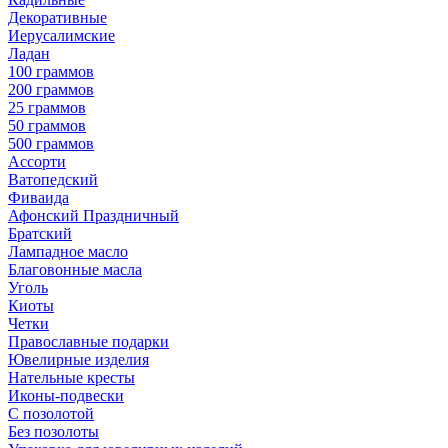
Декоративные
Иерусалимские
Ладан
100 граммов
200 граммов
25 граммов
50 граммов
500 граммов
Ассорти
Ватопедский
Фиваида
Афонский Праздничный
Братский
Лампадное масло
Благовонные масла
Уголь
Киоты
Четки
Православные подарки
Ювелирные изделия
Нательные кресты
Иконы-подвески
С позолотой
Без позолоты