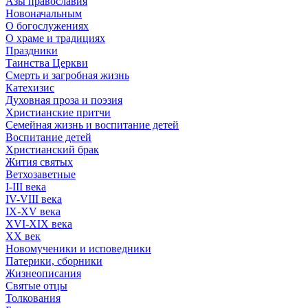
Азы православия
Новоначальным
О богослужениях
О храме и традициях
Праздники
Таинства Церкви
Смерть и загробная жизнь
Катехизис
Духовная проза и поэзия
Христианские притчи
Семейная жизнь и воспитание детей
Воспитание детей
Христианский брак
Жития святых
Ветхозаветные
I-III века
IV-VIII века
IX-XV века
XVI-XIX века
XX век
Новомученики и исповедники
Патерики, сборники
Жизнеописания
Святые отцы
Толкования