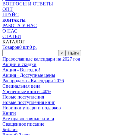
ВОПРОСЫ И ОТВЕТЫ
ОПТ
ПРАЙС
КОНТАКТЫ
РАБОТА У НАС
О НАС
СТАТЬИ
КАТАЛОГ
Товаров
0
шт.
0
р.
×
Найти
Православные календари на 2027 год
Акции и скидки
Акция - Выгодно!
Акция - Доступные цены
Распродажа - Календари 2026
Специальная цена
Уцененные книги -40%
Новые поступления
Новые поступления книг
Новинки утвари и подарков
Книги
Все православные книги
Священное писание
Библия
Ветхий Завет