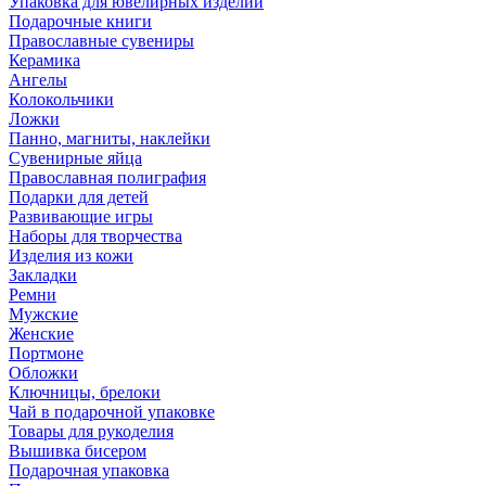
Упаковка для ювелирных изделий
Подарочные книги
Православные сувениры
Керамика
Ангелы
Колокольчики
Ложки
Панно, магниты, наклейки
Сувенирные яйца
Православная полиграфия
Подарки для детей
Развивающие игры
Наборы для творчества
Изделия из кожи
Закладки
Ремни
Мужские
Женские
Портмоне
Обложки
Ключницы, брелоки
Чай в подарочной упаковке
Товары для рукоделия
Вышивка бисером
Подарочная упаковка