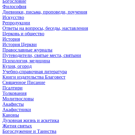
Богословие
Философия
Дневники, письма, проповеди, поучения
Искусство
Репродукции
Ответы на вопросы, беседы, наставления
Церковь и общество
История
История Церкви
Православные журналы
Путеводители, святые места, святыни
Психология, медицина
Кухня, огород
Учебно-справочная литература
Книги издательства Благовест
Священное Писание
Псалтири
Толкования
Молитвословы
Акафисты
Акафистники
Каноны
Духовная жизнь и аскетика
Жития святых
Богослужение и Таинства