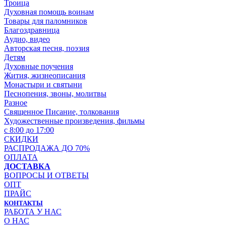
Троица
Духовная помощь воинам
Товары для паломников
Благоздравница
Аудио, видео
Авторская песня, поэзия
Детям
Духовные поучения
Жития, жизнеописания
Монастыри и святыни
Песнопения, звоны, молитвы
Разное
Священное Писание, толкования
Художественные произведения, фильмы
с 8:00 до 17:00
СКИДКИ
РАСПРОДАЖА ДО 70%
ОПЛАТА
ДОСТАВКА
ВОПРОСЫ И ОТВЕТЫ
ОПТ
ПРАЙС
КОНТАКТЫ
РАБОТА У НАС
О НАС