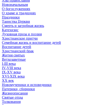
Азы православия
Новоначальным
О богослужениях
О храме и традициях
Праздники
Таинства Церкви
Смерть и загробная жизнь
Катехизис
Духовная проза и поэзия
Христианские притчи
Семейная жизнь и воспитание детей
Воспитание детей
Христианский брак
Жития святых
Ветхозаветные
I-III века
IV-VIII века
IX-XV века
XVI-XIX века
XX век
Новомученики и исповедники
Патерики, сборники
Жизнеописания
Святые отцы
Толкования