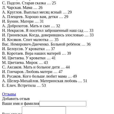
С. Падсон. Старая сказка … 25
Л. Чарская. Мама … 26
А. Круглов. Выплыл месяц ясный … 29
А. Плещеев. Хорошо вам, детки … 29
И. Бунин. Матери … 31
А. Доброхотов. Мать и сын … 32
Н. Некрасов. Я посетил заброшенный наш сад … 33
И. Гриневская. Когда, доверившись злословью … 33
И. Косяков. Спит малютка … 35
Вас. Немирович-Данченко. Больной ребёнок … 36
И. Белоусов. У кроватки … 37
В. Коротаев. Вера наших матерей … 39
М. Цветаева. У кроватки … 41
М. Цветаева. Мирок … 43
С. Аксаков. Мать и больное дитя … 44
И. Гончаров. Любовь матери … 47
В. Русаков. Кого больше любит мама … 49
А. Шелер-Михайлов. Материнская любовь … 51
Е. Елич. Встретила … 53
Отзывы
Добавить отзыв
Ваши имя и фамилия