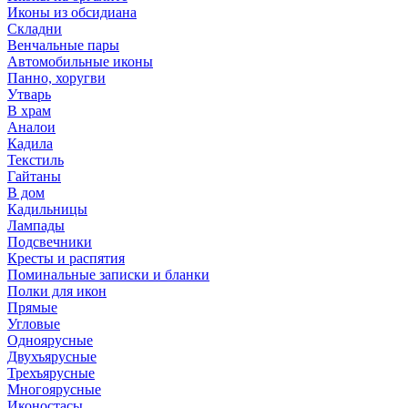
Иконы из обсидиана
Складни
Венчальные пары
Автомобильные иконы
Панно, хоругви
Утварь
В храм
Аналои
Кадила
Текстиль
Гайтаны
В дом
Кадильницы
Лампады
Подсвечники
Кресты и распятия
Поминальные записки и бланки
Полки для икон
Прямые
Угловые
Одноярусные
Двухъярусные
Трехъярусные
Многоярусные
Иконостасы