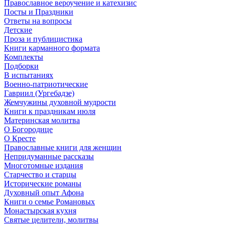
Православное вероучение и катехизис
Посты и Праздники
Ответы на вопросы
Детские
Проза и публицистика
Книги карманного формата
Комплекты
Подборки
В испытаниях
Военно-патриотические
Гавриил (Ургебадзе)
Жемчужины духовной мудрости
Книги к праздникам июля
Материнская молитва
О Богородице
О Кресте
Православные книги для женщин
Непридуманные рассказы
Многотомные издания
Старчество и старцы
Исторические романы
Духовный опыт Афона
Книги о семье Романовых
Монастырская кухня
Святые целители, молитвы