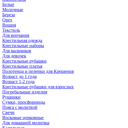
Белые
Молочные
Береза
Орех
Вишня
Текстиль
Для венчания
Крестильная одежда
Крестильные наборы
Для мальчиков
Для девочек
Крестильные рубашки
Крестильные платья
Полотенца и пеленки для Крещения
Возраст до 1 года
Возраст 1-2 года
Крестильные рубашки для взрослых
Погребальные изделия
Рушники
Сумки, просфорницы
Пояса с молитвой
Свечи
Восковые церковные
Для домашней молитвы
Кадильные