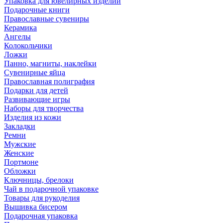
Упаковка для ювелирных изделий
Подарочные книги
Православные сувениры
Керамика
Ангелы
Колокольчики
Ложки
Панно, магниты, наклейки
Сувенирные яйца
Православная полиграфия
Подарки для детей
Развивающие игры
Наборы для творчества
Изделия из кожи
Закладки
Ремни
Мужские
Женские
Портмоне
Обложки
Ключницы, брелоки
Чай в подарочной упаковке
Товары для рукоделия
Вышивка бисером
Подарочная упаковка