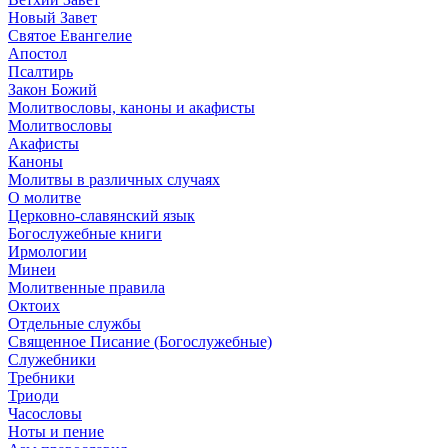
Новый Завет
Святое Евангелие
Апостол
Псалтирь
Закон Божий
Молитвословы, каноны и акафисты
Молитвословы
Акафисты
Каноны
Молитвы в различных случаях
О молитве
Церковно-славянский язык
Богослужебные книги
Ирмологии
Минеи
Молитвенные правила
Октоих
Отдельные службы
Священное Писание (Богослужебные)
Служебники
Требники
Триоди
Часословы
Ноты и пение