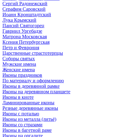
Сергий Радонежский
Серафим Саровский
Иоанн Кронштадтский
Лука Крымский
Паисий Святогорец
Гавриил Ургебадзе
Матрона Московская
Ксения Петербургская
Петр и Феврония
Царственные страстотерпцы
Соборы святых
Мужские имена
Женские имена
Иконы праздников
По материалу и оформлению
Иконы в деревянной рамке
Иконы на деревянном планшете
Иконы в киоте
Ламинированные иконы
Резные деревянные иконы
Иконы с поталью
Иконы из металла (литьё)
Иконы со стразами
Иконы в багетной раме
Иконы на оргалите