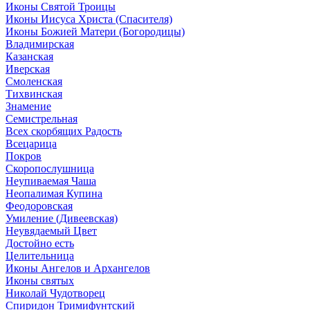
Иконы Святой Троицы
Иконы Иисуса Христа (Спасителя)
Иконы Божией Матери (Богородицы)
Владимирская
Казанская
Иверская
Смоленская
Тихвинская
Знамение
Семистрельная
Всех скорбящих Радость
Всецарица
Покров
Скоропослушница
Неупиваемая Чаша
Неопалимая Купина
Феодоровская
Умиление (Дивеевская)
Неувядаемый Цвет
Достойно есть
Целительница
Иконы Ангелов и Архангелов
Иконы святых
Николай Чудотворец
Спиридон Тримифунтский