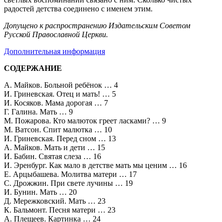
радостей детства соединено с именем этим.
Допущено к распространению Издательским Советом
Русской Православной Церкви.
Дополнительная информация
СОДЕРЖАНИЕ
А. Майков. Больной ребёнок … 4
И. Гриневская. Отец и мать! … 5
И. Косяков. Мама дорогая … 7
Г. Галина. Мать … 9
М. Пожарова. Кто малюток греет ласками? … 9
М. Ватсон. Спит малютка … 10
И. Гриневская. Перед сном … 13
А. Майков. Мать и дети … 15
И. Бабин. Святая слеза … 16
И. Эренбург. Как мало в детстве мать мы ценим … 16
Е. Арцыбашева. Молитва матери … 17
С. Дрожжин. При свете лучины … 19
И. Бунин. Мать … 20
Д. Мережковский. Мать … 23
К. Бальмонт. Песня матери … 23
А. Плещеев. Картинка … 24