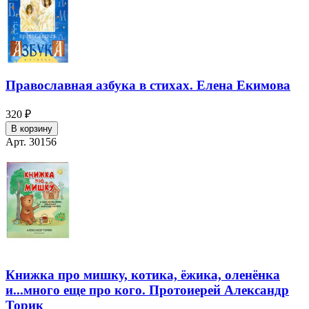
Православная азбука в стихах. Елена Екимова
320 ₽
В корзину
Арт. 30156
Книжка про мишку, котика, ёжика, оленёнка
и...много еще про кого. Протоиерей Александр
Торик