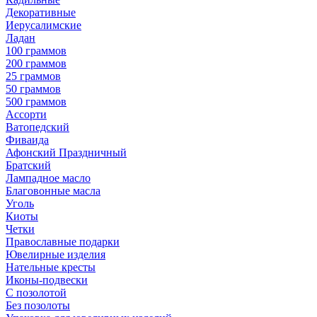
Декоративные
Иерусалимские
Ладан
100 граммов
200 граммов
25 граммов
50 граммов
500 граммов
Ассорти
Ватопедский
Фиваида
Афонский Праздничный
Братский
Лампадное масло
Благовонные масла
Уголь
Киоты
Четки
Православные подарки
Ювелирные изделия
Нательные кресты
Иконы-подвески
С позолотой
Без позолоты