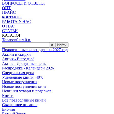
ВОПРОСЫ И ОТВЕТЫ
ОПТ
ПРАЙС
КОНТАКТЫ
РАБОТА У НАС
О НАС
СТАТЬИ
КАТАЛОГ
Товаров
0
шт.
0
р.
×
Найти
Православные календари на 2027 год
Акции и скидки
Акция - Выгодно!
Акция - Доступные цены
Распродажа - Календари 2026
Специальная цена
Уцененные книги -40%
Новые поступления
Новые поступления книг
Новинки утвари и подарков
Книги
Все православные книги
Священное писание
Библия
Ветхий Завет