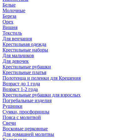
Белые
Молочные
Береза
Орех
Вишня
Текстиль
Для венчания
Крестильная одежда
Крестильные наборы
Для мальчиков
Для девочек
Крестильные рубашки
Крестильные платья
Полотенца и пеленки для Крещения
Возраст до 1 года
Возраст 1-2 года
Крестильные рубашки для взрослых
Погребальные изделия
Рушники
Сумки, просфорницы
Пояса с молитвой
Свечи
Восковые церковные
Для домашней молитвы
Кадильные