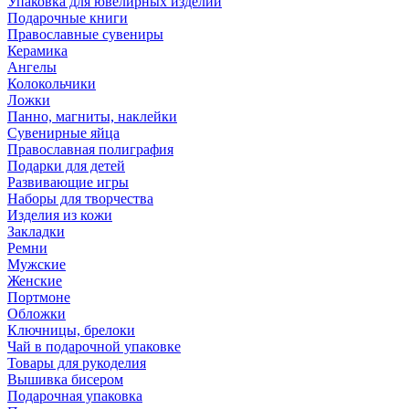
Упаковка для ювелирных изделий
Подарочные книги
Православные сувениры
Керамика
Ангелы
Колокольчики
Ложки
Панно, магниты, наклейки
Сувенирные яйца
Православная полиграфия
Подарки для детей
Развивающие игры
Наборы для творчества
Изделия из кожи
Закладки
Ремни
Мужские
Женские
Портмоне
Обложки
Ключницы, брелоки
Чай в подарочной упаковке
Товары для рукоделия
Вышивка бисером
Подарочная упаковка