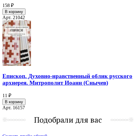
158 ₽
В корзину
Арт. 21042
Епископ. Духовно-нравственный облик русского
архиерея. Митрополит Иоанн (Снычев)
11 ₽
В корзину
Арт. 16157
Подобрали для вас