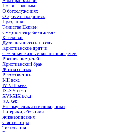
Азы православия
Новоначальным
О богослужениях
О храме и традициях
Праздники
Таинства Церкви
Смерть и загробная жизнь
Катехизис
Духовная проза и поэзия
Христианские притчи
Семейная жизнь и воспитание детей
Воспитание детей
Христианский брак
Жития святых
Ветхозаветные
I-III века
IV-VIII века
IX-XV века
XVI-XIX века
XX век
Новомученики и исповедники
Патерики, сборники
Жизнеописания
Святые отцы
Толкования