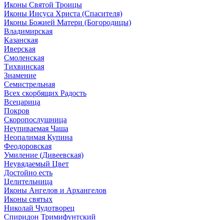
Иконы Святой Троицы
Иконы Иисуса Христа (Спасителя)
Иконы Божией Матери (Богородицы)
Владимирская
Казанская
Иверская
Смоленская
Тихвинская
Знамение
Семистрельная
Всех скорбящих Радость
Всецарица
Покров
Скоропослушница
Неупиваемая Чаша
Неопалимая Купина
Феодоровская
Умиление (Дивеевская)
Неувядаемый Цвет
Достойно есть
Целительница
Иконы Ангелов и Архангелов
Иконы святых
Николай Чудотворец
Спиридон Тримифунтский