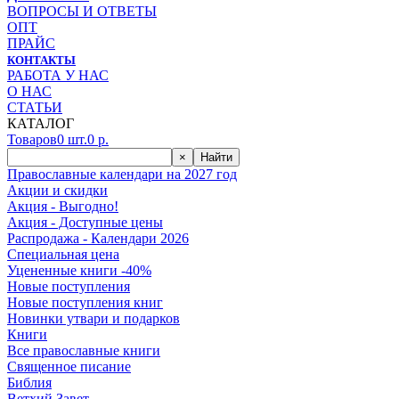
ВОПРОСЫ И ОТВЕТЫ
ОПТ
ПРАЙС
КОНТАКТЫ
РАБОТА У НАС
О НАС
СТАТЬИ
КАТАЛОГ
Товаров
0
шт.
0
р.
×
Найти
Православные календари на 2027 год
Акции и скидки
Акция - Выгодно!
Акция - Доступные цены
Распродажа - Календари 2026
Специальная цена
Уцененные книги -40%
Новые поступления
Новые поступления книг
Новинки утвари и подарков
Книги
Все православные книги
Священное писание
Библия
Ветхий Завет