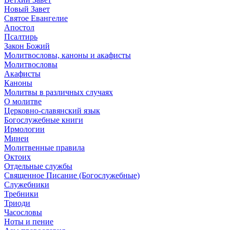
Новый Завет
Святое Евангелие
Апостол
Псалтирь
Закон Божий
Молитвословы, каноны и акафисты
Молитвословы
Акафисты
Каноны
Молитвы в различных случаях
О молитве
Церковно-славянский язык
Богослужебные книги
Ирмологии
Минеи
Молитвенные правила
Октоих
Отдельные службы
Священное Писание (Богослужебные)
Служебники
Требники
Триоди
Часословы
Ноты и пение