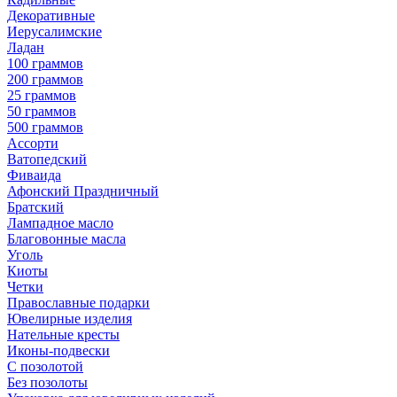
Декоративные
Иерусалимские
Ладан
100 граммов
200 граммов
25 граммов
50 граммов
500 граммов
Ассорти
Ватопедский
Фиваида
Афонский Праздничный
Братский
Лампадное масло
Благовонные масла
Уголь
Киоты
Четки
Православные подарки
Ювелирные изделия
Нательные кресты
Иконы-подвески
С позолотой
Без позолоты