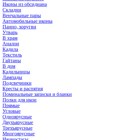
Иконы из обсидиана
Складни
Венчальные пары
Автомобильные иконы
Панно, хоругви
Утварь
В храм
Аналои
Кадила
Текстиль
Гайтаны
В дом
Кадильницы
Лампады
Подсвечники
Кресты и распятия
Поминальные записки и бланки
Полки для икон
Прямые
Угловые
Одноярусные
Двухъярусные
Трехъярусные
Многоярусные
Иконостасы