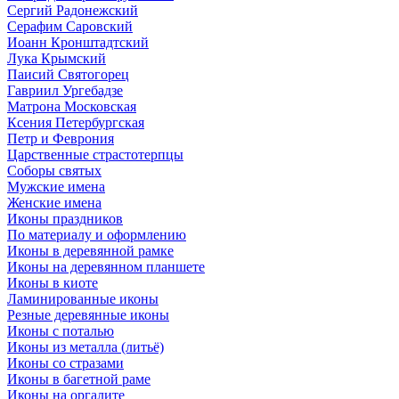
Сергий Радонежский
Серафим Саровский
Иоанн Кронштадтский
Лука Крымский
Паисий Святогорец
Гавриил Ургебадзе
Матрона Московская
Ксения Петербургская
Петр и Феврония
Царственные страстотерпцы
Соборы святых
Мужские имена
Женские имена
Иконы праздников
По материалу и оформлению
Иконы в деревянной рамке
Иконы на деревянном планшете
Иконы в киоте
Ламинированные иконы
Резные деревянные иконы
Иконы с поталью
Иконы из металла (литьё)
Иконы со стразами
Иконы в багетной раме
Иконы на оргалите