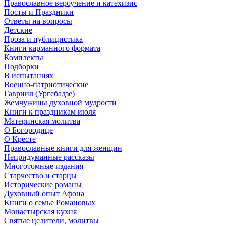
Православное вероучение и катехизис
Посты и Праздники
Ответы на вопросы
Детские
Проза и публицистика
Книги карманного формата
Комплекты
Подборки
В испытаниях
Военно-патриотические
Гавриил (Ургебадзе)
Жемчужины духовной мудрости
Книги к праздникам июля
Материнская молитва
О Богородице
О Кресте
Православные книги для женщин
Непридуманные рассказы
Многотомные издания
Старчество и старцы
Исторические романы
Духовный опыт Афона
Книги о семье Романовых
Монастырская кухня
Святые целители, молитвы