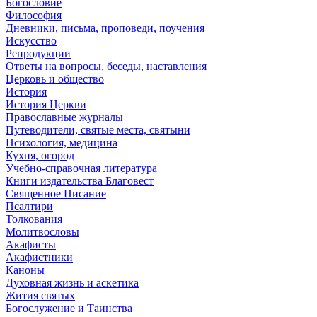
Богословие
Философия
Дневники, письма, проповеди, поучения
Искусство
Репродукции
Ответы на вопросы, беседы, наставления
Церковь и общество
История
История Церкви
Православные журналы
Путеводители, святые места, святыни
Психология, медицина
Кухня, огород
Учебно-справочная литература
Книги издательства Благовест
Священное Писание
Псалтири
Толкования
Молитвословы
Акафисты
Акафистники
Каноны
Духовная жизнь и аскетика
Жития святых
Богослужение и Таинства