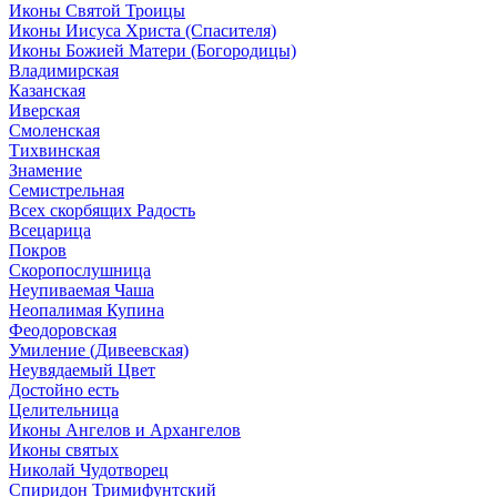
Иконы Святой Троицы
Иконы Иисуса Христа (Спасителя)
Иконы Божией Матери (Богородицы)
Владимирская
Казанская
Иверская
Смоленская
Тихвинская
Знамение
Семистрельная
Всех скорбящих Радость
Всецарица
Покров
Скоропослушница
Неупиваемая Чаша
Неопалимая Купина
Феодоровская
Умиление (Дивеевская)
Неувядаемый Цвет
Достойно есть
Целительница
Иконы Ангелов и Архангелов
Иконы святых
Николай Чудотворец
Спиридон Тримифунтский