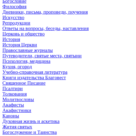
Богословие
Философия
Дневники, письма, проповеди, поучения
Искусство
Репродукции
Ответы на вопросы, беседы, наставления
Церковь и общество
История
История Церкви
Православные журналы
Путеводители, святые места, святыни
Психология, медицина
Кухня, огород
Учебно-справочная литература
Книги издательства Благовест
Священное Писание
Псалтири
Толкования
Молитвословы
Акафисты
Акафистники
Каноны
Духовная жизнь и аскетика
Жития святых
Богослужение и Таинства