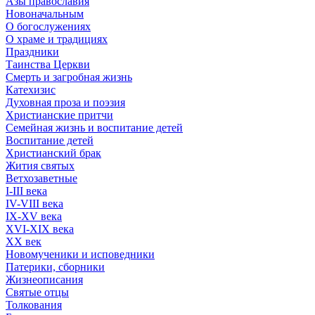
Азы православия
Новоначальным
О богослужениях
О храме и традициях
Праздники
Таинства Церкви
Смерть и загробная жизнь
Катехизис
Духовная проза и поэзия
Христианские притчи
Семейная жизнь и воспитание детей
Воспитание детей
Христианский брак
Жития святых
Ветхозаветные
I-III века
IV-VIII века
IX-XV века
XVI-XIX века
XX век
Новомученики и исповедники
Патерики, сборники
Жизнеописания
Святые отцы
Толкования