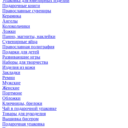
Упаковка для ювелирных изделий
Подарочные книги
Православные сувениры
Керамика
Ангелы
Колокольчики
Ложки
Панно, магниты, наклейки
Сувенирные яйца
Православная полиграфия
Подарки для детей
Развивающие игры
Наборы для творчества
Изделия из кожи
Закладки
Ремни
Мужские
Женские
Портмоне
Обложки
Ключницы, брелоки
Чай в подарочной упаковке
Товары для рукоделия
Вышивка бисером
Подарочная упаковка