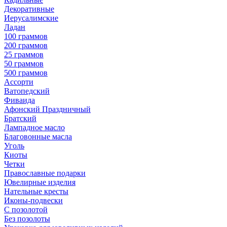
Декоративные
Иерусалимские
Ладан
100 граммов
200 граммов
25 граммов
50 граммов
500 граммов
Ассорти
Ватопедский
Фиваида
Афонский Праздничный
Братский
Лампадное масло
Благовонные масла
Уголь
Киоты
Четки
Православные подарки
Ювелирные изделия
Нательные кресты
Иконы-подвески
С позолотой
Без позолоты