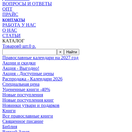
ВОПРОСЫ И ОТВЕТЫ
ОПТ
ПРАЙС
КОНТАКТЫ
РАБОТА У НАС
О НАС
СТАТЬИ
КАТАЛОГ
Товаров
0
шт.
0
р.
×
Найти
Православные календари на 2027 год
Акции и скидки
Акция - Выгодно!
Акция - Доступные цены
Распродажа - Календари 2026
Специальная цена
Уцененные книги -40%
Новые поступления
Новые поступления книг
Новинки утвари и подарков
Книги
Все православные книги
Священное писание
Библия
Ветхий Завет