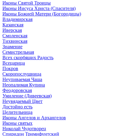
Иконы Святой Троицы
Иконы Иисуса Христа (Спасителя)
Иконы Божией Матери (Богородицы)
Владимирская
Казанская
Иверская
Смоленская
Тихвинская
Знамение
Семистрельная
Всех скорбящих Радость
Всецарица
Покров
Скоропослушница
Неупиваемая Чаша
Неопалимая Купина
Феодоровская
Умиление (Дивеевская)
Неувядаемый Цвет
Достойно есть
Целительница
Иконы Ангелов и Архангелов
Иконы святых
Николай Чудотворец
Спиридон Тримифунтский