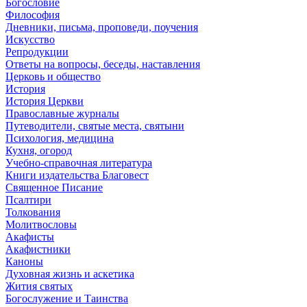
Богословие
Философия
Дневники, письма, проповеди, поучения
Искусство
Репродукции
Ответы на вопросы, беседы, наставления
Церковь и общество
История
История Церкви
Православные журналы
Путеводители, святые места, святыни
Психология, медицина
Кухня, огород
Учебно-справочная литература
Книги издательства Благовест
Священное Писание
Псалтири
Толкования
Молитвословы
Акафисты
Акафистники
Каноны
Духовная жизнь и аскетика
Жития святых
Богослужение и Таинства