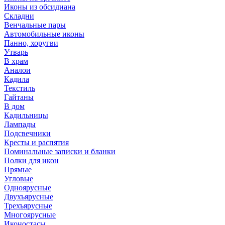
Иконы из обсидиана
Складни
Венчальные пары
Автомобильные иконы
Панно, хоругви
Утварь
В храм
Аналои
Кадила
Текстиль
Гайтаны
В дом
Кадильницы
Лампады
Подсвечники
Кресты и распятия
Поминальные записки и бланки
Полки для икон
Прямые
Угловые
Одноярусные
Двухъярусные
Трехъярусные
Многоярусные
Иконостасы