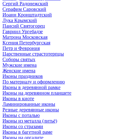
Сергий Радонежский
Серафим Саровский
Иоанн Кронштадтский
Лука Крымский
Паисий Святогорец
Гавриил Ургебадзе
Матрона Московская
Ксения Петербургская
Петр и Феврония
Царственные страстотерпцы
Соборы святых
Мужские имена
Женские имена
Иконы праздников
По материалу и оформлению
Иконы в деревянной рамке
Иконы на деревянном планшете
Иконы в киоте
Ламинированные иконы
Резные деревянные иконы
Иконы с поталью
Иконы из металла (литьё)
Иконы со стразами
Иконы в багетной раме
Иконы на оргалите