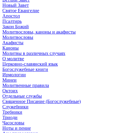
Новый Завет
Святое Евангелие
Апостол
Псалтирь
Закон Божий
Молитвословы, каноны и акафисты
Молитвословы
Акафисты
Каноны
Молитвы в различных случаях
О молитве
Церковно-славянский язык
Богослужебные книги
Ирмологии
Минеи
Молитвенные правила
Октоих
Отдельные службы
Священное Писание (Богослужебные)
Служебники
Требники
Триоди
Часословы
Ноты и пение