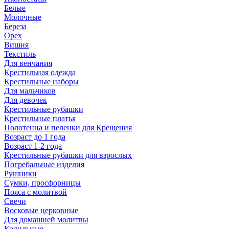
Белые
Молочные
Береза
Орех
Вишня
Текстиль
Для венчания
Крестильная одежда
Крестильные наборы
Для мальчиков
Для девочек
Крестильные рубашки
Крестильные платья
Полотенца и пеленки для Крещения
Возраст до 1 года
Возраст 1-2 года
Крестильные рубашки для взрослых
Погребальные изделия
Рушники
Сумки, просфорницы
Пояса с молитвой
Свечи
Восковые церковные
Для домашней молитвы
Кадильные