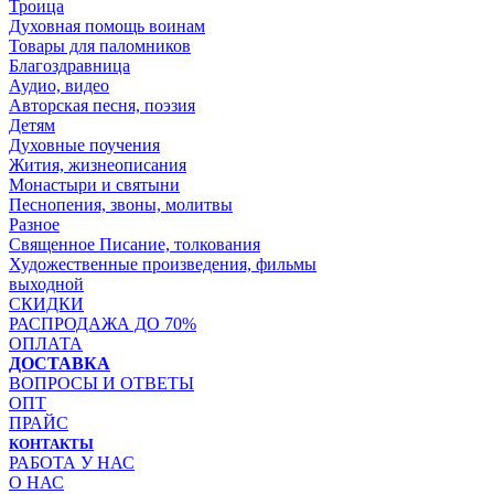
Троица
Духовная помощь воинам
Товары для паломников
Благоздравница
Аудио, видео
Авторская песня, поэзия
Детям
Духовные поучения
Жития, жизнеописания
Монастыри и святыни
Песнопения, звоны, молитвы
Разное
Священное Писание, толкования
Художественные произведения, фильмы
выходной
СКИДКИ
РАСПРОДАЖА ДО 70%
ОПЛАТА
ДОСТАВКА
ВОПРОСЫ И ОТВЕТЫ
ОПТ
ПРАЙС
КОНТАКТЫ
РАБОТА У НАС
О НАС