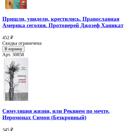
Пришли, увидели, крестились. Православная
Америка сегодня. Протоиерей Джозеф Ханикат
452 ₽
Скидка ограничена
В корзину
Арт. 30858
Симуляция жизни, или Реквием по мечте.
Иеромонах Симон (Безкровный)
345 ₽