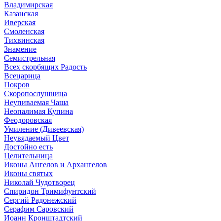
Владимирская
Казанская
Иверская
Смоленская
Тихвинская
Знамение
Семистрельная
Всех скорбящих Радость
Всецарица
Покров
Скоропослушница
Неупиваемая Чаша
Неопалимая Купина
Феодоровская
Умиление (Дивеевская)
Неувядаемый Цвет
Достойно есть
Целительница
Иконы Ангелов и Архангелов
Иконы святых
Николай Чудотворец
Спиридон Тримифунтский
Сергий Радонежский
Серафим Саровский
Иоанн Кронштадтский