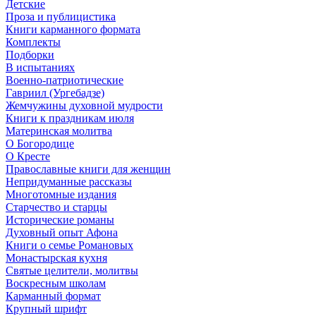
Детские
Проза и публицистика
Книги карманного формата
Комплекты
Подборки
В испытаниях
Военно-патриотические
Гавриил (Ургебадзе)
Жемчужины духовной мудрости
Книги к праздникам июля
Материнская молитва
О Богородице
О Кресте
Православные книги для женщин
Непридуманные рассказы
Многотомные издания
Старчество и старцы
Исторические романы
Духовный опыт Афона
Книги о семье Романовых
Монастырская кухня
Святые целители, молитвы
Воскресным школам
Карманный формат
Крупный шрифт