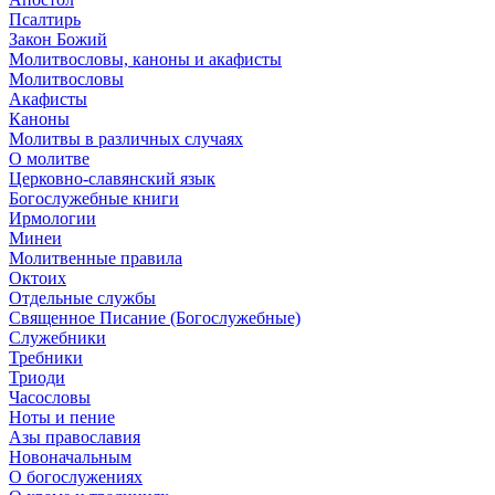
Псалтирь
Закон Божий
Молитвословы, каноны и акафисты
Молитвословы
Акафисты
Каноны
Молитвы в различных случаях
О молитве
Церковно-славянский язык
Богослужебные книги
Ирмологии
Минеи
Молитвенные правила
Октоих
Отдельные службы
Священное Писание (Богослужебные)
Служебники
Требники
Триоди
Часословы
Ноты и пение
Азы православия
Новоначальным
О богослужениях