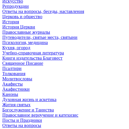
Искусство
Репродукции
Ответы на вопросы, беседы, наставления
Церковь и общество
История
История Церкви
Православные журналы
Путеводители, святые места, святыни
Психология, медицина
Кухня, огород
Учебно-справочная литература
Книги издательства Благовест
Священное Писание
Псалтири
Толкования
Молитвословы
Акафисты
Акафистники
Каноны
Духовная жизнь и аскетика
Жития святых
Богослужение и Таинства
Православное вероучение и катехизис
Посты и Праздники
Ответы на вопросы