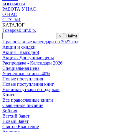
КОНТАКТЫ
РАБОТА У НАС
О НАС
СТАТЬИ
КАТАЛОГ
Товаров
0
шт.
0
р.
×
Найти
Православные календари на 2027 год
Акции и скидки
Акция - Выгодно!
Акция - Доступные цены
Распродажа - Календари 2026
Специальная цена
Уцененные книги -40%
Новые поступления
Новые поступления книг
Новинки утвари и подарков
Книги
Все православные книги
Священное писание
Библия
Ветхий Завет
Новый Завет
Святое Евангелие
Апостол