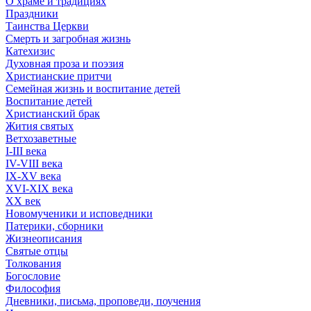
О храме и традициях
Праздники
Таинства Церкви
Смерть и загробная жизнь
Катехизис
Духовная проза и поэзия
Христианские притчи
Семейная жизнь и воспитание детей
Воспитание детей
Христианский брак
Жития святых
Ветхозаветные
I-III века
IV-VIII века
IX-XV века
XVI-XIX века
XX век
Новомученики и исповедники
Патерики, сборники
Жизнеописания
Святые отцы
Толкования
Богословие
Философия
Дневники, письма, проповеди, поучения