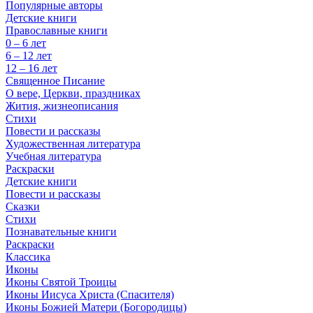
Популярные авторы
Детские книги
Православные книги
0 – 6 лет
6 – 12 лет
12 – 16 лет
Священное Писание
О вере, Церкви, праздниках
Жития, жизнеописания
Стихи
Повести и рассказы
Художественная литература
Учебная литература
Раскраски
Детские книги
Повести и рассказы
Сказки
Стихи
Познавательные книги
Раскраски
Классика
Иконы
Иконы Святой Троицы
Иконы Иисуса Христа (Спасителя)
Иконы Божией Матери (Богородицы)