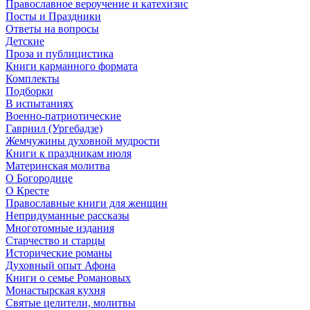
Православное вероучение и катехизис
Посты и Праздники
Ответы на вопросы
Детские
Проза и публицистика
Книги карманного формата
Комплекты
Подборки
В испытаниях
Военно-патриотические
Гавриил (Ургебадзе)
Жемчужины духовной мудрости
Книги к праздникам июля
Материнская молитва
О Богородице
О Кресте
Православные книги для женщин
Непридуманные рассказы
Многотомные издания
Старчество и старцы
Исторические романы
Духовный опыт Афона
Книги о семье Романовых
Монастырская кухня
Святые целители, молитвы