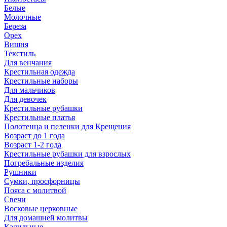
Белые
Молочные
Береза
Орех
Вишня
Текстиль
Для венчания
Крестильная одежда
Крестильные наборы
Для мальчиков
Для девочек
Крестильные рубашки
Крестильные платья
Полотенца и пеленки для Крещения
Возраст до 1 года
Возраст 1-2 года
Крестильные рубашки для взрослых
Погребальные изделия
Рушники
Сумки, просфорницы
Пояса с молитвой
Свечи
Восковые церковные
Для домашней молитвы
Кадильные