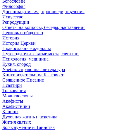
Богословие
Философия
Дневники, письма, проповеди, поучения
Искусство
Репродукции
Ответы на вопросы, беседы, наставления
Церковь и общество
История
История Церкви
Православные журналы
Путеводители, святые места, святыни
Психология, медицина
Кухня, огород
Учебно-справочная литература
Книги издательства Благовест
Священное Писание
Псалтири
Толкования
Молитвословы
Акафисты
Акафистники
Каноны
Духовная жизнь и аскетика
Жития святых
Богослужение и Таинства