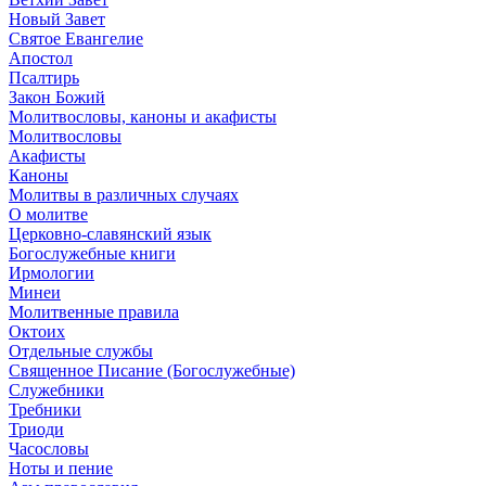
Новый Завет
Святое Евангелие
Апостол
Псалтирь
Закон Божий
Молитвословы, каноны и акафисты
Молитвословы
Акафисты
Каноны
Молитвы в различных случаях
О молитве
Церковно-славянский язык
Богослужебные книги
Ирмологии
Минеи
Молитвенные правила
Октоих
Отдельные службы
Священное Писание (Богослужебные)
Служебники
Требники
Триоди
Часословы
Ноты и пение