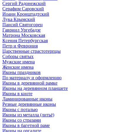
Сергий Радонежский
Серафим Саровский
Иоанн Кронштадтский
Лука Крымский
Паисий Святогорец
Гавриил Ургебадзе
Матрона Московская
Ксения Петербургская
Петр и Феврония
Царственные страстотерпцы
Соборы святых
Мужские имена
Женские имена
Иконы праздников
По материалу и оформлению
Иконы в деревянной рамке
Иконы на деревянном планшете
Иконы в киоте
Ламинированные иконы
Резные деревянные иконы
Иконы с поталью
Иконы из металла (литьё)
Иконы со стразами
Иконы в багетной раме
Иконы на оргалите