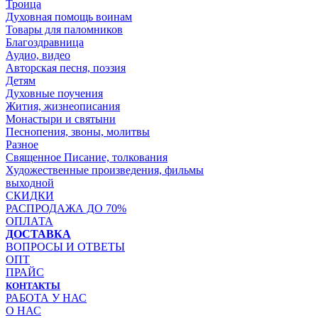
Троица
Духовная помощь воинам
Товары для паломников
Благоздравница
Аудио, видео
Авторская песня, поэзия
Детям
Духовные поучения
Жития, жизнеописания
Монастыри и святыни
Песнопения, звоны, молитвы
Разное
Священное Писание, толкования
Художественные произведения, фильмы
выходной
СКИДКИ
РАСПРОДАЖА ДО 70%
ОПЛАТА
ДОСТАВКА
ВОПРОСЫ И ОТВЕТЫ
ОПТ
ПРАЙС
КОНТАКТЫ
РАБОТА У НАС
О НАС