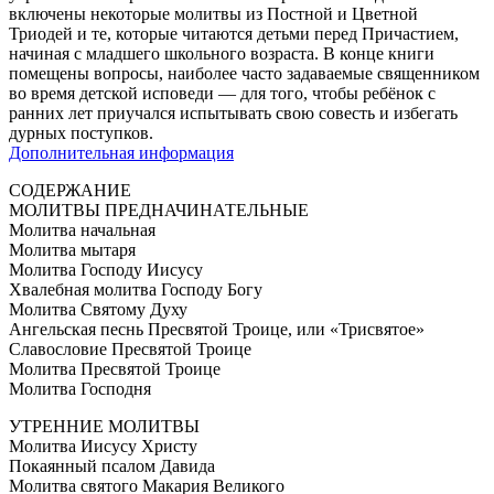
включены некоторые молитвы из Постной и Цветной
Триодей и те, которые читаются детьми перед Причастием,
начиная с младшего школьного возраста. В конце книги
помещены вопросы, наиболее часто задаваемые священником
во время детской исповеди — для того, чтобы ребёнок с
ранних лет приучался испытывать свою совесть и избегать
дурных поступков.
Дополнительная информация
СОДЕРЖАНИЕ
МОЛИТВЫ ПРЕДНАЧИНАТЕЛЬНЫЕ
Молитва начальная
Молитва мытаря
Молитва Господу Иисусу
Хвалебная молитва Господу Богу
Молитва Святому Духу
Ангельская песнь Пресвятой Троице, или «Трисвятое»
Славословие Пресвятой Троице
Молитва Пресвятой Троице
Молитва Господня
УТРЕННИЕ МОЛИТВЫ
Молитва Иисусу Христу
Покаянный псалом Давида
Молитва святого Макария Великого