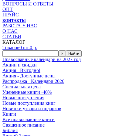
ВОПРОСЫ И ОТВЕТЫ
ОПТ
ПРАЙС
КОНТАКТЫ
РАБОТА У НАС
О НАС
СТАТЬИ
КАТАЛОГ
Товаров
0
шт.
0
р.
×
Найти
Православные календари на 2027 год
Акции и скидки
Акция - Выгодно!
Акция - Доступные цены
Распродажа - Календари 2026
Специальная цена
Уцененные книги -40%
Новые поступления
Новые поступления книг
Новинки утвари и подарков
Книги
Все православные книги
Священное писание
Библия
Ветхий Завет