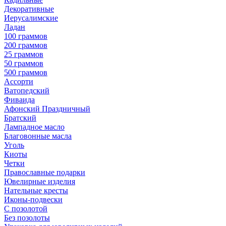
Декоративные
Иерусалимские
Ладан
100 граммов
200 граммов
25 граммов
50 граммов
500 граммов
Ассорти
Ватопедский
Фиваида
Афонский Праздничный
Братский
Лампадное масло
Благовонные масла
Уголь
Киоты
Четки
Православные подарки
Ювелирные изделия
Нательные кресты
Иконы-подвески
С позолотой
Без позолоты