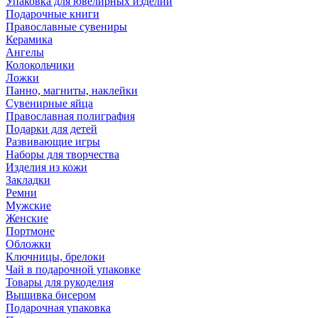
Упаковка для ювелирных изделий
Подарочные книги
Православные сувениры
Керамика
Ангелы
Колокольчики
Ложки
Панно, магниты, наклейки
Сувенирные яйца
Православная полиграфия
Подарки для детей
Развивающие игры
Наборы для творчества
Изделия из кожи
Закладки
Ремни
Мужские
Женские
Портмоне
Обложки
Ключницы, брелоки
Чай в подарочной упаковке
Товары для рукоделия
Вышивка бисером
Подарочная упаковка