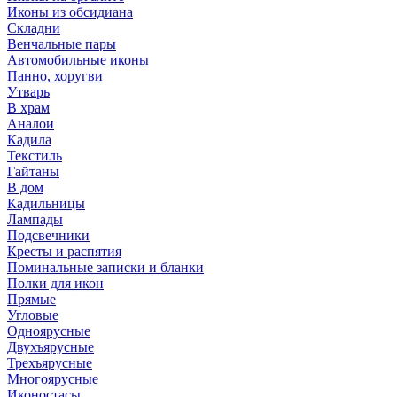
Иконы из обсидиана
Складни
Венчальные пары
Автомобильные иконы
Панно, хоругви
Утварь
В храм
Аналои
Кадила
Текстиль
Гайтаны
В дом
Кадильницы
Лампады
Подсвечники
Кресты и распятия
Поминальные записки и бланки
Полки для икон
Прямые
Угловые
Одноярусные
Двухъярусные
Трехъярусные
Многоярусные
Иконостасы