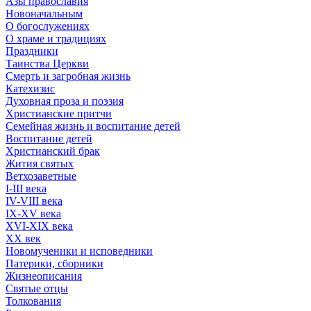
Азы православия
Новоначальным
О богослужениях
О храме и традициях
Праздники
Таинства Церкви
Смерть и загробная жизнь
Катехизис
Духовная проза и поэзия
Христианские притчи
Семейная жизнь и воспитание детей
Воспитание детей
Христианский брак
Жития святых
Ветхозаветные
I-III века
IV-VIII века
IX-XV века
XVI-XIX века
XX век
Новомученики и исповедники
Патерики, сборники
Жизнеописания
Святые отцы
Толкования