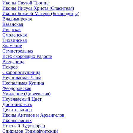
Иконы Святой Троицы
Иконы Иисуса Христа (Спасителя)
Иконы Божией Матери (Богородицы)
Владимирская
Казанская
Иверская
Смоленская
Тихвинская
Знамение
Семистрельная
Всех скорбящих Радость
Всецарица
Покров
Скоропослушница
Неупиваемая Чаша
Неопалимая Купина
Феодоровская
Умиление (Дивеевская)
Неувядаемый Цвет
Достойно есть
Целительница
Иконы Ангелов и Архангелов
Иконы святых
Николай Чудотворец
Спиридон Тримифунтский