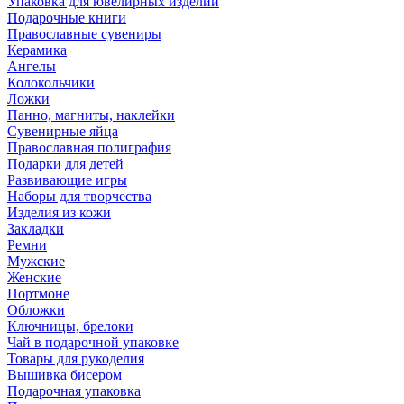
Упаковка для ювелирных изделий
Подарочные книги
Православные сувениры
Керамика
Ангелы
Колокольчики
Ложки
Панно, магниты, наклейки
Сувенирные яйца
Православная полиграфия
Подарки для детей
Развивающие игры
Наборы для творчества
Изделия из кожи
Закладки
Ремни
Мужские
Женские
Портмоне
Обложки
Ключницы, брелоки
Чай в подарочной упаковке
Товары для рукоделия
Вышивка бисером
Подарочная упаковка