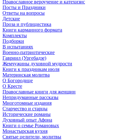
Православное вероучение и катехизис
Посты и Праздники
Ответы на вопросы
Детские
Проза и публицистика
Книги карманного формата
Комплекты
Подборки
В испытаниях
Военно-патриотические
Гавриил (Ургебадзе)
Жемчужины духовной мудрости
Книги к праздникам июля
Материнская молитва
О Богородице
О Кресте
Православные книги для женщин
Непридуманные рассказы
Многотомные издания
Старчество и старцы
Исторические романы
Духовный опыт Афона
Книги о семье Романовых
Монастырская кухня
Святые целители, молитвы