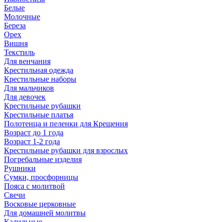
Белые
Молочные
Береза
Орех
Вишня
Текстиль
Для венчания
Крестильная одежда
Крестильные наборы
Для мальчиков
Для девочек
Крестильные рубашки
Крестильные платья
Полотенца и пеленки для Крещения
Возраст до 1 года
Возраст 1-2 года
Крестильные рубашки для взрослых
Погребальные изделия
Рушники
Сумки, просфорницы
Пояса с молитвой
Свечи
Восковые церковные
Для домашней молитвы
Кадильные