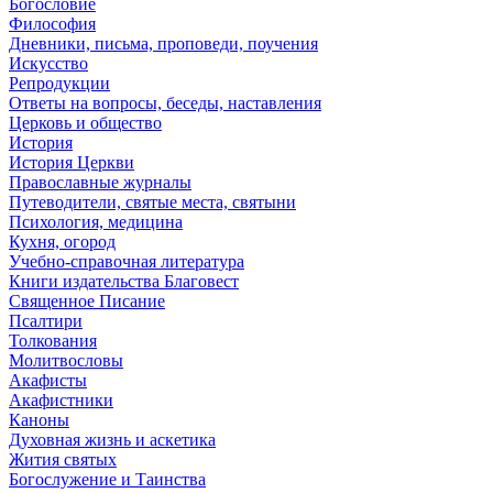
Богословие
Философия
Дневники, письма, проповеди, поучения
Искусство
Репродукции
Ответы на вопросы, беседы, наставления
Церковь и общество
История
История Церкви
Православные журналы
Путеводители, святые места, святыни
Психология, медицина
Кухня, огород
Учебно-справочная литература
Книги издательства Благовест
Священное Писание
Псалтири
Толкования
Молитвословы
Акафисты
Акафистники
Каноны
Духовная жизнь и аскетика
Жития святых
Богослужение и Таинства