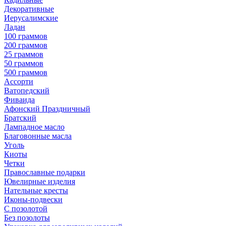
Декоративные
Иерусалимские
Ладан
100 граммов
200 граммов
25 граммов
50 граммов
500 граммов
Ассорти
Ватопедский
Фиваида
Афонский Праздничный
Братский
Лампадное масло
Благовонные масла
Уголь
Киоты
Четки
Православные подарки
Ювелирные изделия
Нательные кресты
Иконы-подвески
С позолотой
Без позолоты