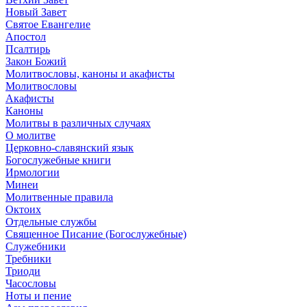
Новый Завет
Святое Евангелие
Апостол
Псалтирь
Закон Божий
Молитвословы, каноны и акафисты
Молитвословы
Акафисты
Каноны
Молитвы в различных случаях
О молитве
Церковно-славянский язык
Богослужебные книги
Ирмологии
Минеи
Молитвенные правила
Октоих
Отдельные службы
Священное Писание (Богослужебные)
Служебники
Требники
Триоди
Часословы
Ноты и пение