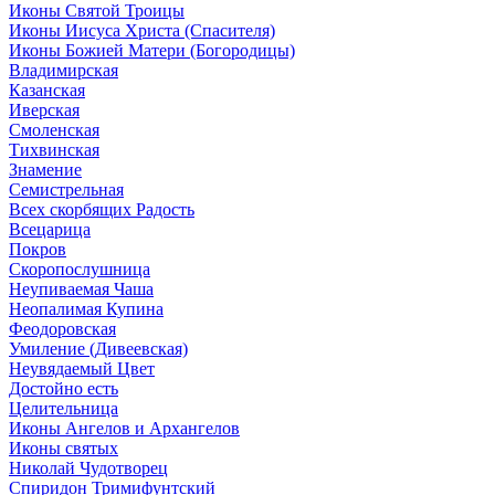
Иконы Святой Троицы
Иконы Иисуса Христа (Спасителя)
Иконы Божией Матери (Богородицы)
Владимирская
Казанская
Иверская
Смоленская
Тихвинская
Знамение
Семистрельная
Всех скорбящих Радость
Всецарица
Покров
Скоропослушница
Неупиваемая Чаша
Неопалимая Купина
Феодоровская
Умиление (Дивеевская)
Неувядаемый Цвет
Достойно есть
Целительница
Иконы Ангелов и Архангелов
Иконы святых
Николай Чудотворец
Спиридон Тримифунтский