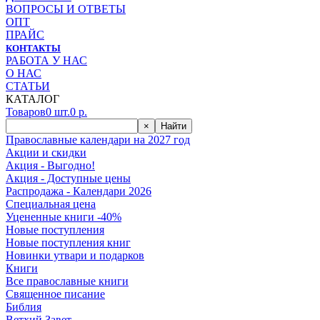
ВОПРОСЫ И ОТВЕТЫ
ОПТ
ПРАЙС
КОНТАКТЫ
РАБОТА У НАС
О НАС
СТАТЬИ
КАТАЛОГ
Товаров
0
шт.
0
р.
×
Найти
Православные календари на 2027 год
Акции и скидки
Акция - Выгодно!
Акция - Доступные цены
Распродажа - Календари 2026
Специальная цена
Уцененные книги -40%
Новые поступления
Новые поступления книг
Новинки утвари и подарков
Книги
Все православные книги
Священное писание
Библия
Ветхий Завет