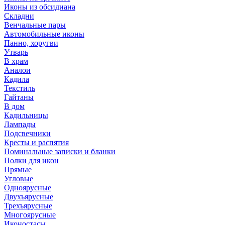
Иконы из обсидиана
Складни
Венчальные пары
Автомобильные иконы
Панно, хоругви
Утварь
В храм
Аналои
Кадила
Текстиль
Гайтаны
В дом
Кадильницы
Лампады
Подсвечники
Кресты и распятия
Поминальные записки и бланки
Полки для икон
Прямые
Угловые
Одноярусные
Двухъярусные
Трехъярусные
Многоярусные
Иконостасы