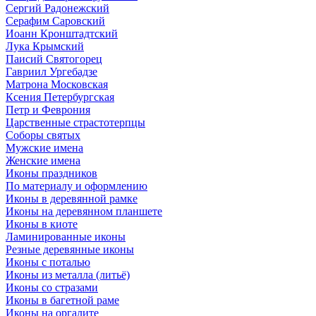
Сергий Радонежский
Серафим Саровский
Иоанн Кронштадтский
Лука Крымский
Паисий Святогорец
Гавриил Ургебадзе
Матрона Московская
Ксения Петербургская
Петр и Феврония
Царственные страстотерпцы
Соборы святых
Мужские имена
Женские имена
Иконы праздников
По материалу и оформлению
Иконы в деревянной рамке
Иконы на деревянном планшете
Иконы в киоте
Ламинированные иконы
Резные деревянные иконы
Иконы с поталью
Иконы из металла (литьё)
Иконы со стразами
Иконы в багетной раме
Иконы на оргалите