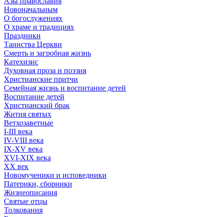
Азы православия
Новоначальным
О богослужениях
О храме и традициях
Праздники
Таинства Церкви
Смерть и загробная жизнь
Катехизис
Духовная проза и поэзия
Христианские притчи
Семейная жизнь и воспитание детей
Воспитание детей
Христианский брак
Жития святых
Ветхозаветные
I-III века
IV-VIII века
IX-XV века
XVI-XIX века
XX век
Новомученики и исповедники
Патерики, сборники
Жизнеописания
Святые отцы
Толкования