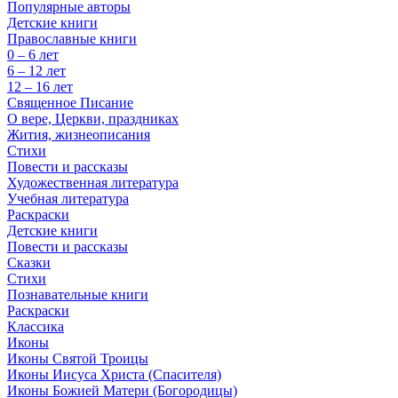
Популярные авторы
Детские книги
Православные книги
0 – 6 лет
6 – 12 лет
12 – 16 лет
Священное Писание
О вере, Церкви, праздниках
Жития, жизнеописания
Стихи
Повести и рассказы
Художественная литература
Учебная литература
Раскраски
Детские книги
Повести и рассказы
Сказки
Стихи
Познавательные книги
Раскраски
Классика
Иконы
Иконы Святой Троицы
Иконы Иисуса Христа (Спасителя)
Иконы Божией Матери (Богородицы)