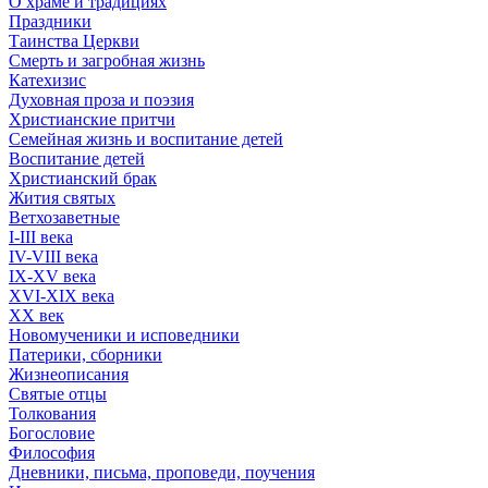
О храме и традициях
Праздники
Таинства Церкви
Смерть и загробная жизнь
Катехизис
Духовная проза и поэзия
Христианские притчи
Семейная жизнь и воспитание детей
Воспитание детей
Христианский брак
Жития святых
Ветхозаветные
I-III века
IV-VIII века
IX-XV века
XVI-XIX века
XX век
Новомученики и исповедники
Патерики, сборники
Жизнеописания
Святые отцы
Толкования
Богословие
Философия
Дневники, письма, проповеди, поучения