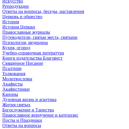
Искусство
Репродукции
Ответы на вопросы, беседы, наставления
Церковь и общество
История
История Церкви
Православные журналы
Путеводители, святые места, святыни
Психология, медицина
Кухня, огород
Учебно-справочная литература
Книги издательства Благовест
Священное Писание
Псалтири
Толкования
Молитвословы
Акафисты
Акафистники
Каноны
Духовная жизнь и аскетика
Жития святых
Богослужение и Таинства
Православное вероучение и катехизис
Посты и Праздники
Ответы на вопросы