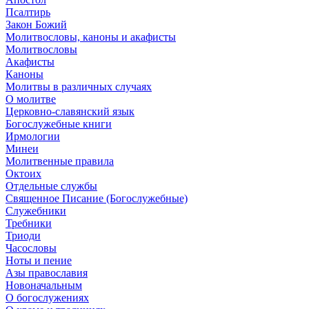
Псалтирь
Закон Божий
Молитвословы, каноны и акафисты
Молитвословы
Акафисты
Каноны
Молитвы в различных случаях
О молитве
Церковно-славянский язык
Богослужебные книги
Ирмологии
Минеи
Молитвенные правила
Октоих
Отдельные службы
Священное Писание (Богослужебные)
Служебники
Требники
Триоди
Часословы
Ноты и пение
Азы православия
Новоначальным
О богослужениях