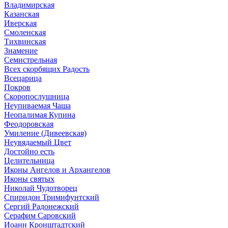
Владимирская
Казанская
Иверская
Смоленская
Тихвинская
Знамение
Семистрельная
Всех скорбящих Радость
Всецарица
Покров
Скоропослушница
Неупиваемая Чаша
Неопалимая Купина
Феодоровская
Умиление (Дивеевская)
Неувядаемый Цвет
Достойно есть
Целительница
Иконы Ангелов и Архангелов
Иконы святых
Николай Чудотворец
Спиридон Тримифунтский
Сергий Радонежский
Серафим Саровский
Иоанн Кронштадтский