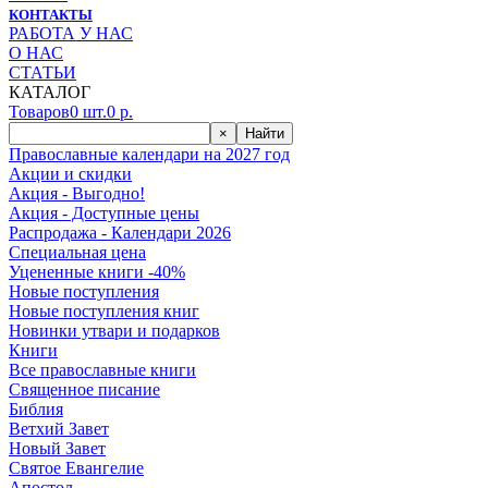
КОНТАКТЫ
РАБОТА У НАС
О НАС
СТАТЬИ
КАТАЛОГ
Товаров
0
шт.
0
р.
×
Найти
Православные календари на 2027 год
Акции и скидки
Акция - Выгодно!
Акция - Доступные цены
Распродажа - Календари 2026
Специальная цена
Уцененные книги -40%
Новые поступления
Новые поступления книг
Новинки утвари и подарков
Книги
Все православные книги
Священное писание
Библия
Ветхий Завет
Новый Завет
Святое Евангелие
Апостол