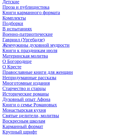
Детские
Проза и публицистика
Книги карманного формата
Комплекты
Подборки
В испытаниях
Военно-патриотические
Гавриил (Ургебадзе)
Жемчужины духовной мудрости
Книги к праздникам июля
Материнская молитва
О Богородице
О Кресте
Православные книги для женщин
Непридуманные рассказы
Многотомные издания
Старчество и старцы
Исторические романы
Духовный опыт Афона
Книги о семье Романовых
Монастырская кухня
Святые целители, молитвы
Воскресным школам
Карманный формат
Крупный шрифт