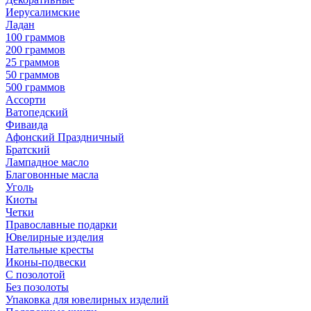
Иерусалимские
Ладан
100 граммов
200 граммов
25 граммов
50 граммов
500 граммов
Ассорти
Ватопедский
Фиваида
Афонский Праздничный
Братский
Лампадное масло
Благовонные масла
Уголь
Киоты
Четки
Православные подарки
Ювелирные изделия
Нательные кресты
Иконы-подвески
С позолотой
Без позолоты
Упаковка для ювелирных изделий