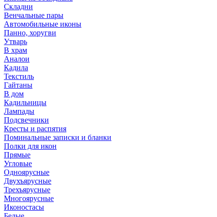
Складни
Венчальные пары
Автомобильные иконы
Панно, хоругви
Утварь
В храм
Аналои
Кадила
Текстиль
Гайтаны
В дом
Кадильницы
Лампады
Подсвечники
Кресты и распятия
Поминальные записки и бланки
Полки для икон
Прямые
Угловые
Одноярусные
Двухъярусные
Трехъярусные
Многоярусные
Иконостасы
Белые