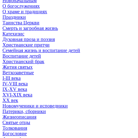
Новоначальным
О богослужениях
О храме и традициях
Праздники
Таинства Церкви
Смерть и загробная жизнь
Катехизис
Духовная проза и поэзия
Христианские притчи
Семейная жизнь и воспитание детей
Воспитание детей
Христианский брак
Жития святых
Ветхозаветные
I-III века
IV-VIII века
IX-XV века
XVI-XIX века
XX век
Новомученики и исповедники
Патерики, сборники
Жизнеописания
Святые отцы
Толкования
Богословие