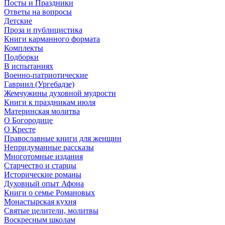
Посты и Праздники
Ответы на вопросы
Детские
Проза и публицистика
Книги карманного формата
Комплекты
Подборки
В испытаниях
Военно-патриотические
Гавриил (Ургебадзе)
Жемчужины духовной мудрости
Книги к праздникам июля
Материнская молитва
О Богородице
О Кресте
Православные книги для женщин
Непридуманные рассказы
Многотомные издания
Старчество и старцы
Исторические романы
Духовный опыт Афона
Книги о семье Романовых
Монастырская кухня
Святые целители, молитвы
Воскресным школам