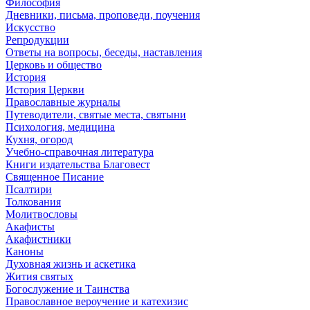
Философия
Дневники, письма, проповеди, поучения
Искусство
Репродукции
Ответы на вопросы, беседы, наставления
Церковь и общество
История
История Церкви
Православные журналы
Путеводители, святые места, святыни
Психология, медицина
Кухня, огород
Учебно-справочная литература
Книги издательства Благовест
Священное Писание
Псалтири
Толкования
Молитвословы
Акафисты
Акафистники
Каноны
Духовная жизнь и аскетика
Жития святых
Богослужение и Таинства
Православное вероучение и катехизис