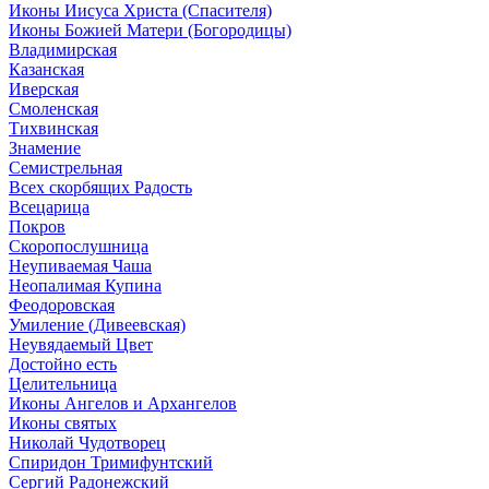
Иконы Иисуса Христа (Спасителя)
Иконы Божией Матери (Богородицы)
Владимирская
Казанская
Иверская
Смоленская
Тихвинская
Знамение
Семистрельная
Всех скорбящих Радость
Всецарица
Покров
Скоропослушница
Неупиваемая Чаша
Неопалимая Купина
Феодоровская
Умиление (Дивеевская)
Неувядаемый Цвет
Достойно есть
Целительница
Иконы Ангелов и Архангелов
Иконы святых
Николай Чудотворец
Спиридон Тримифунтский
Сергий Радонежский