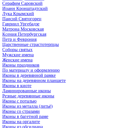
Серафим Саровский
Иоанн Кронштадтский
Лука Крымский
Паисий Святогорец
Гавриил Ургебадзе
Матрона Московская
Ксения Петербургская
Петр и Феврония
Царственные страстотерпцы
Соборы святых
Мужские имена
Женские имена
Иконы праздников
По материалу и оформлению
Иконы в деревянной рамке
Иконы на деревянном планшете
Иконы в киоте
Ламинированные иконы
Резные деревянные иконы
Иконы с поталью
Иконы из металла (литьё)
Иконы со стразами
Иконы в багетной раме
Иконы на оргалите
Иконы из обсидиана