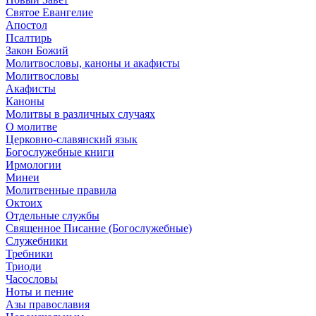
Святое Евангелие
Апостол
Псалтирь
Закон Божий
Молитвословы, каноны и акафисты
Молитвословы
Акафисты
Каноны
Молитвы в различных случаях
О молитве
Церковно-славянский язык
Богослужебные книги
Ирмологии
Минеи
Молитвенные правила
Октоих
Отдельные службы
Священное Писание (Богослужебные)
Служебники
Требники
Триоди
Часословы
Ноты и пение
Азы православия