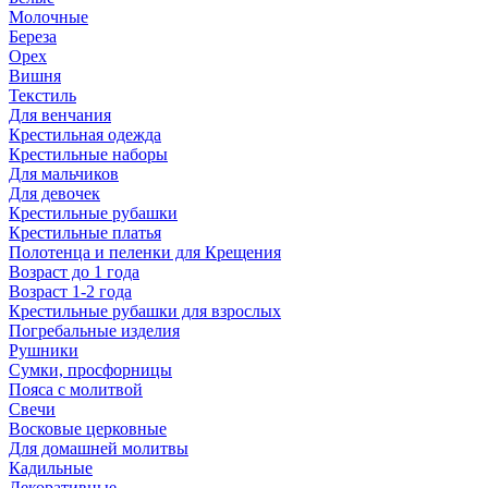
Молочные
Береза
Орех
Вишня
Текстиль
Для венчания
Крестильная одежда
Крестильные наборы
Для мальчиков
Для девочек
Крестильные рубашки
Крестильные платья
Полотенца и пеленки для Крещения
Возраст до 1 года
Возраст 1-2 года
Крестильные рубашки для взрослых
Погребальные изделия
Рушники
Сумки, просфорницы
Пояса с молитвой
Свечи
Восковые церковные
Для домашней молитвы
Кадильные
Декоративные