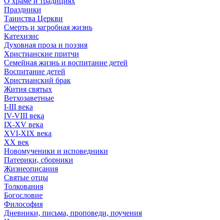
О храме и традициях
Праздники
Таинства Церкви
Смерть и загробная жизнь
Катехизис
Духовная проза и поэзия
Христианские притчи
Семейная жизнь и воспитание детей
Воспитание детей
Христианский брак
Жития святых
Ветхозаветные
I-III века
IV-VIII века
IX-XV века
XVI-XIX века
XX век
Новомученики и исповедники
Патерики, сборники
Жизнеописания
Святые отцы
Толкования
Богословие
Философия
Дневники, письма, проповеди, поучения