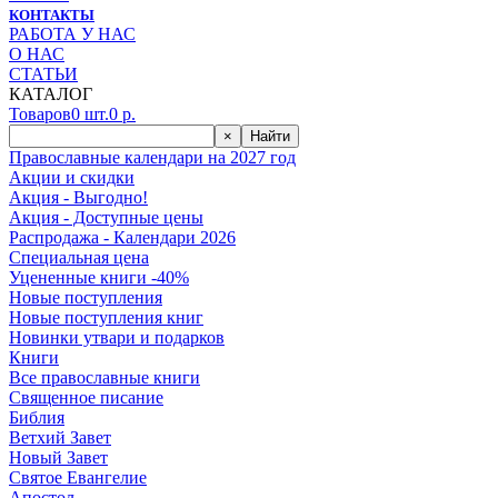
КОНТАКТЫ
РАБОТА У НАС
О НАС
СТАТЬИ
КАТАЛОГ
Товаров
0
шт.
0
р.
×
Найти
Православные календари на 2027 год
Акции и скидки
Акция - Выгодно!
Акция - Доступные цены
Распродажа - Календари 2026
Специальная цена
Уцененные книги -40%
Новые поступления
Новые поступления книг
Новинки утвари и подарков
Книги
Все православные книги
Священное писание
Библия
Ветхий Завет
Новый Завет
Святое Евангелие
Апостол