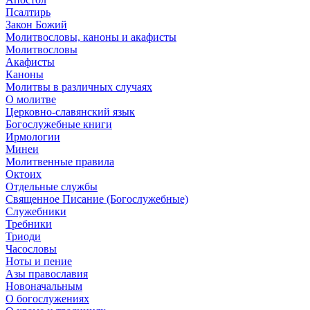
Псалтирь
Закон Божий
Молитвословы, каноны и акафисты
Молитвословы
Акафисты
Каноны
Молитвы в различных случаях
О молитве
Церковно-славянский язык
Богослужебные книги
Ирмологии
Минеи
Молитвенные правила
Октоих
Отдельные службы
Священное Писание (Богослужебные)
Служебники
Требники
Триоди
Часословы
Ноты и пение
Азы православия
Новоначальным
О богослужениях