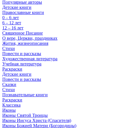
Популярные авторы
Детские книги
Православные книги
0 – 6 лет
6 – 12 лет
12 – 16 лет
Священное Писание
О вере, Церкви, праздниках
Жития, жизнеописания
Стихи
Повести и рассказы
Художественная литература
Учебная литература
Раскраски
Детские книги
Повести и рассказы
Сказки
Стихи
Познавательные книги
Раскраски
Классика
Иконы
Иконы Святой Троицы
Иконы Иисуса Христа (Спасителя)
Иконы Божией Матери (Богородицы)