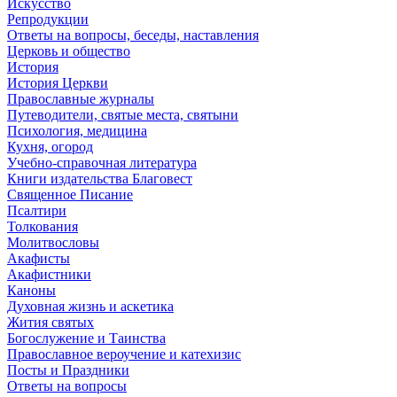
Искусство
Репродукции
Ответы на вопросы, беседы, наставления
Церковь и общество
История
История Церкви
Православные журналы
Путеводители, святые места, святыни
Психология, медицина
Кухня, огород
Учебно-справочная литература
Книги издательства Благовест
Священное Писание
Псалтири
Толкования
Молитвословы
Акафисты
Акафистники
Каноны
Духовная жизнь и аскетика
Жития святых
Богослужение и Таинства
Православное вероучение и катехизис
Посты и Праздники
Ответы на вопросы