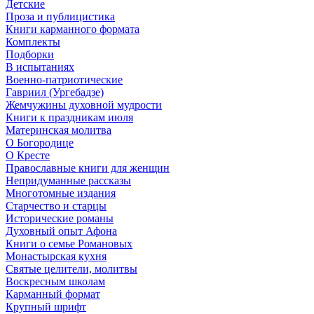
Детские
Проза и публицистика
Книги карманного формата
Комплекты
Подборки
В испытаниях
Военно-патриотические
Гавриил (Ургебадзе)
Жемчужины духовной мудрости
Книги к праздникам июля
Материнская молитва
О Богородице
О Кресте
Православные книги для женщин
Непридуманные рассказы
Многотомные издания
Старчество и старцы
Исторические романы
Духовный опыт Афона
Книги о семье Романовых
Монастырская кухня
Святые целители, молитвы
Воскресным школам
Карманный формат
Крупный шрифт