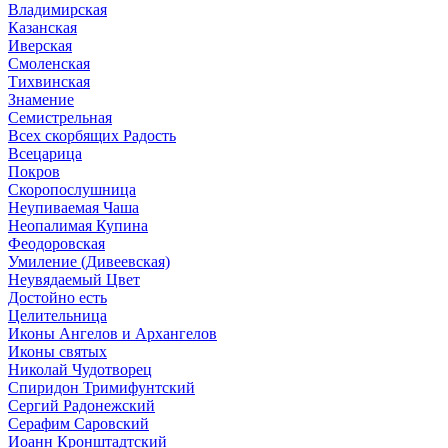
Владимирская
Казанская
Иверская
Смоленская
Тихвинская
Знамение
Семистрельная
Всех скорбящих Радость
Всецарица
Покров
Скоропослушница
Неупиваемая Чаша
Неопалимая Купина
Феодоровская
Умиление (Дивеевская)
Неувядаемый Цвет
Достойно есть
Целительница
Иконы Ангелов и Архангелов
Иконы святых
Николай Чудотворец
Спиридон Тримифунтский
Сергий Радонежский
Серафим Саровский
Иоанн Кронштадтский