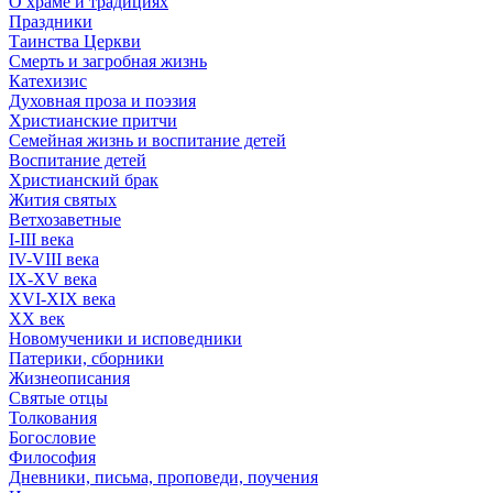
О храме и традициях
Праздники
Таинства Церкви
Смерть и загробная жизнь
Катехизис
Духовная проза и поэзия
Христианские притчи
Семейная жизнь и воспитание детей
Воспитание детей
Христианский брак
Жития святых
Ветхозаветные
I-III века
IV-VIII века
IX-XV века
XVI-XIX века
XX век
Новомученики и исповедники
Патерики, сборники
Жизнеописания
Святые отцы
Толкования
Богословие
Философия
Дневники, письма, проповеди, поучения