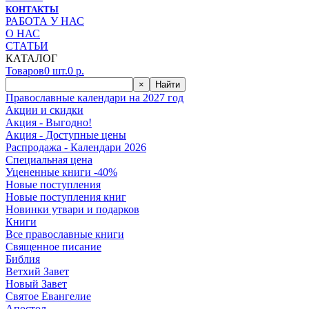
КОНТАКТЫ
РАБОТА У НАС
О НАС
СТАТЬИ
КАТАЛОГ
Товаров
0
шт.
0
р.
×
Найти
Православные календари на 2027 год
Акции и скидки
Акция - Выгодно!
Акция - Доступные цены
Распродажа - Календари 2026
Специальная цена
Уцененные книги -40%
Новые поступления
Новые поступления книг
Новинки утвари и подарков
Книги
Все православные книги
Священное писание
Библия
Ветхий Завет
Новый Завет
Святое Евангелие
Апостол