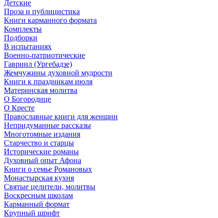
Детские
Проза и публицистика
Книги карманного формата
Комплекты
Подборки
В испытаниях
Военно-патриотические
Гавриил (Ургебадзе)
Жемчужины духовной мудрости
Книги к праздникам июля
Материнская молитва
О Богородице
О Кресте
Православные книги для женщин
Непридуманные рассказы
Многотомные издания
Старчество и старцы
Исторические романы
Духовный опыт Афона
Книги о семье Романовых
Монастырская кухня
Святые целители, молитвы
Воскресным школам
Карманный формат
Крупный шрифт