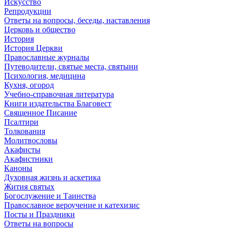
Искусство
Репродукции
Ответы на вопросы, беседы, наставления
Церковь и общество
История
История Церкви
Православные журналы
Путеводители, святые места, святыни
Психология, медицина
Кухня, огород
Учебно-справочная литература
Книги издательства Благовест
Священное Писание
Псалтири
Толкования
Молитвословы
Акафисты
Акафистники
Каноны
Духовная жизнь и аскетика
Жития святых
Богослужение и Таинства
Православное вероучение и катехизис
Посты и Праздники
Ответы на вопросы