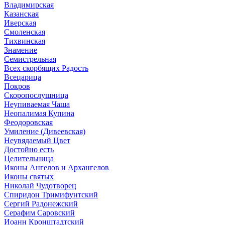
Владимирская
Казанская
Иверская
Смоленская
Тихвинская
Знамение
Семистрельная
Всех скорбящих Радость
Всецарица
Покров
Скоропослушница
Неупиваемая Чаша
Неопалимая Купина
Феодоровская
Умиление (Дивеевская)
Неувядаемый Цвет
Достойно есть
Целительница
Иконы Ангелов и Архангелов
Иконы святых
Николай Чудотворец
Спиридон Тримифунтский
Сергий Радонежский
Серафим Саровский
Иоанн Кронштадтский