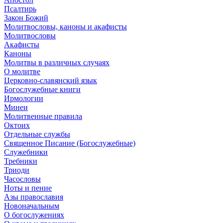
Псалтирь
Закон Божий
Молитвословы, каноны и акафисты
Молитвословы
Акафисты
Каноны
Молитвы в различных случаях
О молитве
Церковно-славянский язык
Богослужебные книги
Ирмологии
Минеи
Молитвенные правила
Октоих
Отдельные службы
Священное Писание (Богослужебные)
Служебники
Требники
Триоди
Часословы
Ноты и пение
Азы православия
Новоначальным
О богослужениях