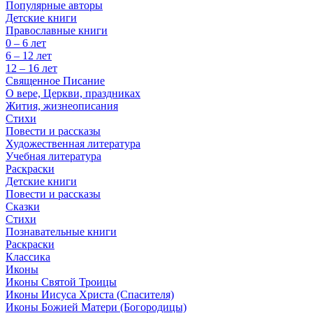
Популярные авторы
Детские книги
Православные книги
0 – 6 лет
6 – 12 лет
12 – 16 лет
Священное Писание
О вере, Церкви, праздниках
Жития, жизнеописания
Стихи
Повести и рассказы
Художественная литература
Учебная литература
Раскраски
Детские книги
Повести и рассказы
Сказки
Стихи
Познавательные книги
Раскраски
Классика
Иконы
Иконы Святой Троицы
Иконы Иисуса Христа (Спасителя)
Иконы Божией Матери (Богородицы)