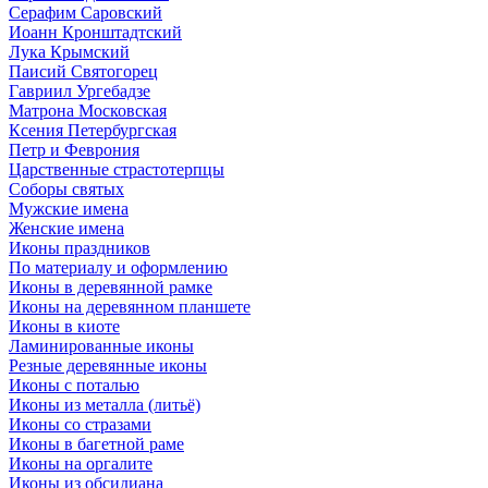
Серафим Саровский
Иоанн Кронштадтский
Лука Крымский
Паисий Святогорец
Гавриил Ургебадзе
Матрона Московская
Ксения Петербургская
Петр и Феврония
Царственные страстотерпцы
Соборы святых
Мужские имена
Женские имена
Иконы праздников
По материалу и оформлению
Иконы в деревянной рамке
Иконы на деревянном планшете
Иконы в киоте
Ламинированные иконы
Резные деревянные иконы
Иконы с поталью
Иконы из металла (литьё)
Иконы со стразами
Иконы в багетной раме
Иконы на оргалите
Иконы из обсидиана