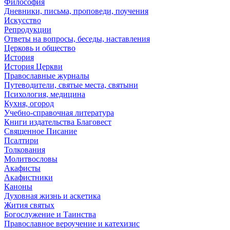
Философия
Дневники, письма, проповеди, поучения
Искусство
Репродукции
Ответы на вопросы, беседы, наставления
Церковь и общество
История
История Церкви
Православные журналы
Путеводители, святые места, святыни
Психология, медицина
Кухня, огород
Учебно-справочная литература
Книги издательства Благовест
Священное Писание
Псалтири
Толкования
Молитвословы
Акафисты
Акафистники
Каноны
Духовная жизнь и аскетика
Жития святых
Богослужение и Таинства
Православное вероучение и катехизис