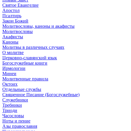
Святое Евангелие
Апостол
Псалтирь
Закон Божий
Молитвословы, каноны и акафисты
Молитвословы
Акафисты
Каноны
Молитвы в различных случаях
О молитве
Церковно-славянский язык
Богослужебные книги
Ирмологии
Минеи
Молитвенные правила
Октоих
Отдельные службы
Священное Писание (Богослужебные)
Служебники
Требники
Триоди
Часословы
Ноты и пение
Азы православия