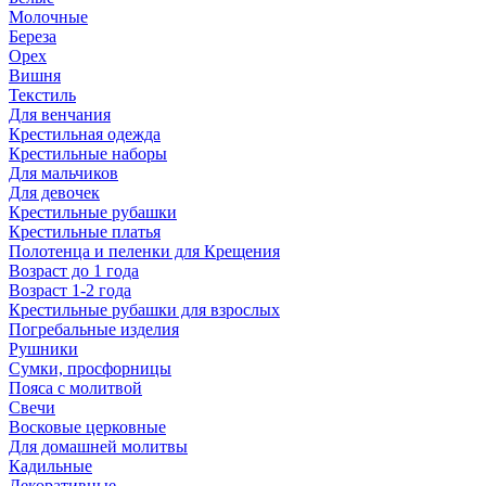
Молочные
Береза
Орех
Вишня
Текстиль
Для венчания
Крестильная одежда
Крестильные наборы
Для мальчиков
Для девочек
Крестильные рубашки
Крестильные платья
Полотенца и пеленки для Крещения
Возраст до 1 года
Возраст 1-2 года
Крестильные рубашки для взрослых
Погребальные изделия
Рушники
Сумки, просфорницы
Пояса с молитвой
Свечи
Восковые церковные
Для домашней молитвы
Кадильные
Декоративные