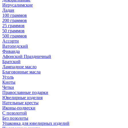
Иерусалимские
Ладан
100 граммов
200 граммов
25 граммов
50 граммов
500 граммов
Ассорти
Ватопедский
Фиваида
Афонский Праздничный
Братский
Лампадное масло
Благовонные масла
Уголь
Киоты
Четки
Православные подарки
Ювелирные изделия
Нательные кресты
Иконы-подвески
С позолотой
Без позолоты
Упаковка для ювелирных изделий