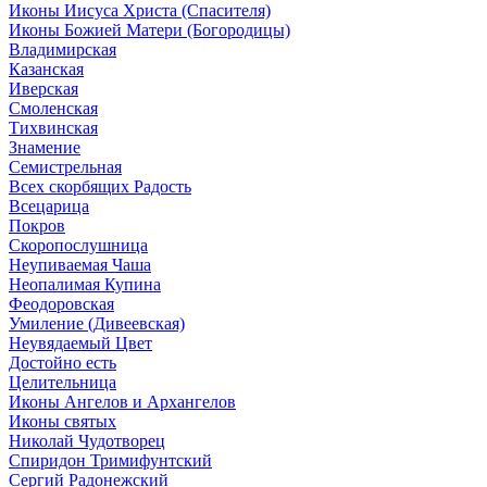
Иконы Иисуса Христа (Спасителя)
Иконы Божией Матери (Богородицы)
Владимирская
Казанская
Иверская
Смоленская
Тихвинская
Знамение
Семистрельная
Всех скорбящих Радость
Всецарица
Покров
Скоропослушница
Неупиваемая Чаша
Неопалимая Купина
Феодоровская
Умиление (Дивеевская)
Неувядаемый Цвет
Достойно есть
Целительница
Иконы Ангелов и Архангелов
Иконы святых
Николай Чудотворец
Спиридон Тримифунтский
Сергий Радонежский