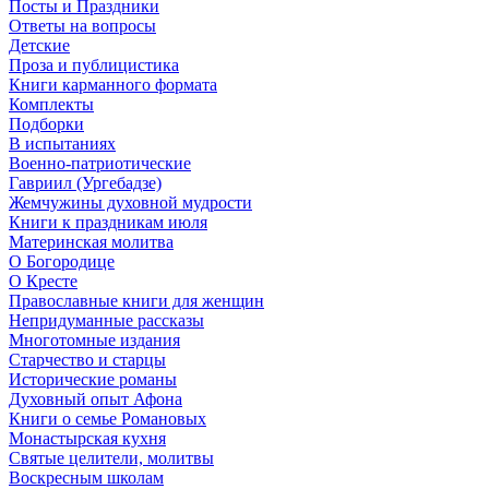
Посты и Праздники
Ответы на вопросы
Детские
Проза и публицистика
Книги карманного формата
Комплекты
Подборки
В испытаниях
Военно-патриотические
Гавриил (Ургебадзе)
Жемчужины духовной мудрости
Книги к праздникам июля
Материнская молитва
О Богородице
О Кресте
Православные книги для женщин
Непридуманные рассказы
Многотомные издания
Старчество и старцы
Исторические романы
Духовный опыт Афона
Книги о семье Романовых
Монастырская кухня
Святые целители, молитвы
Воскресным школам