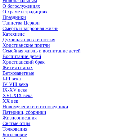
Новоначальным
О богослужениях
О храме и традициях
Праздники
Таинства Церкви
Смерть и загробная жизнь
Катехизис
Духовная проза и поэзия
Христианские притчи
Семейная жизнь и воспитание детей
Воспитание детей
Христианский брак
Жития святых
Ветхозаветные
I-III века
IV-VIII века
IX-XV века
XVI-XIX века
XX век
Новомученики и исповедники
Патерики, сборники
Жизнеописания
Святые отцы
Толкования
Богословие