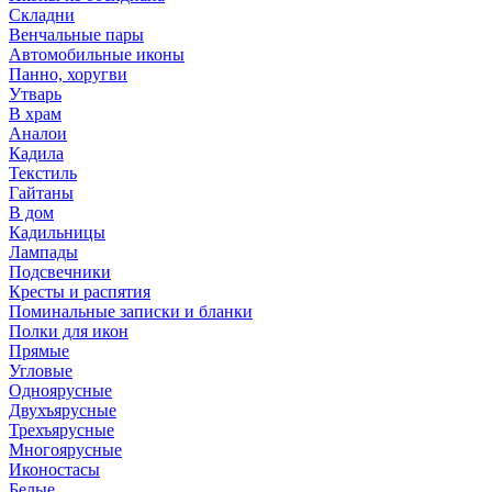
Складни
Венчальные пары
Автомобильные иконы
Панно, хоругви
Утварь
В храм
Аналои
Кадила
Текстиль
Гайтаны
В дом
Кадильницы
Лампады
Подсвечники
Кресты и распятия
Поминальные записки и бланки
Полки для икон
Прямые
Угловые
Одноярусные
Двухъярусные
Трехъярусные
Многоярусные
Иконостасы
Белые