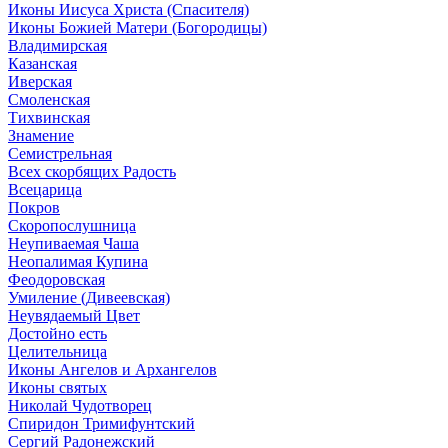
Иконы Иисуса Христа (Спасителя)
Иконы Божией Матери (Богородицы)
Владимирская
Казанская
Иверская
Смоленская
Тихвинская
Знамение
Семистрельная
Всех скорбящих Радость
Всецарица
Покров
Скоропослушница
Неупиваемая Чаша
Неопалимая Купина
Феодоровская
Умиление (Дивеевская)
Неувядаемый Цвет
Достойно есть
Целительница
Иконы Ангелов и Архангелов
Иконы святых
Николай Чудотворец
Спиридон Тримифунтский
Сергий Радонежский