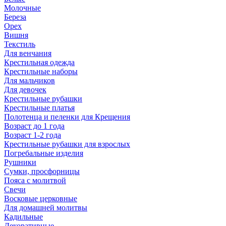
Молочные
Береза
Орех
Вишня
Текстиль
Для венчания
Крестильная одежда
Крестильные наборы
Для мальчиков
Для девочек
Крестильные рубашки
Крестильные платья
Полотенца и пеленки для Крещения
Возраст до 1 года
Возраст 1-2 года
Крестильные рубашки для взрослых
Погребальные изделия
Рушники
Сумки, просфорницы
Пояса с молитвой
Свечи
Восковые церковные
Для домашней молитвы
Кадильные
Декоративные