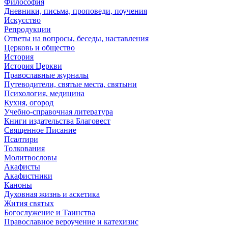
Философия
Дневники, письма, проповеди, поучения
Искусство
Репродукции
Ответы на вопросы, беседы, наставления
Церковь и общество
История
История Церкви
Православные журналы
Путеводители, святые места, святыни
Психология, медицина
Кухня, огород
Учебно-справочная литература
Книги издательства Благовест
Священное Писание
Псалтири
Толкования
Молитвословы
Акафисты
Акафистники
Каноны
Духовная жизнь и аскетика
Жития святых
Богослужение и Таинства
Православное вероучение и катехизис