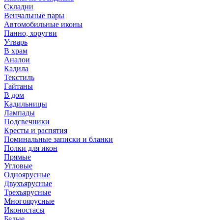
Складни
Венчальные пары
Автомобильные иконы
Панно, хоругви
Утварь
В храм
Аналои
Кадила
Текстиль
Гайтаны
В дом
Кадильницы
Лампады
Подсвечники
Кресты и распятия
Поминальные записки и бланки
Полки для икон
Прямые
Угловые
Одноярусные
Двухъярусные
Трехъярусные
Многоярусные
Иконостасы
Белые