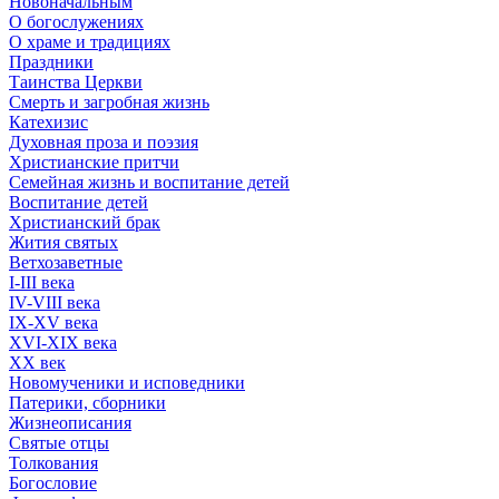
Новоначальным
О богослужениях
О храме и традициях
Праздники
Таинства Церкви
Смерть и загробная жизнь
Катехизис
Духовная проза и поэзия
Христианские притчи
Семейная жизнь и воспитание детей
Воспитание детей
Христианский брак
Жития святых
Ветхозаветные
I-III века
IV-VIII века
IX-XV века
XVI-XIX века
XX век
Новомученики и исповедники
Патерики, сборники
Жизнеописания
Святые отцы
Толкования
Богословие