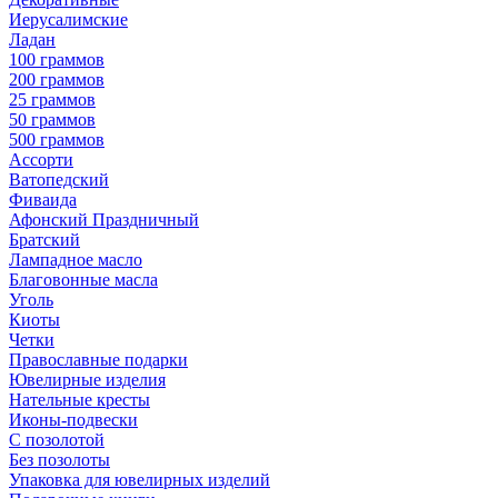
Иерусалимские
Ладан
100 граммов
200 граммов
25 граммов
50 граммов
500 граммов
Ассорти
Ватопедский
Фиваида
Афонский Праздничный
Братский
Лампадное масло
Благовонные масла
Уголь
Киоты
Четки
Православные подарки
Ювелирные изделия
Нательные кресты
Иконы-подвески
С позолотой
Без позолоты
Упаковка для ювелирных изделий