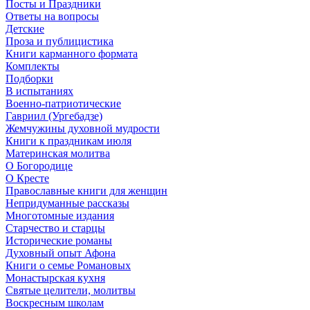
Посты и Праздники
Ответы на вопросы
Детские
Проза и публицистика
Книги карманного формата
Комплекты
Подборки
В испытаниях
Военно-патриотические
Гавриил (Ургебадзе)
Жемчужины духовной мудрости
Книги к праздникам июля
Материнская молитва
О Богородице
О Кресте
Православные книги для женщин
Непридуманные рассказы
Многотомные издания
Старчество и старцы
Исторические романы
Духовный опыт Афона
Книги о семье Романовых
Монастырская кухня
Святые целители, молитвы
Воскресным школам