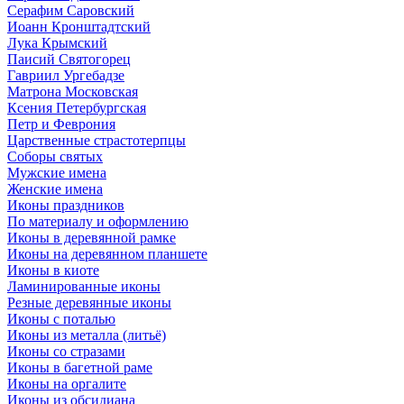
Серафим Саровский
Иоанн Кронштадтский
Лука Крымский
Паисий Святогорец
Гавриил Ургебадзе
Матрона Московская
Ксения Петербургская
Петр и Феврония
Царственные страстотерпцы
Соборы святых
Мужские имена
Женские имена
Иконы праздников
По материалу и оформлению
Иконы в деревянной рамке
Иконы на деревянном планшете
Иконы в киоте
Ламинированные иконы
Резные деревянные иконы
Иконы с поталью
Иконы из металла (литьё)
Иконы со стразами
Иконы в багетной раме
Иконы на оргалите
Иконы из обсидиана