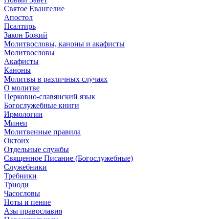
Святое Евангелие
Апостол
Псалтирь
Закон Божий
Молитвословы, каноны и акафисты
Молитвословы
Акафисты
Каноны
Молитвы в различных случаях
О молитве
Церковно-славянский язык
Богослужебные книги
Ирмологии
Минеи
Молитвенные правила
Октоих
Отдельные службы
Священное Писание (Богослужебные)
Служебники
Требники
Триоди
Часословы
Ноты и пение
Азы православия