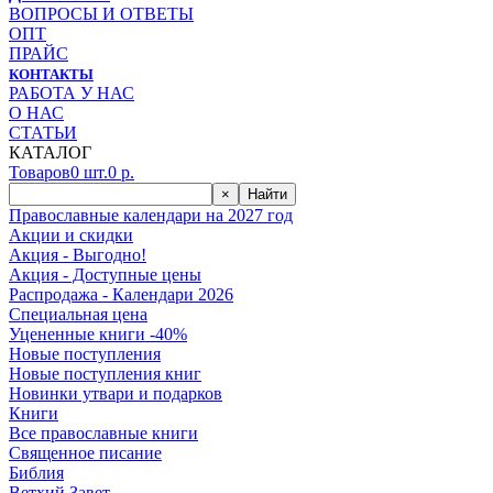
ВОПРОСЫ И ОТВЕТЫ
ОПТ
ПРАЙС
КОНТАКТЫ
РАБОТА У НАС
О НАС
СТАТЬИ
КАТАЛОГ
Товаров
0
шт.
0
р.
×
Найти
Православные календари на 2027 год
Акции и скидки
Акция - Выгодно!
Акция - Доступные цены
Распродажа - Календари 2026
Специальная цена
Уцененные книги -40%
Новые поступления
Новые поступления книг
Новинки утвари и подарков
Книги
Все православные книги
Священное писание
Библия
Ветхий Завет