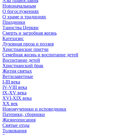
Азы православия
Новоначальным
О богослужениях
О храме и традициях
Праздники
Таинства Церкви
Смерть и загробная жизнь
Катехизис
Духовная проза и поэзия
Христианские притчи
Семейная жизнь и воспитание детей
Воспитание детей
Христианский брак
Жития святых
Ветхозаветные
I-III века
IV-VIII века
IX-XV века
XVI-XIX века
XX век
Новомученики и исповедники
Патерики, сборники
Жизнеописания
Святые отцы
Толкования