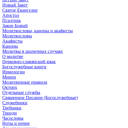
Новый Завет
Святое Евангелие
Апостол
Псалтирь
Закон Божий
Молитвословы, каноны и акафисты
Молитвословы
Акафисты
Каноны
Молитвы в различных случаях
О молитве
Церковно-славянский язык
Богослужебные книги
Ирмологии
Минеи
Молитвенные правила
Октоих
Отдельные службы
Священное Писание (Богослужебные)
Служебники
Требники
Триоди
Часословы
Ноты и пение