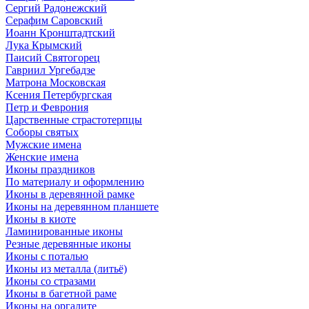
Сергий Радонежский
Серафим Саровский
Иоанн Кронштадтский
Лука Крымский
Паисий Святогорец
Гавриил Ургебадзе
Матрона Московская
Ксения Петербургская
Петр и Феврония
Царственные страстотерпцы
Соборы святых
Мужские имена
Женские имена
Иконы праздников
По материалу и оформлению
Иконы в деревянной рамке
Иконы на деревянном планшете
Иконы в киоте
Ламинированные иконы
Резные деревянные иконы
Иконы с поталью
Иконы из металла (литьё)
Иконы со стразами
Иконы в багетной раме
Иконы на оргалите