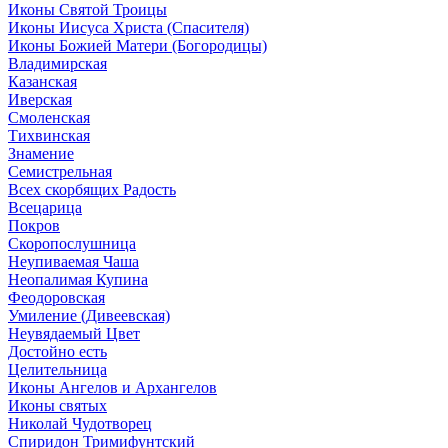
Иконы Святой Троицы
Иконы Иисуса Христа (Спасителя)
Иконы Божией Матери (Богородицы)
Владимирская
Казанская
Иверская
Смоленская
Тихвинская
Знамение
Семистрельная
Всех скорбящих Радость
Всецарица
Покров
Скоропослушница
Неупиваемая Чаша
Неопалимая Купина
Феодоровская
Умиление (Дивеевская)
Неувядаемый Цвет
Достойно есть
Целительница
Иконы Ангелов и Архангелов
Иконы святых
Николай Чудотворец
Спиридон Тримифунтский