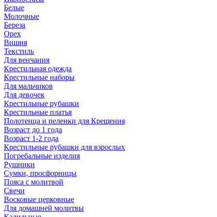
Белые
Молочные
Береза
Орех
Вишня
Текстиль
Для венчания
Крестильная одежда
Крестильные наборы
Для мальчиков
Для девочек
Крестильные рубашки
Крестильные платья
Полотенца и пеленки для Крещения
Возраст до 1 года
Возраст 1-2 года
Крестильные рубашки для взрослых
Погребальные изделия
Рушники
Сумки, просфорницы
Пояса с молитвой
Свечи
Восковые церковные
Для домашней молитвы
Кадильные