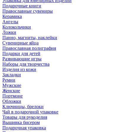
Упаковка для ювелирных изделий
Подарочные книги
Православные сувениры
Керамика
Ангелы
Колокольчики
Ложки
Панно, магниты, наклейки
Сувенирные яйца
Православная полиграфия
Подарки для детей
Развивающие игры
Наборы для творчества
Изделия из кожи
Закладки
Ремни
Мужские
Женские
Портмоне
Обложки
Ключницы, брелоки
Чай в подарочной упаковке
Товары для рукоделия
Вышивка бисером
Подарочная упаковка