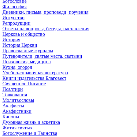
Богословие
Философия
Дневники, письма, проповеди, поучения
Искусство
Репродукции
Ответы на вопросы, беседы, наставления
Церковь и общество
История
История Церкви
Православные журналы
Путеводители, святые места, святыни
Психология, медицина
Кухня, огород
Учебно-справочная литература
Книги издательства Благовест
Священное Писание
Псалтири
Толкования
Молитвословы
Акафисты
Акафистники
Каноны
Духовная жизнь и аскетика
Жития святых
Богослужение и Таинства