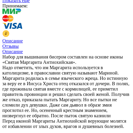
Показать еще
Принимаем:
Описание
Отзывы
Описание
Набор для вышивания бисером составлен на основе иконы
«Святая Маргарита Антиохийская».
Надо отметить, что им Маргарита используется в
католицизме, в православии святую называют Мариной.
Маргарита родилась в семье языческого жреца. Но истинную
за веру ее в Иисуса Христа отец отказался от дочери. В полях,
где проживала святая вместе с кормилицей, ее приметил
правитель провинции и решил сделать своей женой. Получив
же отказ, приказала пытать Маргариту. Но все пытки не
сломили дух девушки. Даже сам дьявол в образе змия
проглотил ее. Но, осененный крестным знамением,
низвергнул ее обратно. После пыток святую казнили
Перед иконой Маргариты Антиохийской верующие молятся
от избавлении от злых духов, врагов и душевных болезней.