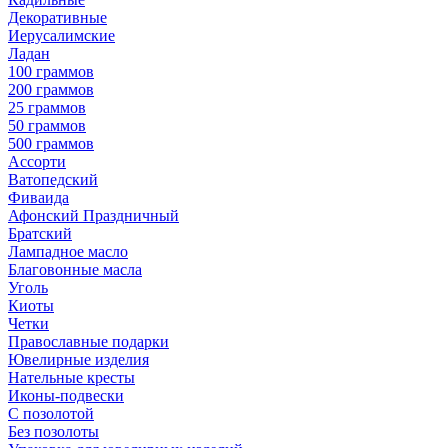
Декоративные
Иерусалимские
Ладан
100 граммов
200 граммов
25 граммов
50 граммов
500 граммов
Ассорти
Ватопедский
Фиваида
Афонский Праздничный
Братский
Лампадное масло
Благовонные масла
Уголь
Киоты
Четки
Православные подарки
Ювелирные изделия
Нательные кресты
Иконы-подвески
С позолотой
Без позолоты