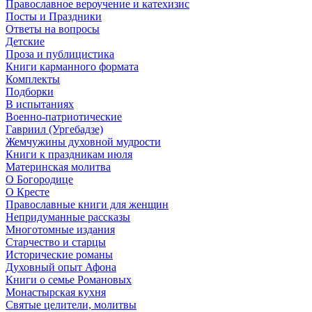
Православное вероучение и катехизис
Посты и Праздники
Ответы на вопросы
Детские
Проза и публицистика
Книги карманного формата
Комплекты
Подборки
В испытаниях
Военно-патриотические
Гавриил (Ургебадзе)
Жемчужины духовной мудрости
Книги к праздникам июля
Материнская молитва
О Богородице
О Кресте
Православные книги для женщин
Непридуманные рассказы
Многотомные издания
Старчество и старцы
Исторические романы
Духовный опыт Афона
Книги о семье Романовых
Монастырская кухня
Святые целители, молитвы