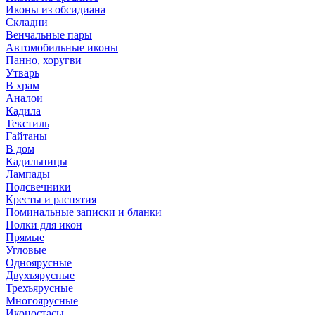
Иконы из обсидиана
Складни
Венчальные пары
Автомобильные иконы
Панно, хоругви
Утварь
В храм
Аналои
Кадила
Текстиль
Гайтаны
В дом
Кадильницы
Лампады
Подсвечники
Кресты и распятия
Поминальные записки и бланки
Полки для икон
Прямые
Угловые
Одноярусные
Двухъярусные
Трехъярусные
Многоярусные
Иконостасы