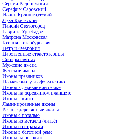
Сергий Радонежский
Серафим Саровский
Иоанн Кронштадтский
Лука Крымский
Паисий Святогорец
Гавриил Ургебадзе
Матрона Московская
Ксения Петербургская
Петр и Феврония
Царственные страстотерпцы
Соборы святых
Мужские имена
Женские имена
Иконы праздников
По материалу и оформлению
Иконы в деревянной рамке
Иконы на деревянном планшете
Иконы в киоте
Ламинированные иконы
Резные деревянные иконы
Иконы с поталью
Иконы из металла (литьё)
Иконы со стразами
Иконы в багетной раме
Иконы на оргалите