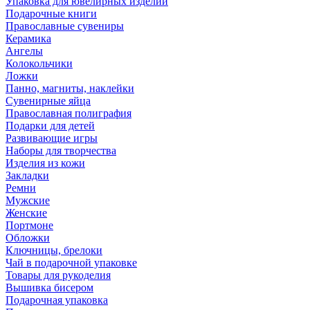
Упаковка для ювелирных изделий
Подарочные книги
Православные сувениры
Керамика
Ангелы
Колокольчики
Ложки
Панно, магниты, наклейки
Сувенирные яйца
Православная полиграфия
Подарки для детей
Развивающие игры
Наборы для творчества
Изделия из кожи
Закладки
Ремни
Мужские
Женские
Портмоне
Обложки
Ключницы, брелоки
Чай в подарочной упаковке
Товары для рукоделия
Вышивка бисером
Подарочная упаковка