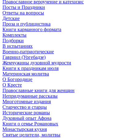
Православное вероучение и катехизис
Посты и Праздники
Ответы на вопросы
Детские
Проза и публицистика
Книги карманного формата
Комплекты
Подборки
В испытаниях
Военно-патриотические
Гавриил (Ургебадзе)
Жемчужины духовной мудрости
Книги к праздникам июля
Материнская молитва
О Богородице
О Кресте
Православные книги для женщин
Непридуманные рассказы
Многотомные издания
Старчество и старцы
Исторические романы
Духовный опыт Афона
Книги о семье Романовых
Монастырская кухня
Святые целители, молитвы