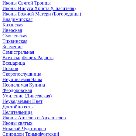
Иконы Святой Троицы
Иконы Иисуса Христа (Спасителя)
Иконы Божией Матери (Богородицы)
Владимирская
Казанская
Иверская
Смоленская
Тихвинская
Знамение
Семистрельная
Всех скорбящих Радость
Всецарица
Покров
Скоропослушница
Неупиваемая Чаша
Неопалимая Купина
Феодоровская
Умиление (Дивеевская)
Неувядаемый Цвет
Достойно есть
Целительница
Иконы Ангелов и Архангелов
Иконы святых
Николай Чудотворец
Спиридон Тримифунтский