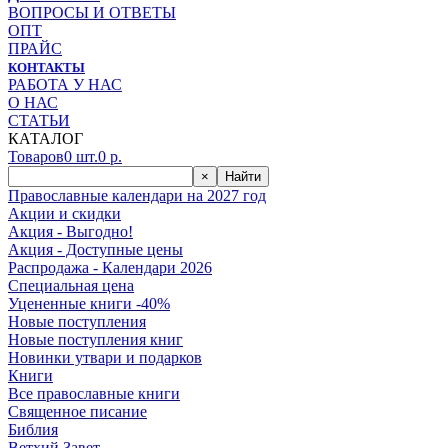
ВОПРОСЫ И ОТВЕТЫ
ОПТ
ПРАЙС
КОНТАКТЫ
РАБОТА У НАС
О НАС
СТАТЬИ
КАТАЛОГ
Товаров
0
шт.
0
р.
×
Найти
Православные календари на 2027 год
Акции и скидки
Акция - Выгодно!
Акция - Доступные цены
Распродажа - Календари 2026
Специальная цена
Уцененные книги -40%
Новые поступления
Новые поступления книг
Новинки утвари и подарков
Книги
Все православные книги
Священное писание
Библия
Ветхий Завет