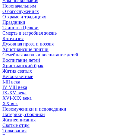
Азы православия
Новоначальным
О богослужениях
О храме и традициях
Праздники
Таинства Церкви
Смерть и загробная жизнь
Катехизис
Духовная проза и поэзия
Христианские притчи
Семейная жизнь и воспитание детей
Воспитание детей
Христианский брак
Жития святых
Ветхозаветные
I-III века
IV-VIII века
IX-XV века
XVI-XIX века
XX век
Новомученики и исповедники
Патерики, сборники
Жизнеописания
Святые отцы
Толкования