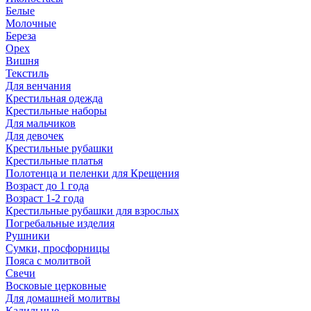
Белые
Молочные
Береза
Орех
Вишня
Текстиль
Для венчания
Крестильная одежда
Крестильные наборы
Для мальчиков
Для девочек
Крестильные рубашки
Крестильные платья
Полотенца и пеленки для Крещения
Возраст до 1 года
Возраст 1-2 года
Крестильные рубашки для взрослых
Погребальные изделия
Рушники
Сумки, просфорницы
Пояса с молитвой
Свечи
Восковые церковные
Для домашней молитвы
Кадильные