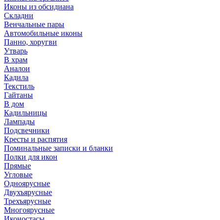
Иконы из обсидиана
Складни
Венчальные пары
Автомобильные иконы
Панно, хоругви
Утварь
В храм
Аналои
Кадила
Текстиль
Гайтаны
В дом
Кадильницы
Лампады
Подсвечники
Кресты и распятия
Поминальные записки и бланки
Полки для икон
Прямые
Угловые
Одноярусные
Двухъярусные
Трехъярусные
Многоярусные
Иконостасы