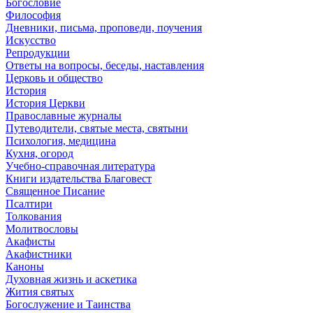
Богословие
Философия
Дневники, письма, проповеди, поучения
Искусство
Репродукции
Ответы на вопросы, беседы, наставления
Церковь и общество
История
История Церкви
Православные журналы
Путеводители, святые места, святыни
Психология, медицина
Кухня, огород
Учебно-справочная литература
Книги издательства Благовест
Священное Писание
Псалтири
Толкования
Молитвословы
Акафисты
Акафистники
Каноны
Духовная жизнь и аскетика
Жития святых
Богослужение и Таинства