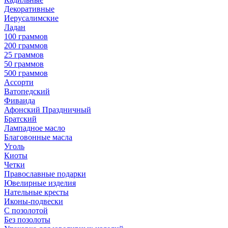
Декоративные
Иерусалимские
Ладан
100 граммов
200 граммов
25 граммов
50 граммов
500 граммов
Ассорти
Ватопедский
Фиваида
Афонский Праздничный
Братский
Лампадное масло
Благовонные масла
Уголь
Киоты
Четки
Православные подарки
Ювелирные изделия
Нательные кресты
Иконы-подвески
С позолотой
Без позолоты