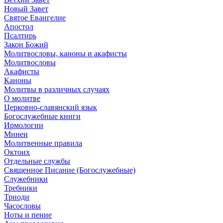
Новый Завет
Святое Евангелие
Апостол
Псалтирь
Закон Божий
Молитвословы, каноны и акафисты
Молитвословы
Акафисты
Каноны
Молитвы в различных случаях
О молитве
Церковно-славянский язык
Богослужебные книги
Ирмологии
Минеи
Молитвенные правила
Октоих
Отдельные службы
Священное Писание (Богослужебные)
Служебники
Требники
Триоди
Часословы
Ноты и пение