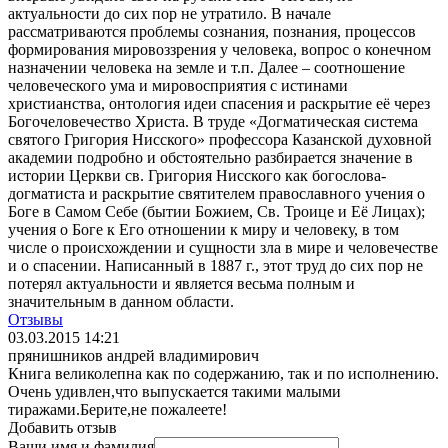
актуальности до сих пор не утратило. В начале
рассматриваются проблемы сознания, познания, процессов
формирования мировоззрения у человека, вопрос о конечном
назначении человека на земле и т.п. Далее – соотношение
человеческого ума и мировосприятия с истинами
христианства, онтология идеи спасения и раскрытие её через
Богочеловечество Христа. В труде «Догматическая система
святого Григория Нисского» профессора Казанской духовной
академии подробно и обстоятельно разбирается значение в
истории Церкви св. Григория Нисского как богослова-
догматиста и раскрытие святителем православного учения о
Боге в Самом Себе (бытии Божием, Св. Троице и Её Лицах);
учения о Боге к Его отношении к миру и человеку, в том
числе о происхождении и сущности зла в мире и человечестве
и о спасении. Написанный в 1887 г., этот труд до сих пор не
потерял актуальности и является весьма полным и
значительным в данном области.
Отзывы
03.03.2015 14:21
прянишников андрей владимирович
Книга великолепна как по содержанию, так и по исполнению.
Очень удивлен,что выпускается такими малыми
тиражами.Берите,не пожалеете!
Добавить отзыв
Ваши имя и фамилия