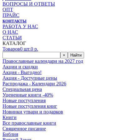
ВОПРОСЫ И ОТВЕТЫ
ОПТ
ПРАЙС
КОНТАКТЫ
РАБОТА У НАС
О НАС
СТАТЬИ
КАТАЛОГ
Товаров
0
шт.
0
р.
×
Найти
Православные календари на 2027 год
Акции и скидки
Акция - Выгодно!
Акция - Доступные цены
Распродажа - Календари 2026
Специальная цена
Уцененные книги -40%
Новые поступления
Новые поступления книг
Новинки утвари и подарков
Книги
Все православные книги
Священное писание
Библия
Ветхий Завет