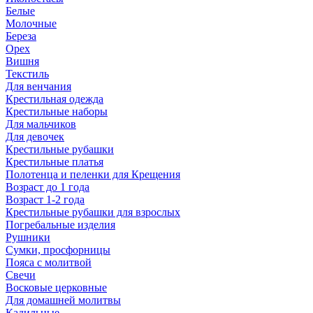
Белые
Молочные
Береза
Орех
Вишня
Текстиль
Для венчания
Крестильная одежда
Крестильные наборы
Для мальчиков
Для девочек
Крестильные рубашки
Крестильные платья
Полотенца и пеленки для Крещения
Возраст до 1 года
Возраст 1-2 года
Крестильные рубашки для взрослых
Погребальные изделия
Рушники
Сумки, просфорницы
Пояса с молитвой
Свечи
Восковые церковные
Для домашней молитвы
Кадильные