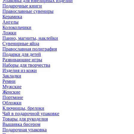
Упаковка для ювелирных изделий
Подарочные книги
Православные сувениры
Керамика
Ангелы
Колокольчики
Ложки
Панно, магниты, наклейки
Сувенирные яйца
Православная полиграфия
Подарки для детей
Развивающие игры
Наборы для творчества
Изделия из кожи
Закладки
Ремни
Мужские
Женские
Портмоне
Обложки
Ключницы, брелоки
Чай в подарочной упаковке
Товары для рукоделия
Вышивка бисером
Подарочная упаковка