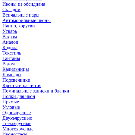
Иконы из обсидиана
Складни
Венчальные пары
Автомобильные иконы
Панно, хоругви
Утварь
В храм
Аналои
Кадила
Текстиль
Гайтаны
В дом
Кадильницы
Лампады
Подсвечники
Кресты и распятия
Поминальные записки и бланки
Полки для икон
Прямые
Угловые
Одноярусные
Двухъярусные
Трехъярусные
Многоярусные
Иконостасы