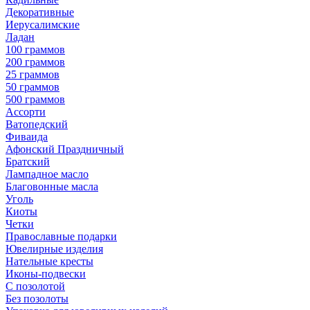
Декоративные
Иерусалимские
Ладан
100 граммов
200 граммов
25 граммов
50 граммов
500 граммов
Ассорти
Ватопедский
Фиваида
Афонский Праздничный
Братский
Лампадное масло
Благовонные масла
Уголь
Киоты
Четки
Православные подарки
Ювелирные изделия
Нательные кресты
Иконы-подвески
С позолотой
Без позолоты