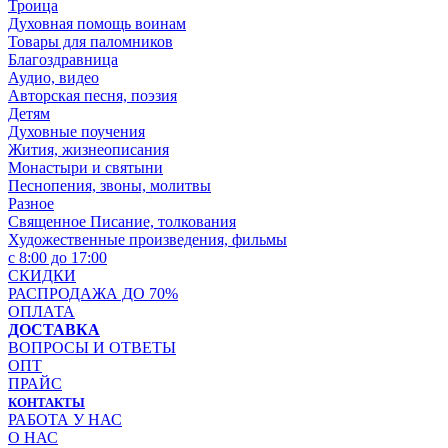
Троица
Духовная помощь воинам
Товары для паломников
Благоздравница
Аудио, видео
Авторская песня, поэзия
Детям
Духовные поучения
Жития, жизнеописания
Монастыри и святыни
Песнопения, звоны, молитвы
Разное
Священное Писание, толкования
Художественные произведения, фильмы
с 8:00 до 17:00
СКИДКИ
РАСПРОДАЖА ДО 70%
ОПЛАТА
ДОСТАВКА
ВОПРОСЫ И ОТВЕТЫ
ОПТ
ПРАЙС
КОНТАКТЫ
РАБОТА У НАС
О НАС