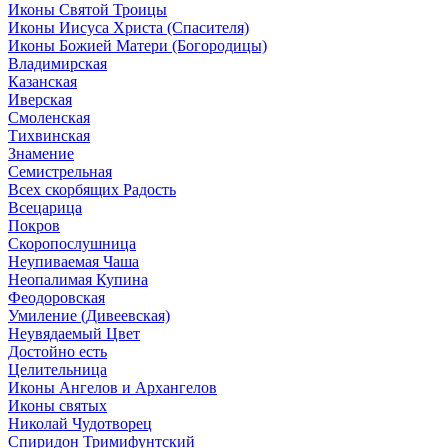
Иконы Святой Троицы
Иконы Иисуса Христа (Спасителя)
Иконы Божией Матери (Богородицы)
Владимирская
Казанская
Иверская
Смоленская
Тихвинская
Знамение
Семистрельная
Всех скорбящих Радость
Всецарица
Покров
Скоропослушница
Неупиваемая Чаша
Неопалимая Купина
Феодоровская
Умиление (Дивеевская)
Неувядаемый Цвет
Достойно есть
Целительница
Иконы Ангелов и Архангелов
Иконы святых
Николай Чудотворец
Спиридон Тримифунтский