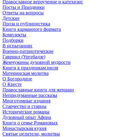
Православное вероучение и катехизис
Посты и Праздники
Ответы на вопросы
Детские
Проза и публицистика
Книги карманного формата
Комплекты
Подборки
В испытаниях
Военно-патриотические
Гавриил (Ургебадзе)
Жемчужины духовной мудрости
Книги к праздникам июля
Материнская молитва
О Богородице
О Кресте
Православные книги для женщин
Непридуманные рассказы
Многотомные издания
Старчество и старцы
Исторические романы
Духовный опыт Афона
Книги о семье Романовых
Монастырская кухня
Святые целители, молитвы