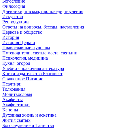
Богословие
Философия
Дневники, письма, проповеди, поучения
Искусство
Репродукции
Ответы на вопросы, беседы, наставления
Церковь и общество
История
История Церкви
Православные журналы
Путеводители, святые места, святыни
Психология, медицина
Кухня, огород
Учебно-справочная литература
Книги издательства Благовест
Священное Писание
Псалтири
Толкования
Молитвословы
Акафисты
Акафистники
Каноны
Духовная жизнь и аскетика
Жития святых
Богослужение и Таинства