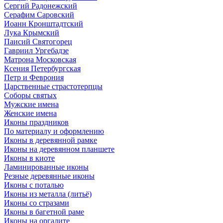
Сергий Радонежский
Серафим Саровский
Иоанн Кронштадтский
Лука Крымский
Паисий Святогорец
Гавриил Ургебадзе
Матрона Московская
Ксения Петербургская
Петр и Феврония
Царственные страстотерпцы
Соборы святых
Мужские имена
Женские имена
Иконы праздников
По материалу и оформлению
Иконы в деревянной рамке
Иконы на деревянном планшете
Иконы в киоте
Ламинированные иконы
Резные деревянные иконы
Иконы с поталью
Иконы из металла (литьё)
Иконы со стразами
Иконы в багетной раме
Иконы на оргалите