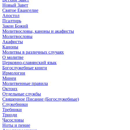
Новый Завет
Святое Евангелие
Апостол
Псалтирь
Закон Божий
Молитвословы, каноны и акафисты
Молитвословы
Акафисты
Каноны
Молитвы в различных случаях
О молитве
Церковно-славянский язык
Богослужебные книги
Ирмологии
Минеи
Молитвенные правила
Октоих
Отдельные службы
Священное Писание (Богослужебные)
Служебники
Требники
Триоди
Часословы
Ноты и пение