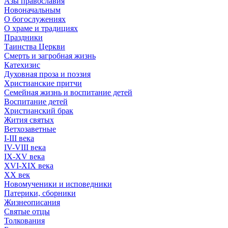
Азы православия
Новоначальным
О богослужениях
О храме и традициях
Праздники
Таинства Церкви
Смерть и загробная жизнь
Катехизис
Духовная проза и поэзия
Христианские притчи
Семейная жизнь и воспитание детей
Воспитание детей
Христианский брак
Жития святых
Ветхозаветные
I-III века
IV-VIII века
IX-XV века
XVI-XIX века
XX век
Новомученики и исповедники
Патерики, сборники
Жизнеописания
Святые отцы
Толкования