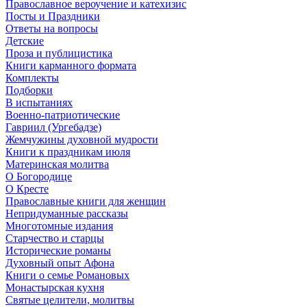
Православное вероучение и катехизис
Посты и Праздники
Ответы на вопросы
Детские
Проза и публицистика
Книги карманного формата
Комплекты
Подборки
В испытаниях
Военно-патриотические
Гавриил (Ургебадзе)
Жемчужины духовной мудрости
Книги к праздникам июля
Материнская молитва
О Богородице
О Кресте
Православные книги для женщин
Непридуманные рассказы
Многотомные издания
Старчество и старцы
Исторические романы
Духовный опыт Афона
Книги о семье Романовых
Монастырская кухня
Святые целители, молитвы