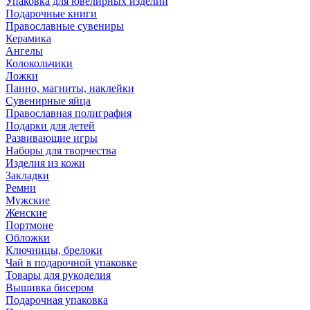
Упаковка для ювелирных изделий
Подарочные книги
Православные сувениры
Керамика
Ангелы
Колокольчики
Ложки
Панно, магниты, наклейки
Сувенирные яйца
Православная полиграфия
Подарки для детей
Развивающие игры
Наборы для творчества
Изделия из кожи
Закладки
Ремни
Мужские
Женские
Портмоне
Обложки
Ключницы, брелоки
Чай в подарочной упаковке
Товары для рукоделия
Вышивка бисером
Подарочная упаковка