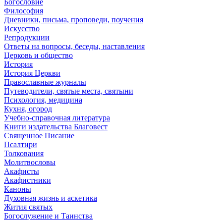
Богословие
Философия
Дневники, письма, проповеди, поучения
Искусство
Репродукции
Ответы на вопросы, беседы, наставления
Церковь и общество
История
История Церкви
Православные журналы
Путеводители, святые места, святыни
Психология, медицина
Кухня, огород
Учебно-справочная литература
Книги издательства Благовест
Священное Писание
Псалтири
Толкования
Молитвословы
Акафисты
Акафистники
Каноны
Духовная жизнь и аскетика
Жития святых
Богослужение и Таинства