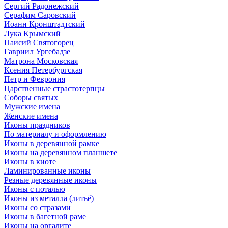
Сергий Радонежский
Серафим Саровский
Иоанн Кронштадтский
Лука Крымский
Паисий Святогорец
Гавриил Ургебадзе
Матрона Московская
Ксения Петербургская
Петр и Феврония
Царственные страстотерпцы
Соборы святых
Мужские имена
Женские имена
Иконы праздников
По материалу и оформлению
Иконы в деревянной рамке
Иконы на деревянном планшете
Иконы в киоте
Ламинированные иконы
Резные деревянные иконы
Иконы с поталью
Иконы из металла (литьё)
Иконы со стразами
Иконы в багетной раме
Иконы на оргалите