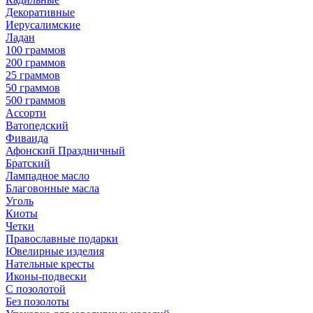
Декоративные
Иерусалимские
Ладан
100 граммов
200 граммов
25 граммов
50 граммов
500 граммов
Ассорти
Ватопедский
Фиваида
Афонский Праздничный
Братский
Лампадное масло
Благовонные масла
Уголь
Киоты
Четки
Православные подарки
Ювелирные изделия
Нательные кресты
Иконы-подвески
С позолотой
Без позолоты