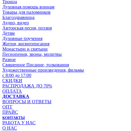
Троица
Духовная помощь воинам
Товары для паломников
Благоздравница
Аудио, видео
Авторская песня, поэзия
Детям
Духовные поучения
Жития, жизнеописания
Монастыри и святыни
Песнопения, звоны, молитвы
Разное
Священное Писание, толкования
Художественные произведения, фильмы
с 8:00 до 17:00
СКИДКИ
РАСПРОДАЖА ДО 70%
ОПЛАТА
ДОСТАВКА
ВОПРОСЫ И ОТВЕТЫ
ОПТ
ПРАЙС
КОНТАКТЫ
РАБОТА У НАС
О НАС