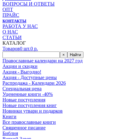
ВОПРОСЫ И ОТВЕТЫ
ОПТ
ПРАЙС
КОНТАКТЫ
РАБОТА У НАС
О НАС
СТАТЬИ
КАТАЛОГ
Товаров
0
шт.
0
р.
×
Найти
Православные календари на 2027 год
Акции и скидки
Акция - Выгодно!
Акция - Доступные цены
Распродажа - Календари 2026
Специальная цена
Уцененные книги -40%
Новые поступления
Новые поступления книг
Новинки утвари и подарков
Книги
Все православные книги
Священное писание
Библия
Ветхий Завет