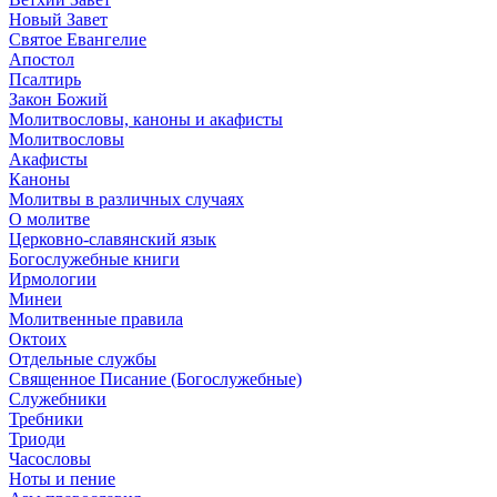
Новый Завет
Святое Евангелие
Апостол
Псалтирь
Закон Божий
Молитвословы, каноны и акафисты
Молитвословы
Акафисты
Каноны
Молитвы в различных случаях
О молитве
Церковно-славянский язык
Богослужебные книги
Ирмологии
Минеи
Молитвенные правила
Октоих
Отдельные службы
Священное Писание (Богослужебные)
Служебники
Требники
Триоди
Часословы
Ноты и пение