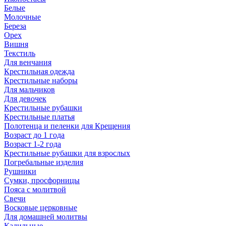
Белые
Молочные
Береза
Орех
Вишня
Текстиль
Для венчания
Крестильная одежда
Крестильные наборы
Для мальчиков
Для девочек
Крестильные рубашки
Крестильные платья
Полотенца и пеленки для Крещения
Возраст до 1 года
Возраст 1-2 года
Крестильные рубашки для взрослых
Погребальные изделия
Рушники
Сумки, просфорницы
Пояса с молитвой
Свечи
Восковые церковные
Для домашней молитвы
Кадильные