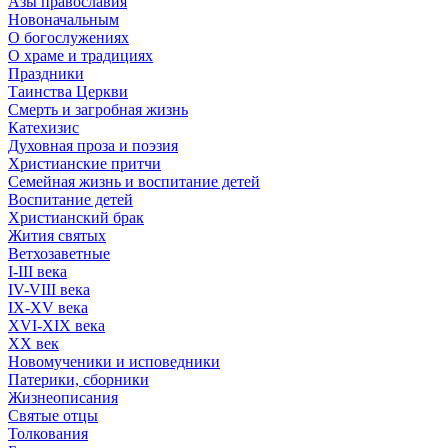
Азы православия
Новоначальным
О богослужениях
О храме и традициях
Праздники
Таинства Церкви
Смерть и загробная жизнь
Катехизис
Духовная проза и поэзия
Христианские притчи
Семейная жизнь и воспитание детей
Воспитание детей
Христианский брак
Жития святых
Ветхозаветные
I-III века
IV-VIII века
IX-XV века
XVI-XIX века
XX век
Новомученики и исповедники
Патерики, сборники
Жизнеописания
Святые отцы
Толкования