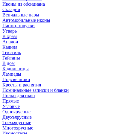
Иконы из обсидиана
Складни
Венчальные пары
Автомобильные иконы
Панно, хоругви
Утварь
В храм
Аналои
Кадила
Текстиль
Гайтаны
В дом
Кадильницы
Лампады
Подсвечники
Кресты и распятия
Поминальные записки и бланки
Полки для икон
Прямые
Угловые
Одноярусные
Двухъярусные
Трехъярусные
Многоярусные
Иконостасы