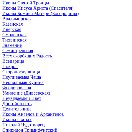
Иконы Святой Троицы
Иконы Иисуса Христа (Спасителя)
Иконы Божией Матери (Богородицы)
Владимирская
Казанская
Иверская
Смоленская
Тихвинская
Знамение
Семистрельная
Всех скорбящих Радость
Всецарица
Покров
Скоропослушница
Неупиваемая Чаша
Неопалимая Купина
Феодоровская
Умиление (Дивеевская)
Неувядаемый Цвет
Достойно есть
Целительница
Иконы Ангелов и Архангелов
Иконы святых
Николай Чудотворец
Спиридон Тримифунтский