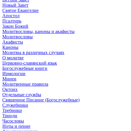
Новый Завет
Святое Евангелие
Апостол
Псалтирь
Закон Божий
Молитвословы, каноны и акафисты
Молитвословы
Акафисты
Каноны
Молитвы в различных случаях
О молитве
Церковно-славянский язык
Богослужебные книги
Ирмологии
Минеи
Молитвенные правила
Октоих
Отдельные службы
Священное Писание (Богослужебные)
Служебники
Требники
Триоди
Часословы
Ноты и пение