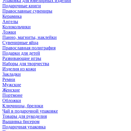
Упаковка для ювелирных изделий
Подарочные книги
Православные сувениры
Керамика
Ангелы
Колокольчики
Ложки
Панно, магниты, наклейки
Сувенирные яйца
Православная полиграфия
Подарки для детей
Развивающие игры
Наборы для творчества
Изделия из кожи
Закладки
Ремни
Мужские
Женские
Портмоне
Обложки
Ключницы, брелоки
Чай в подарочной упаковке
Товары для рукоделия
Вышивка бисером
Подарочная упаковка