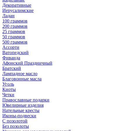
Декоративные
Иерусалимские
Ладан
100 граммов
200 граммов
25 граммов
50 граммов
500 граммов
Ассорти
Ватопедский
Фиваида
Афонский Праздничный
Братский
Лампадное масло
Благовонные масла
Уголь
Киоты
Четки
Православные подарки
Ювелирные изделия
Нательные кресты
Иконы-подвески
С позолотой
Без позолоты