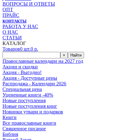
ВОПРОСЫ И ОТВЕТЫ
ОПТ
ПРАЙС
КОНТАКТЫ
РАБОТА У НАС
О НАС
СТАТЬИ
КАТАЛОГ
Товаров
0
шт.
0
р.
×
Найти
Православные календари на 2027 год
Акции и скидки
Акция - Выгодно!
Акция - Доступные цены
Распродажа - Календари 2026
Специальная цена
Уцененные книги -40%
Новые поступления
Новые поступления книг
Новинки утвари и подарков
Книги
Все православные книги
Священное писание
Библия
Ветхий Завет