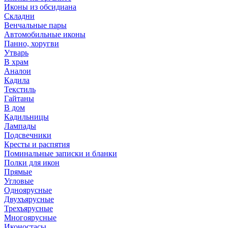
Иконы из обсидиана
Складни
Венчальные пары
Автомобильные иконы
Панно, хоругви
Утварь
В храм
Аналои
Кадила
Текстиль
Гайтаны
В дом
Кадильницы
Лампады
Подсвечники
Кресты и распятия
Поминальные записки и бланки
Полки для икон
Прямые
Угловые
Одноярусные
Двухъярусные
Трехъярусные
Многоярусные
Иконостасы