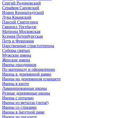
Сергий Радонежский
Серафим Саровский
Иоанн Кронштадтский
Лука Крымский
Паисий Святогорец
Гавриил Ургебадзе
Матрона Московская
Ксения Петербургская
Петр и Феврония
Царственные страстотерпцы
Соборы святых
Мужские имена
Женские имена
Иконы праздников
По материалу и оформлению
Иконы в деревянной рамке
Иконы на деревянном планшете
Иконы в киоте
Ламинированные иконы
Резные деревянные иконы
Иконы с поталью
Иконы из металла (литьё)
Иконы со стразами
Иконы в багетной раме
Иконы на оргалите