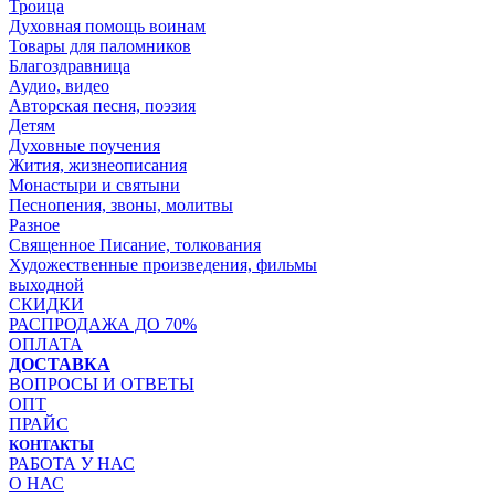
Троица
Духовная помощь воинам
Товары для паломников
Благоздравница
Аудио, видео
Авторская песня, поэзия
Детям
Духовные поучения
Жития, жизнеописания
Монастыри и святыни
Песнопения, звоны, молитвы
Разное
Священное Писание, толкования
Художественные произведения, фильмы
выходной
СКИДКИ
РАСПРОДАЖА ДО 70%
ОПЛАТА
ДОСТАВКА
ВОПРОСЫ И ОТВЕТЫ
ОПТ
ПРАЙС
КОНТАКТЫ
РАБОТА У НАС
О НАС