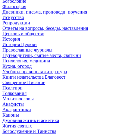
Богословие
Философия
Дневники, письма, проповеди, поучения
Искусство
Репродукции
Ответы на вопросы, беседы, наставления
Церковь и общество
История
История Церкви
Православные журналы
Путеводители, святые места, святыни
Психология, медицина
Кухня, огород
Учебно-справочная литература
Книги издательства Благовест
Священное Писание
Псалтири
Толкования
Молитвословы
Акафисты
Акафистники
Каноны
Духовная жизнь и аскетика
Жития святых
Богослужение и Таинства