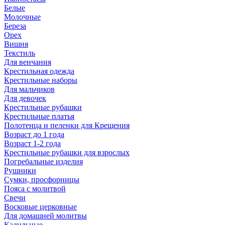
Белые
Молочные
Береза
Орех
Вишня
Текстиль
Для венчания
Крестильная одежда
Крестильные наборы
Для мальчиков
Для девочек
Крестильные рубашки
Крестильные платья
Полотенца и пеленки для Крещения
Возраст до 1 года
Возраст 1-2 года
Крестильные рубашки для взрослых
Погребальные изделия
Рушники
Сумки, просфорницы
Пояса с молитвой
Свечи
Восковые церковные
Для домашней молитвы
Кадильные