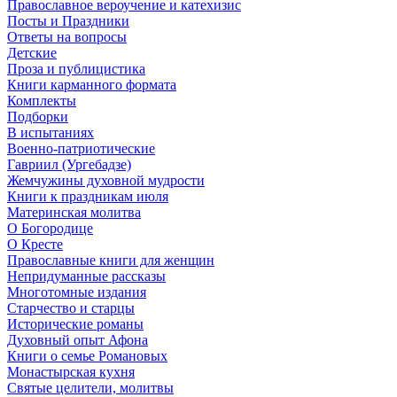
Православное вероучение и катехизис
Посты и Праздники
Ответы на вопросы
Детские
Проза и публицистика
Книги карманного формата
Комплекты
Подборки
В испытаниях
Военно-патриотические
Гавриил (Ургебадзе)
Жемчужины духовной мудрости
Книги к праздникам июля
Материнская молитва
О Богородице
О Кресте
Православные книги для женщин
Непридуманные рассказы
Многотомные издания
Старчество и старцы
Исторические романы
Духовный опыт Афона
Книги о семье Романовых
Монастырская кухня
Святые целители, молитвы