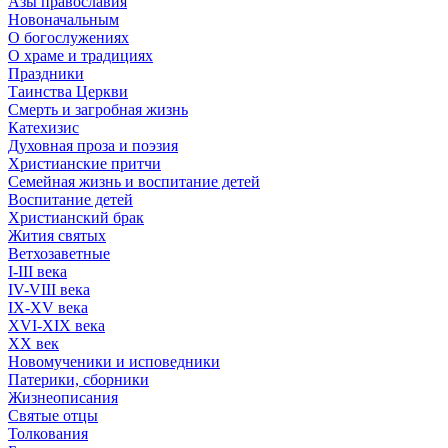
Азы православия
Новоначальным
О богослужениях
О храме и традициях
Праздники
Таинства Церкви
Смерть и загробная жизнь
Катехизис
Духовная проза и поэзия
Христианские притчи
Семейная жизнь и воспитание детей
Воспитание детей
Христианский брак
Жития святых
Ветхозаветные
I-III века
IV-VIII века
IX-XV века
XVI-XIX века
XX век
Новомученики и исповедники
Патерики, сборники
Жизнеописания
Святые отцы
Толкования