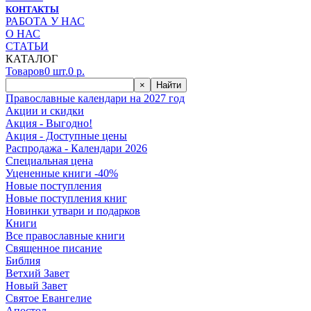
КОНТАКТЫ
РАБОТА У НАС
О НАС
СТАТЬИ
КАТАЛОГ
Товаров
0
шт.
0
р.
×
Найти
Православные календари на 2027 год
Акции и скидки
Акция - Выгодно!
Акция - Доступные цены
Распродажа - Календари 2026
Специальная цена
Уцененные книги -40%
Новые поступления
Новые поступления книг
Новинки утвари и подарков
Книги
Все православные книги
Священное писание
Библия
Ветхий Завет
Новый Завет
Святое Евангелие
Апостол