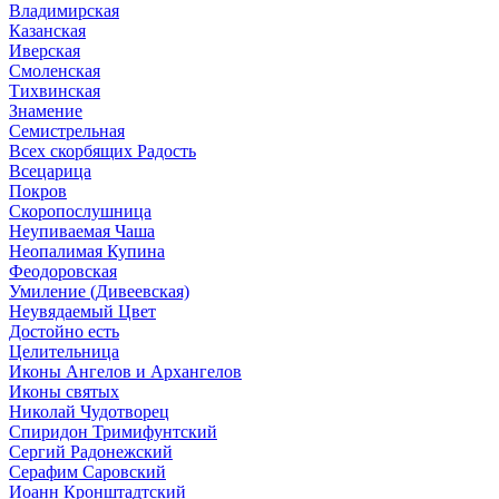
Владимирская
Казанская
Иверская
Смоленская
Тихвинская
Знамение
Семистрельная
Всех скорбящих Радость
Всецарица
Покров
Скоропослушница
Неупиваемая Чаша
Неопалимая Купина
Феодоровская
Умиление (Дивеевская)
Неувядаемый Цвет
Достойно есть
Целительница
Иконы Ангелов и Архангелов
Иконы святых
Николай Чудотворец
Спиридон Тримифунтский
Сергий Радонежский
Серафим Саровский
Иоанн Кронштадтский