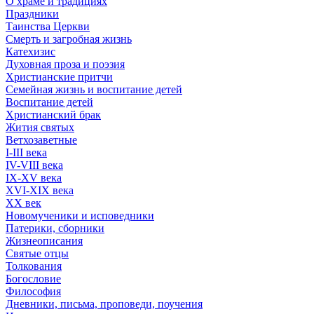
О храме и традициях
Праздники
Таинства Церкви
Смерть и загробная жизнь
Катехизис
Духовная проза и поэзия
Христианские притчи
Семейная жизнь и воспитание детей
Воспитание детей
Христианский брак
Жития святых
Ветхозаветные
I-III века
IV-VIII века
IX-XV века
XVI-XIX века
XX век
Новомученики и исповедники
Патерики, сборники
Жизнеописания
Святые отцы
Толкования
Богословие
Философия
Дневники, письма, проповеди, поучения