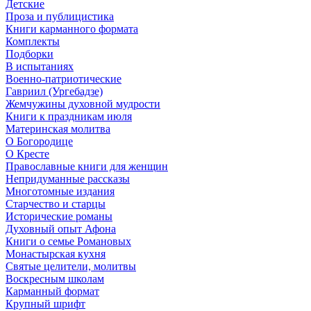
Детские
Проза и публицистика
Книги карманного формата
Комплекты
Подборки
В испытаниях
Военно-патриотические
Гавриил (Ургебадзе)
Жемчужины духовной мудрости
Книги к праздникам июля
Материнская молитва
О Богородице
О Кресте
Православные книги для женщин
Непридуманные рассказы
Многотомные издания
Старчество и старцы
Исторические романы
Духовный опыт Афона
Книги о семье Романовых
Монастырская кухня
Святые целители, молитвы
Воскресным школам
Карманный формат
Крупный шрифт