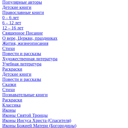
Популярные авторы
Детские книги
Православные книги
0 – 6 лет
6 – 12 лет
12 – 16 лет
Священное Писание
О вере, Церкви, праздниках
Жития, жизнеописания
Стихи
Повести и рассказы
Художественная литература
Учебная литература
Раскраски
Детские книги
Повести и рассказы
Сказки
Стихи
Познавательные книги
Раскраски
Классика
Иконы
Иконы Святой Троицы
Иконы Иисуса Христа (Спасителя)
Иконы Божией Матери (Богородицы)