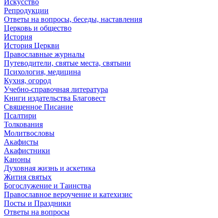
Искусство
Репродукции
Ответы на вопросы, беседы, наставления
Церковь и общество
История
История Церкви
Православные журналы
Путеводители, святые места, святыни
Психология, медицина
Кухня, огород
Учебно-справочная литература
Книги издательства Благовест
Священное Писание
Псалтири
Толкования
Молитвословы
Акафисты
Акафистники
Каноны
Духовная жизнь и аскетика
Жития святых
Богослужение и Таинства
Православное вероучение и катехизис
Посты и Праздники
Ответы на вопросы