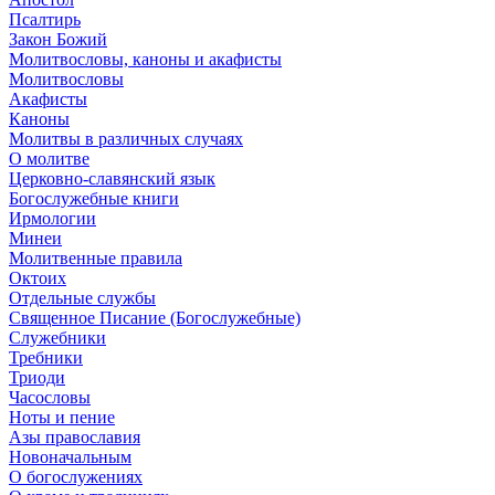
Псалтирь
Закон Божий
Молитвословы, каноны и акафисты
Молитвословы
Акафисты
Каноны
Молитвы в различных случаях
О молитве
Церковно-славянский язык
Богослужебные книги
Ирмологии
Минеи
Молитвенные правила
Октоих
Отдельные службы
Священное Писание (Богослужебные)
Служебники
Требники
Триоди
Часословы
Ноты и пение
Азы православия
Новоначальным
О богослужениях