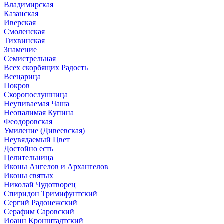
Владимирская
Казанская
Иверская
Смоленская
Тихвинская
Знамение
Семистрельная
Всех скорбящих Радость
Всецарица
Покров
Скоропослушница
Неупиваемая Чаша
Неопалимая Купина
Феодоровская
Умиление (Дивеевская)
Неувядаемый Цвет
Достойно есть
Целительница
Иконы Ангелов и Архангелов
Иконы святых
Николай Чудотворец
Спиридон Тримифунтский
Сергий Радонежский
Серафим Саровский
Иоанн Кронштадтский