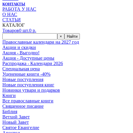
КОНТАКТЫ
РАБОТА У НАС
О НАС
СТАТЬИ
КАТАЛОГ
Товаров
0
шт.
0
р.
×
Найти
Православные календари на 2027 год
Акции и скидки
Акция - Выгодно!
Акция - Доступные цены
Распродажа - Календари 2026
Специальная цена
Уцененные книги -40%
Новые поступления
Новые поступления книг
Новинки утвари и подарков
Книги
Все православные книги
Священное писание
Библия
Ветхий Завет
Новый Завет
Святое Евангелие
Апостол