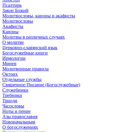
Псалтирь
Закон Божий
Молитвословы, каноны и акафисты
Молитвословы
Акафисты
Каноны
Молитвы в различных случаях
О молитве
Церковно-славянский язык
Богослужебные книги
Ирмологии
Минеи
Молитвенные правила
Октоих
Отдельные службы
Священное Писание (Богослужебные)
Служебники
Требники
Триоди
Часословы
Ноты и пение
Азы православия
Новоначальным
О богослужениях