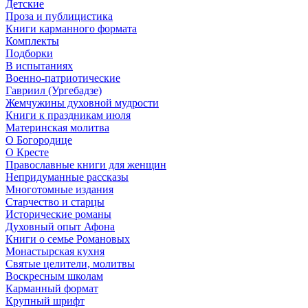
Детские
Проза и публицистика
Книги карманного формата
Комплекты
Подборки
В испытаниях
Военно-патриотические
Гавриил (Ургебадзе)
Жемчужины духовной мудрости
Книги к праздникам июля
Материнская молитва
О Богородице
О Кресте
Православные книги для женщин
Непридуманные рассказы
Многотомные издания
Старчество и старцы
Исторические романы
Духовный опыт Афона
Книги о семье Романовых
Монастырская кухня
Святые целители, молитвы
Воскресным школам
Карманный формат
Крупный шрифт