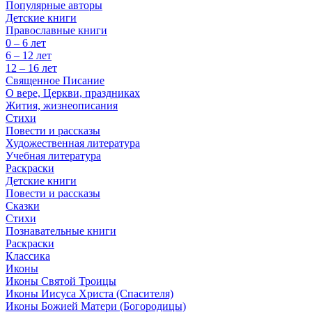
Популярные авторы
Детские книги
Православные книги
0 – 6 лет
6 – 12 лет
12 – 16 лет
Священное Писание
О вере, Церкви, праздниках
Жития, жизнеописания
Стихи
Повести и рассказы
Художественная литература
Учебная литература
Раскраски
Детские книги
Повести и рассказы
Сказки
Стихи
Познавательные книги
Раскраски
Классика
Иконы
Иконы Святой Троицы
Иконы Иисуса Христа (Спасителя)
Иконы Божией Матери (Богородицы)