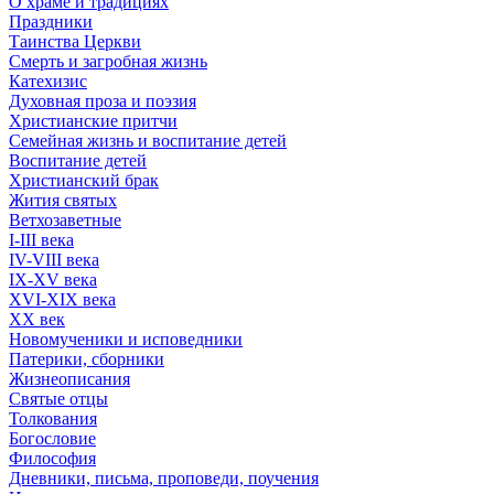
О храме и традициях
Праздники
Таинства Церкви
Смерть и загробная жизнь
Катехизис
Духовная проза и поэзия
Христианские притчи
Семейная жизнь и воспитание детей
Воспитание детей
Христианский брак
Жития святых
Ветхозаветные
I-III века
IV-VIII века
IX-XV века
XVI-XIX века
XX век
Новомученики и исповедники
Патерики, сборники
Жизнеописания
Святые отцы
Толкования
Богословие
Философия
Дневники, письма, проповеди, поучения