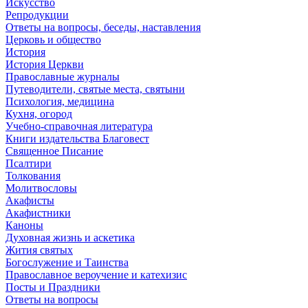
Искусство
Репродукции
Ответы на вопросы, беседы, наставления
Церковь и общество
История
История Церкви
Православные журналы
Путеводители, святые места, святыни
Психология, медицина
Кухня, огород
Учебно-справочная литература
Книги издательства Благовест
Священное Писание
Псалтири
Толкования
Молитвословы
Акафисты
Акафистники
Каноны
Духовная жизнь и аскетика
Жития святых
Богослужение и Таинства
Православное вероучение и катехизис
Посты и Праздники
Ответы на вопросы