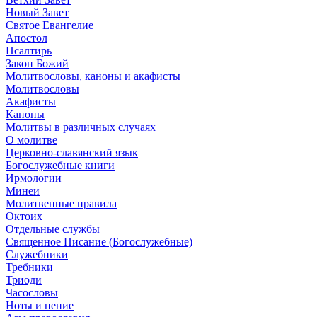
Новый Завет
Святое Евангелие
Апостол
Псалтирь
Закон Божий
Молитвословы, каноны и акафисты
Молитвословы
Акафисты
Каноны
Молитвы в различных случаях
О молитве
Церковно-славянский язык
Богослужебные книги
Ирмологии
Минеи
Молитвенные правила
Октоих
Отдельные службы
Священное Писание (Богослужебные)
Служебники
Требники
Триоди
Часословы
Ноты и пение