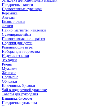
Упаковка для ювелирных изделий
Подарочные книги
Православные сувениры
Керамика
Ангелы
Колокольчики
Ложки
Панно, магниты, наклейки
Сувенирные яйца
Православная полиграфия
Подарки для детей
Развивающие игры
Наборы для творчества
Изделия из кожи
Закладки
Ремни
Мужские
Женские
Портмоне
Обложки
Ключницы, брелоки
Чай в подарочной упаковке
Товары для рукоделия
Вышивка бисером
Подарочная упаковка