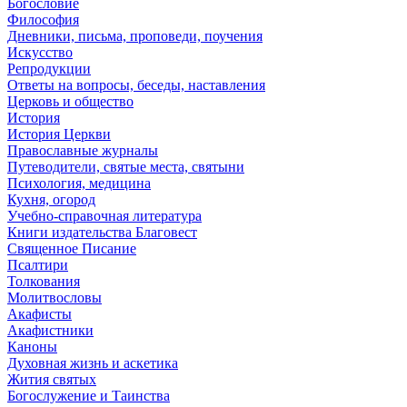
Богословие
Философия
Дневники, письма, проповеди, поучения
Искусство
Репродукции
Ответы на вопросы, беседы, наставления
Церковь и общество
История
История Церкви
Православные журналы
Путеводители, святые места, святыни
Психология, медицина
Кухня, огород
Учебно-справочная литература
Книги издательства Благовест
Священное Писание
Псалтири
Толкования
Молитвословы
Акафисты
Акафистники
Каноны
Духовная жизнь и аскетика
Жития святых
Богослужение и Таинства