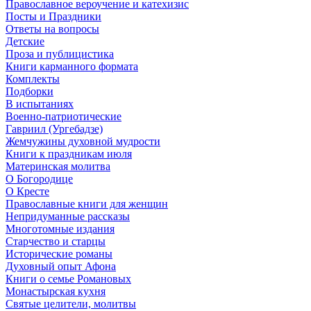
Православное вероучение и катехизис
Посты и Праздники
Ответы на вопросы
Детские
Проза и публицистика
Книги карманного формата
Комплекты
Подборки
В испытаниях
Военно-патриотические
Гавриил (Ургебадзе)
Жемчужины духовной мудрости
Книги к праздникам июля
Материнская молитва
О Богородице
О Кресте
Православные книги для женщин
Непридуманные рассказы
Многотомные издания
Старчество и старцы
Исторические романы
Духовный опыт Афона
Книги о семье Романовых
Монастырская кухня
Святые целители, молитвы