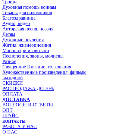
Троица
Духовная помощь воинам
Товары для паломников
Благоздравница
Аудио, видео
Авторская песня, поэзия
Детям
Духовные поучения
Жития, жизнеописания
Монастыри и святыни
Песнопения, звоны, молитвы
Разное
Священное Писание, толкования
Художественные произведения, фильмы
выходной
СКИДКИ
РАСПРОДАЖА ДО 70%
ОПЛАТА
ДОСТАВКА
ВОПРОСЫ И ОТВЕТЫ
ОПТ
ПРАЙС
КОНТАКТЫ
РАБОТА У НАС
О НАС