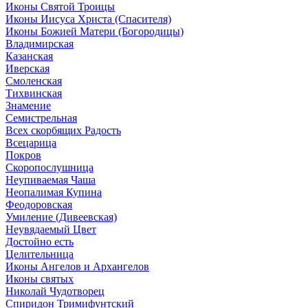
Иконы Святой Троицы
Иконы Иисуса Христа (Спасителя)
Иконы Божией Матери (Богородицы)
Владимирская
Казанская
Иверская
Смоленская
Тихвинская
Знамение
Семистрельная
Всех скорбящих Радость
Всецарица
Покров
Скоропослушница
Неупиваемая Чаша
Неопалимая Купина
Феодоровская
Умиление (Дивеевская)
Неувядаемый Цвет
Достойно есть
Целительница
Иконы Ангелов и Архангелов
Иконы святых
Николай Чудотворец
Спиридон Тримифунтский