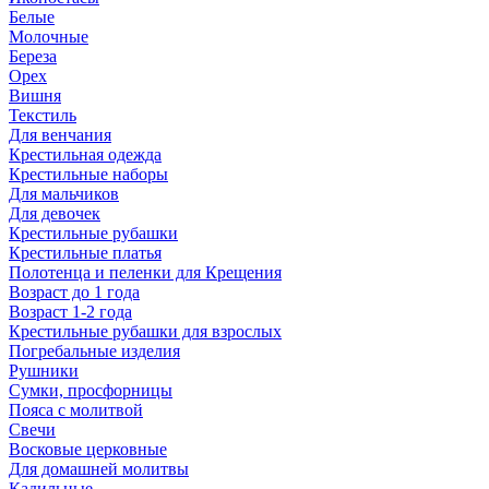
Белые
Молочные
Береза
Орех
Вишня
Текстиль
Для венчания
Крестильная одежда
Крестильные наборы
Для мальчиков
Для девочек
Крестильные рубашки
Крестильные платья
Полотенца и пеленки для Крещения
Возраст до 1 года
Возраст 1-2 года
Крестильные рубашки для взрослых
Погребальные изделия
Рушники
Сумки, просфорницы
Пояса с молитвой
Свечи
Восковые церковные
Для домашней молитвы
Кадильные