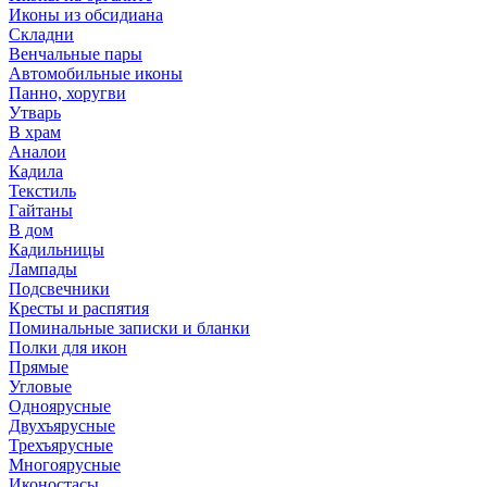
Иконы из обсидиана
Складни
Венчальные пары
Автомобильные иконы
Панно, хоругви
Утварь
В храм
Аналои
Кадила
Текстиль
Гайтаны
В дом
Кадильницы
Лампады
Подсвечники
Кресты и распятия
Поминальные записки и бланки
Полки для икон
Прямые
Угловые
Одноярусные
Двухъярусные
Трехъярусные
Многоярусные
Иконостасы