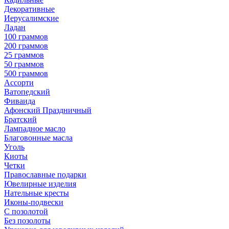
Декоративные
Иерусалимские
Ладан
100 граммов
200 граммов
25 граммов
50 граммов
500 граммов
Ассорти
Ватопедский
Фиваида
Афонский Праздничный
Братский
Лампадное масло
Благовонные масла
Уголь
Киоты
Четки
Православные подарки
Ювелирные изделия
Нательные кресты
Иконы-подвески
С позолотой
Без позолоты