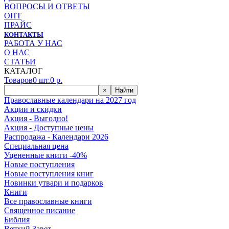
ВОПРОСЫ И ОТВЕТЫ
ОПТ
ПРАЙС
КОНТАКТЫ
РАБОТА У НАС
О НАС
СТАТЬИ
КАТАЛОГ
Товаров
0
шт.
0
р.
×
Найти
Православные календари на 2027 год
Акции и скидки
Акция - Выгодно!
Акция - Доступные цены
Распродажа - Календари 2026
Специальная цена
Уцененные книги -40%
Новые поступления
Новые поступления книг
Новинки утвари и подарков
Книги
Все православные книги
Священное писание
Библия
Ветхий Завет