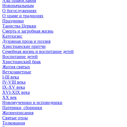
Азы православия
Новоначальным
О богослужениях
О храме и традициях
Праздники
Таинства Церкви
Смерть и загробная жизнь
Катехизис
Духовная проза и поэзия
Христианские притчи
Семейная жизнь и воспитание детей
Воспитание детей
Христианский брак
Жития святых
Ветхозаветные
I-III века
IV-VIII века
IX-XV века
XVI-XIX века
XX век
Новомученики и исповедники
Патерики, сборники
Жизнеописания
Святые отцы
Толкования