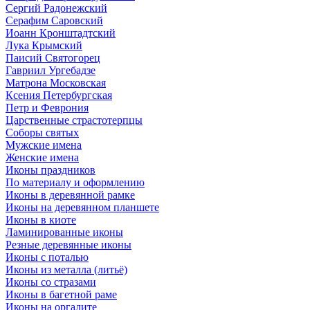
Сергий Радонежский
Серафим Саровский
Иоанн Кронштадтский
Лука Крымский
Паисий Святогорец
Гавриил Ургебадзе
Матрона Московская
Ксения Петербургская
Петр и Феврония
Царственные страстотерпцы
Соборы святых
Мужские имена
Женские имена
Иконы праздников
По материалу и оформлению
Иконы в деревянной рамке
Иконы на деревянном планшете
Иконы в киоте
Ламинированные иконы
Резные деревянные иконы
Иконы с поталью
Иконы из металла (литьё)
Иконы со стразами
Иконы в багетной раме
Иконы на оргалите