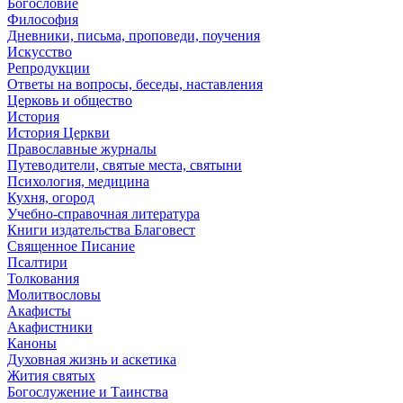
Богословие
Философия
Дневники, письма, проповеди, поучения
Искусство
Репродукции
Ответы на вопросы, беседы, наставления
Церковь и общество
История
История Церкви
Православные журналы
Путеводители, святые места, святыни
Психология, медицина
Кухня, огород
Учебно-справочная литература
Книги издательства Благовест
Священное Писание
Псалтири
Толкования
Молитвословы
Акафисты
Акафистники
Каноны
Духовная жизнь и аскетика
Жития святых
Богослужение и Таинства