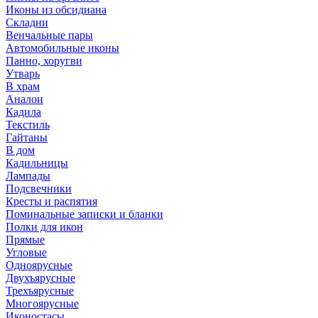
Иконы из обсидиана
Складни
Венчальные пары
Автомобильные иконы
Панно, хоругви
Утварь
В храм
Аналои
Кадила
Текстиль
Гайтаны
В дом
Кадильницы
Лампады
Подсвечники
Кресты и распятия
Поминальные записки и бланки
Полки для икон
Прямые
Угловые
Одноярусные
Двухъярусные
Трехъярусные
Многоярусные
Иконостасы