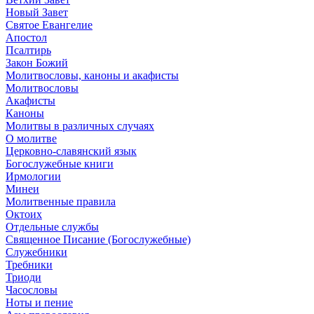
Новый Завет
Святое Евангелие
Апостол
Псалтирь
Закон Божий
Молитвословы, каноны и акафисты
Молитвословы
Акафисты
Каноны
Молитвы в различных случаях
О молитве
Церковно-славянский язык
Богослужебные книги
Ирмологии
Минеи
Молитвенные правила
Октоих
Отдельные службы
Священное Писание (Богослужебные)
Служебники
Требники
Триоди
Часословы
Ноты и пение