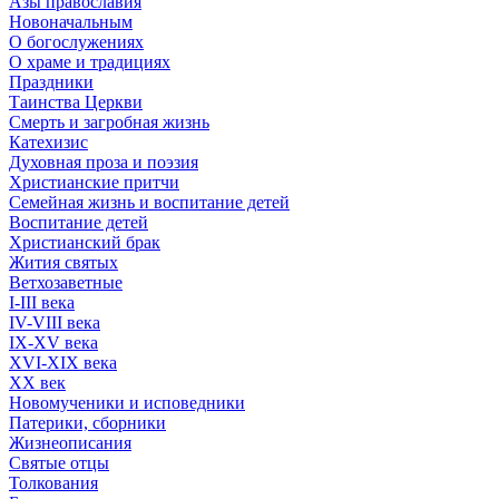
Азы православия
Новоначальным
О богослужениях
О храме и традициях
Праздники
Таинства Церкви
Смерть и загробная жизнь
Катехизис
Духовная проза и поэзия
Христианские притчи
Семейная жизнь и воспитание детей
Воспитание детей
Христианский брак
Жития святых
Ветхозаветные
I-III века
IV-VIII века
IX-XV века
XVI-XIX века
XX век
Новомученики и исповедники
Патерики, сборники
Жизнеописания
Святые отцы
Толкования