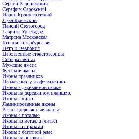
Сергий Радонежский
Серафим Саровский
Иоанн Кронштадтский
Лука Крымский
Паисий Святогорец
Гавриил Ургебадзе
Матрона Московская
Ксения Петербургская
Петр и Феврония
Царственные страстотерпцы
Соборы святых
Мужские имена
Женские имена
Иконы праздников
По материалу и оформлению
Иконы в деревянной рамке
Иконы на деревянном планшете
Иконы в киоте
Ламинированные иконы
Резные деревянные иконы
Иконы с поталью
Иконы из металла (литьё)
Иконы со стразами
Иконы в багетной раме
Иконы на оргалите