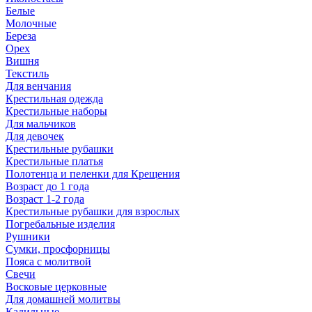
Белые
Молочные
Береза
Орех
Вишня
Текстиль
Для венчания
Крестильная одежда
Крестильные наборы
Для мальчиков
Для девочек
Крестильные рубашки
Крестильные платья
Полотенца и пеленки для Крещения
Возраст до 1 года
Возраст 1-2 года
Крестильные рубашки для взрослых
Погребальные изделия
Рушники
Сумки, просфорницы
Пояса с молитвой
Свечи
Восковые церковные
Для домашней молитвы
Кадильные