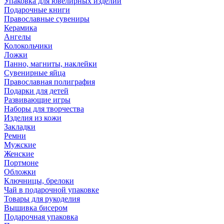
Упаковка для ювелирных изделий
Подарочные книги
Православные сувениры
Керамика
Ангелы
Колокольчики
Ложки
Панно, магниты, наклейки
Сувенирные яйца
Православная полиграфия
Подарки для детей
Развивающие игры
Наборы для творчества
Изделия из кожи
Закладки
Ремни
Мужские
Женские
Портмоне
Обложки
Ключницы, брелоки
Чай в подарочной упаковке
Товары для рукоделия
Вышивка бисером
Подарочная упаковка