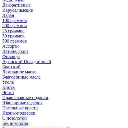
Декоративные
Иерусалимские
Ладан
100 граммов
200 граммов
25 граммов
50 граммов
500 граммов
Ассорти
Ватопедский
Фиваида
Афонский Праздничный
Братский
Лампадное масло
Благовонные масла
Уголь
Киоты
Четки
Православные подарки
Ювелирные изделия
Нательные кресты
Иконы-подвески
С позолотой
Без позолоты