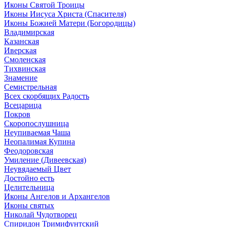
Иконы Святой Троицы
Иконы Иисуса Христа (Спасителя)
Иконы Божией Матери (Богородицы)
Владимирская
Казанская
Иверская
Смоленская
Тихвинская
Знамение
Семистрельная
Всех скорбящих Радость
Всецарица
Покров
Скоропослушница
Неупиваемая Чаша
Неопалимая Купина
Феодоровская
Умиление (Дивеевская)
Неувядаемый Цвет
Достойно есть
Целительница
Иконы Ангелов и Архангелов
Иконы святых
Николай Чудотворец
Спиридон Тримифунтский