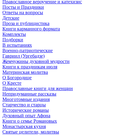
Православное вероучение и катехизис
Посты и Праздники
Ответы на вопросы
Детские
Проза и публицистика
Книги карманного формата
Комплекты
Подборки
В испытаниях
Военно-патриотические
Гавриил (Ургебадзе)
Жемчужины духовной мудрости
Книги к праздникам июля
Материнская молитва
О Богородице
О Кресте
Православные книги для женщин
Непридуманные рассказы
Многотомные издания
Старчество и старцы
Исторические романы
Духовный опыт Афона
Книги о семье Романовых
Монастырская кухня
Святые целители, молитвы