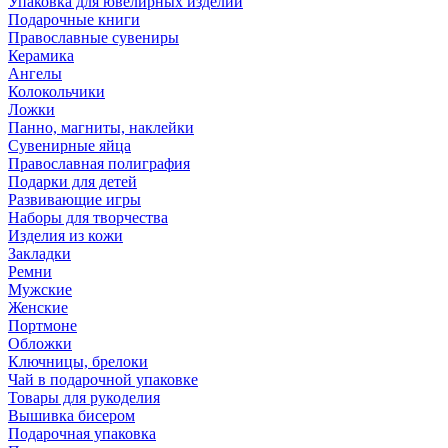
Упаковка для ювелирных изделий
Подарочные книги
Православные сувениры
Керамика
Ангелы
Колокольчики
Ложки
Панно, магниты, наклейки
Сувенирные яйца
Православная полиграфия
Подарки для детей
Развивающие игры
Наборы для творчества
Изделия из кожи
Закладки
Ремни
Мужские
Женские
Портмоне
Обложки
Ключницы, брелоки
Чай в подарочной упаковке
Товары для рукоделия
Вышивка бисером
Подарочная упаковка