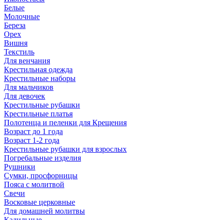
Белые
Молочные
Береза
Орех
Вишня
Текстиль
Для венчания
Крестильная одежда
Крестильные наборы
Для мальчиков
Для девочек
Крестильные рубашки
Крестильные платья
Полотенца и пеленки для Крещения
Возраст до 1 года
Возраст 1-2 года
Крестильные рубашки для взрослых
Погребальные изделия
Рушники
Сумки, просфорницы
Пояса с молитвой
Свечи
Восковые церковные
Для домашней молитвы
Кадильные