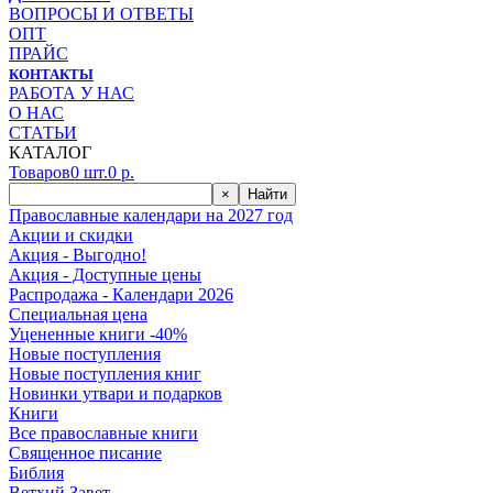
ВОПРОСЫ И ОТВЕТЫ
ОПТ
ПРАЙС
КОНТАКТЫ
РАБОТА У НАС
О НАС
СТАТЬИ
КАТАЛОГ
Товаров
0
шт.
0
р.
×
Найти
Православные календари на 2027 год
Акции и скидки
Акция - Выгодно!
Акция - Доступные цены
Распродажа - Календари 2026
Специальная цена
Уцененные книги -40%
Новые поступления
Новые поступления книг
Новинки утвари и подарков
Книги
Все православные книги
Священное писание
Библия
Ветхий Завет