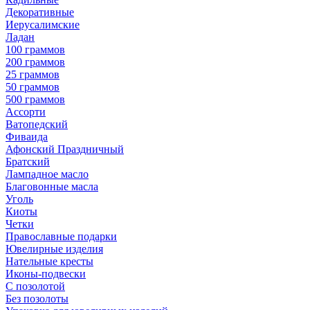
Декоративные
Иерусалимские
Ладан
100 граммов
200 граммов
25 граммов
50 граммов
500 граммов
Ассорти
Ватопедский
Фиваида
Афонский Праздничный
Братский
Лампадное масло
Благовонные масла
Уголь
Киоты
Четки
Православные подарки
Ювелирные изделия
Нательные кресты
Иконы-подвески
С позолотой
Без позолоты