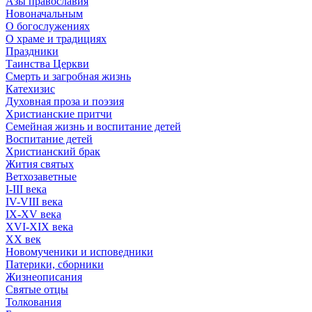
Азы православия
Новоначальным
О богослужениях
О храме и традициях
Праздники
Таинства Церкви
Смерть и загробная жизнь
Катехизис
Духовная проза и поэзия
Христианские притчи
Семейная жизнь и воспитание детей
Воспитание детей
Христианский брак
Жития святых
Ветхозаветные
I-III века
IV-VIII века
IX-XV века
XVI-XIX века
XX век
Новомученики и исповедники
Патерики, сборники
Жизнеописания
Святые отцы
Толкования