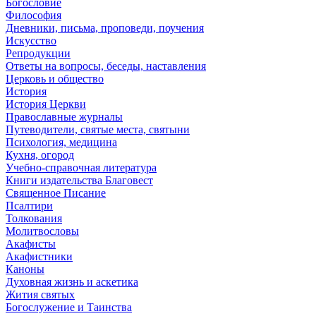
Богословие
Философия
Дневники, письма, проповеди, поучения
Искусство
Репродукции
Ответы на вопросы, беседы, наставления
Церковь и общество
История
История Церкви
Православные журналы
Путеводители, святые места, святыни
Психология, медицина
Кухня, огород
Учебно-справочная литература
Книги издательства Благовест
Священное Писание
Псалтири
Толкования
Молитвословы
Акафисты
Акафистники
Каноны
Духовная жизнь и аскетика
Жития святых
Богослужение и Таинства