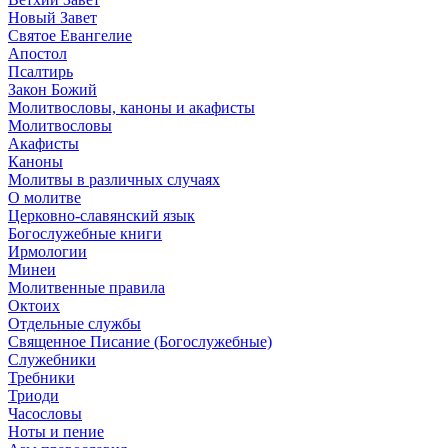
Новый Завет
Святое Евангелие
Апостол
Псалтирь
Закон Божий
Молитвословы, каноны и акафисты
Молитвословы
Акафисты
Каноны
Молитвы в различных случаях
О молитве
Церковно-славянский язык
Богослужебные книги
Ирмологии
Минеи
Молитвенные правила
Октоих
Отдельные службы
Священное Писание (Богослужебные)
Служебники
Требники
Триоди
Часословы
Ноты и пение