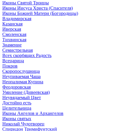
Иконы Святой Троицы
Иконы Иисуса Христа (Спасителя)
Иконы Божией Матери (Богородицы)
Владимирская
Казанская
Иверская
Смоленская
Тихвинская
Знамение
Семистрельная
Всех скорбящих Радость
Всецарица
Покров
Скоропослушница
Неупиваемая Чаша
Неопалимая Купина
Феодоровская
Умиление (Дивеевская)
Неувядаемый Цвет
Достойно есть
Целительница
Иконы Ангелов и Архангелов
Иконы святых
Николай Чудотворец
Спиридон Тримифунтский