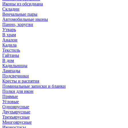
Иконы из обсидиана
Складни
Венчальные пары
Автомобильные иконы
Панно, хоругви
Утварь
В храм
Аналои
Кадила
Текстиль
Гайтаны
В дом
Кадильницы
Лампады
Подсвечники
Кресты и распятия
Поминальные записки и бланки
Полки для икон
Прямые
Угловые
Одноярусные
Двухъярусные
Трехъярусные
Многоярусные
Иконостасы