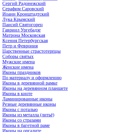
Сергий Радонежский
Серафим Саровский
Иоанн Кронштадтский
Лука Крымский
Паисий Святогорец
Гавриил Ургебадзе
Матрона Московская
Ксения Петербургская
Петр и Феврония
Царственные страстотерпцы
Соборы святых
Мужские имена
Женские имена
Иконы праздников
По материалу и оформлению
Иконы в деревянной рамке
Иконы на деревянном планшете
Иконы в киоте
Ламинированные иконы
Резные деревянные иконы
Иконы с поталью
Иконы из металла (литьё)
Иконы со стразами
Иконы в багетной раме
Иконы на оргалите