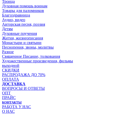
Троица
Духовная помощь воинам
Товары для паломников
Благоздравница
Аудио, видео
Авторская песня, поэзия
Детям
Духовные поучения
Жития, жизнеописания
Монастыри и святыни
Песнопения, звоны, молитвы
Разное
Священное Писание, толкования
Художественные произведения, фильмы
выходной
СКИДКИ
РАСПРОДАЖА ДО 70%
ОПЛАТА
ДОСТАВКА
ВОПРОСЫ И ОТВЕТЫ
ОПТ
ПРАЙС
КОНТАКТЫ
РАБОТА У НАС
О НАС