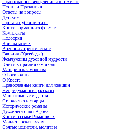
Православное вероучение и катехизис
Посты и Праздники
Ответы на вопросы
Детские
Проза и публицистика
Книги карманного формата
Комплекты
Подборки
В испытаниях
Военно-патриотические
Гавриил (Ургебадзе)
Жемчужины духовной мудрости
Книги к праздникам июля
Материнская молитва
О Богородице
О Кресте
Православные книги для женщин
Непридуманные рассказы
Многотомные издания
Старчество и старцы
Исторические романы
Духовный опыт Афона
Книги о семье Романовых
Монастырская кухня
Святые целители, молитвы