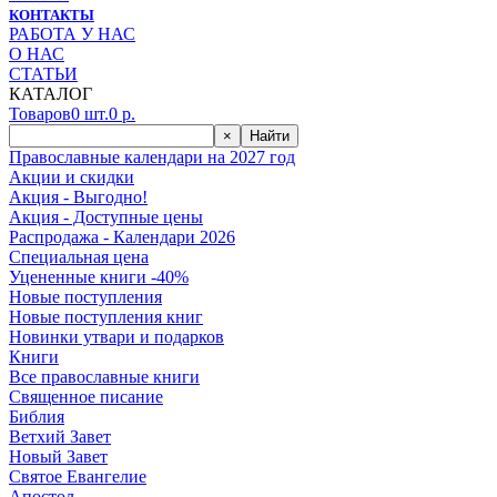
КОНТАКТЫ
РАБОТА У НАС
О НАС
СТАТЬИ
КАТАЛОГ
Товаров
0
шт.
0
р.
×
Найти
Православные календари на 2027 год
Акции и скидки
Акция - Выгодно!
Акция - Доступные цены
Распродажа - Календари 2026
Специальная цена
Уцененные книги -40%
Новые поступления
Новые поступления книг
Новинки утвари и подарков
Книги
Все православные книги
Священное писание
Библия
Ветхий Завет
Новый Завет
Святое Евангелие
Апостол