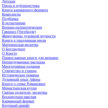
Детские
Проза и публицистика
Книги карманного формата
Комплекты
Подборки
В испытаниях
Военно-патриотические
Гавриил (Ургебадзе)
Жемчужины духовной мудрости
Книги к праздникам июля
Материнская молитва
О Богородице
О Кресте
Православные книги для женщин
Непридуманные рассказы
Многотомные издания
Старчество и старцы
Исторические романы
Духовный опыт Афона
Книги о семье Романовых
Монастырская кухня
Святые целители, молитвы
Воскресным школам
Карманный формат
Крупный шрифт