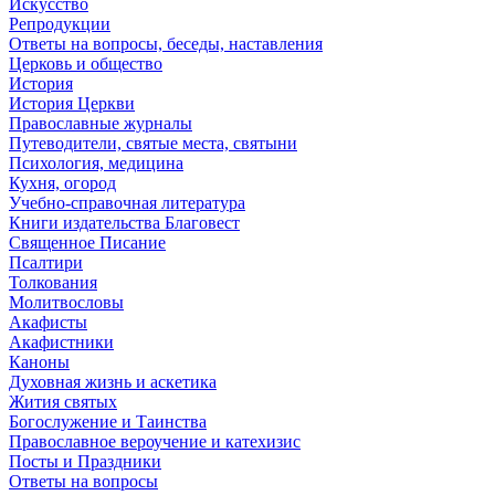
Искусство
Репродукции
Ответы на вопросы, беседы, наставления
Церковь и общество
История
История Церкви
Православные журналы
Путеводители, святые места, святыни
Психология, медицина
Кухня, огород
Учебно-справочная литература
Книги издательства Благовест
Священное Писание
Псалтири
Толкования
Молитвословы
Акафисты
Акафистники
Каноны
Духовная жизнь и аскетика
Жития святых
Богослужение и Таинства
Православное вероучение и катехизис
Посты и Праздники
Ответы на вопросы