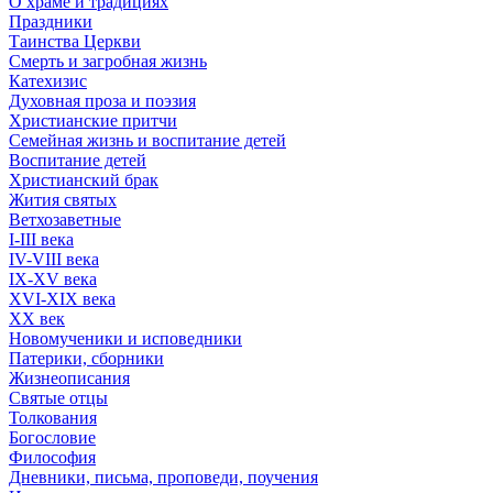
О храме и традициях
Праздники
Таинства Церкви
Смерть и загробная жизнь
Катехизис
Духовная проза и поэзия
Христианские притчи
Семейная жизнь и воспитание детей
Воспитание детей
Христианский брак
Жития святых
Ветхозаветные
I-III века
IV-VIII века
IX-XV века
XVI-XIX века
XX век
Новомученики и исповедники
Патерики, сборники
Жизнеописания
Святые отцы
Толкования
Богословие
Философия
Дневники, письма, проповеди, поучения