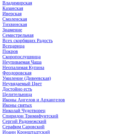
Владимирская
Казанская
Иверская
Смоленская
Тихвинская
Знамение
Семистрельная
Всех скорбящих Радость
Всецарица
Покров
Скоропослушница
Неупиваемая Чаша
Неопалимая Купина
Феодоровская
Умиление (Дивеевская)
Неувядаемый Цвет
Достойно есть
Целительница
Иконы Ангелов и Архангелов
Иконы святых
Николай Чудотворец
Спиридон Тримифунтский
Сергий Радонежский
Серафим Саровский
Иоанн Кронштадтский