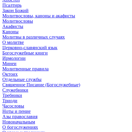
Псалтирь
Закон Божий
Молитвословы, каноны и акафисты
Молитвословы
Акафисты
Каноны
Молитвы в различных случаях
О молитве
Церковно-славянский язык
Богослужебные книги
Ирмологии
Минеи
Молитвенные правила
Октоих
Отдельные службы
Священное Писание (Богослужебные)
Служебники
Требники
Триоди
Часословы
Ноты и пение
Азы православия
Новоначальным
О богослужениях