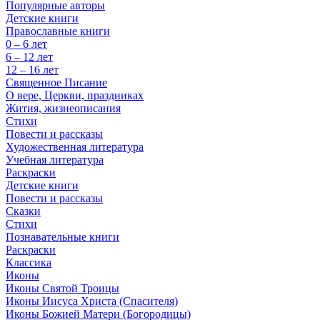
Популярные авторы
Детские книги
Православные книги
0 – 6 лет
6 – 12 лет
12 – 16 лет
Священное Писание
О вере, Церкви, праздниках
Жития, жизнеописания
Стихи
Повести и рассказы
Художественная литература
Учебная литература
Раскраски
Детские книги
Повести и рассказы
Сказки
Стихи
Познавательные книги
Раскраски
Классика
Иконы
Иконы Святой Троицы
Иконы Иисуса Христа (Спасителя)
Иконы Божией Матери (Богородицы)