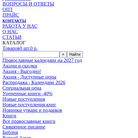
ВОПРОСЫ И ОТВЕТЫ
ОПТ
ПРАЙС
КОНТАКТЫ
РАБОТА У НАС
О НАС
СТАТЬИ
КАТАЛОГ
Товаров
0
шт.
0
р.
×
Найти
Православные календари на 2027 год
Акции и скидки
Акция - Выгодно!
Акция - Доступные цены
Распродажа - Календари 2026
Специальная цена
Уцененные книги -40%
Новые поступления
Новые поступления книг
Новинки утвари и подарков
Книги
Все православные книги
Священное писание
Библия
Ветхий Завет