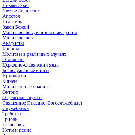
Новый Завет
Святое Евангелие
Апостол
Псалтирь
Закон Божий
Молитвословы, каноны и акафисты
Молитвословы
Акафисты
Каноны
Молитвы в различных случаях
О молитве
Церковно-славянский язык
Богослужебные книги
Ирмологии
Минеи
Молитвенные правила
Октоих
Отдельные службы
Священное Писание (Богослужебные)
Служебники
Требники
Триоди
Часословы
Ноты и пение