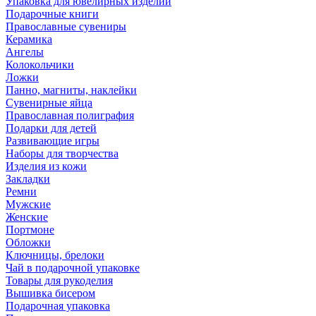
Упаковка для ювелирных изделий
Подарочные книги
Православные сувениры
Керамика
Ангелы
Колокольчики
Ложки
Панно, магниты, наклейки
Сувенирные яйца
Православная полиграфия
Подарки для детей
Развивающие игры
Наборы для творчества
Изделия из кожи
Закладки
Ремни
Мужские
Женские
Портмоне
Обложки
Ключницы, брелоки
Чай в подарочной упаковке
Товары для рукоделия
Вышивка бисером
Подарочная упаковка