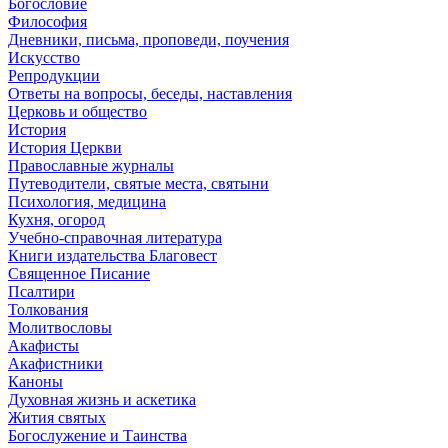
Богословие
Философия
Дневники, письма, проповеди, поучения
Искусство
Репродукции
Ответы на вопросы, беседы, наставления
Церковь и общество
История
История Церкви
Православные журналы
Путеводители, святые места, святыни
Психология, медицина
Кухня, огород
Учебно-справочная литература
Книги издательства Благовест
Священное Писание
Псалтири
Толкования
Молитвословы
Акафисты
Акафистники
Каноны
Духовная жизнь и аскетика
Жития святых
Богослужение и Таинства