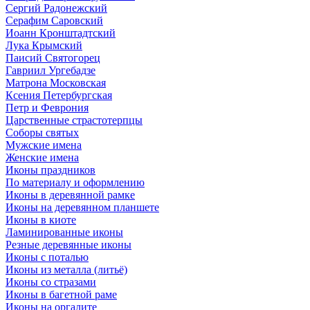
Сергий Радонежский
Серафим Саровский
Иоанн Кронштадтский
Лука Крымский
Паисий Святогорец
Гавриил Ургебадзе
Матрона Московская
Ксения Петербургская
Петр и Феврония
Царственные страстотерпцы
Соборы святых
Мужские имена
Женские имена
Иконы праздников
По материалу и оформлению
Иконы в деревянной рамке
Иконы на деревянном планшете
Иконы в киоте
Ламинированные иконы
Резные деревянные иконы
Иконы с поталью
Иконы из металла (литьё)
Иконы со стразами
Иконы в багетной раме
Иконы на оргалите