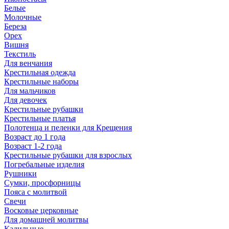
Белые
Молочные
Береза
Орех
Вишня
Текстиль
Для венчания
Крестильная одежда
Крестильные наборы
Для мальчиков
Для девочек
Крестильные рубашки
Крестильные платья
Полотенца и пеленки для Крещения
Возраст до 1 года
Возраст 1-2 года
Крестильные рубашки для взрослых
Погребальные изделия
Рушники
Сумки, просфорницы
Пояса с молитвой
Свечи
Восковые церковные
Для домашней молитвы
Кадильные