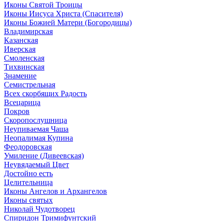
Иконы Святой Троицы
Иконы Иисуса Христа (Спасителя)
Иконы Божией Матери (Богородицы)
Владимирская
Казанская
Иверская
Смоленская
Тихвинская
Знамение
Семистрельная
Всех скорбящих Радость
Всецарица
Покров
Скоропослушница
Неупиваемая Чаша
Неопалимая Купина
Феодоровская
Умиление (Дивеевская)
Неувядаемый Цвет
Достойно есть
Целительница
Иконы Ангелов и Архангелов
Иконы святых
Николай Чудотворец
Спиридон Тримифунтский