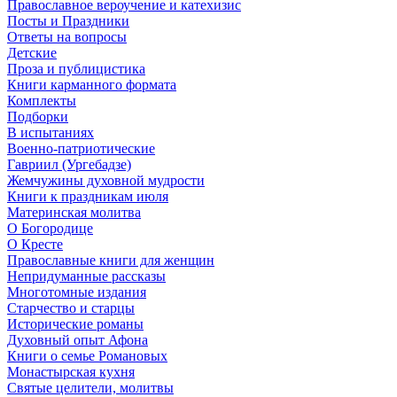
Православное вероучение и катехизис
Посты и Праздники
Ответы на вопросы
Детские
Проза и публицистика
Книги карманного формата
Комплекты
Подборки
В испытаниях
Военно-патриотические
Гавриил (Ургебадзе)
Жемчужины духовной мудрости
Книги к праздникам июля
Материнская молитва
О Богородице
О Кресте
Православные книги для женщин
Непридуманные рассказы
Многотомные издания
Старчество и старцы
Исторические романы
Духовный опыт Афона
Книги о семье Романовых
Монастырская кухня
Святые целители, молитвы