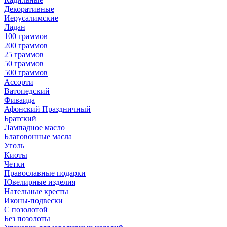
Декоративные
Иерусалимские
Ладан
100 граммов
200 граммов
25 граммов
50 граммов
500 граммов
Ассорти
Ватопедский
Фиваида
Афонский Праздничный
Братский
Лампадное масло
Благовонные масла
Уголь
Киоты
Четки
Православные подарки
Ювелирные изделия
Нательные кресты
Иконы-подвески
С позолотой
Без позолоты