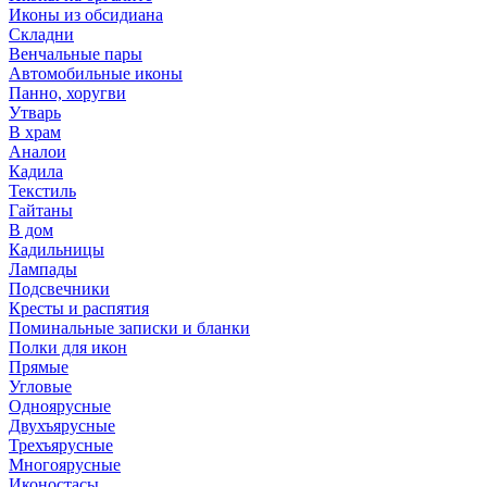
Иконы из обсидиана
Складни
Венчальные пары
Автомобильные иконы
Панно, хоругви
Утварь
В храм
Аналои
Кадила
Текстиль
Гайтаны
В дом
Кадильницы
Лампады
Подсвечники
Кресты и распятия
Поминальные записки и бланки
Полки для икон
Прямые
Угловые
Одноярусные
Двухъярусные
Трехъярусные
Многоярусные
Иконостасы