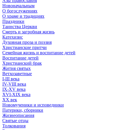
Азы православия
Новоначальным
О богослужениях
О храме и традициях
Праздники
Таинства Церкви
Смерть и загробная жизнь
Катехизис
Духовная проза и поэзия
Христианские притчи
Семейная жизнь и воспитание детей
Воспитание детей
Христианский брак
Жития святых
Ветхозаветные
I-III века
IV-VIII века
IX-XV века
XVI-XIX века
XX век
Новомученики и исповедники
Патерики, сборники
Жизнеописания
Святые отцы
Толкования