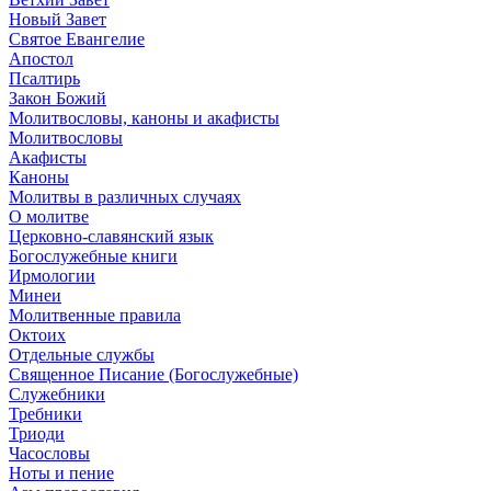
Новый Завет
Святое Евангелие
Апостол
Псалтирь
Закон Божий
Молитвословы, каноны и акафисты
Молитвословы
Акафисты
Каноны
Молитвы в различных случаях
О молитве
Церковно-славянский язык
Богослужебные книги
Ирмологии
Минеи
Молитвенные правила
Октоих
Отдельные службы
Священное Писание (Богослужебные)
Служебники
Требники
Триоди
Часословы
Ноты и пение