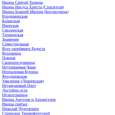
Иконы Святой Троицы
Иконы Иисуса Христа (Спасителя)
Иконы Божией Матери (Богородицы)
Владимирская
Казанская
Иверская
Смоленская
Тихвинская
Знамение
Семистрельная
Всех скорбящих Радость
Всецарица
Покров
Скоропослушница
Неупиваемая Чаша
Неопалимая Купина
Феодоровская
Умиление (Дивеевская)
Неувядаемый Цвет
Достойно есть
Целительница
Иконы Ангелов и Архангелов
Иконы святых
Николай Чудотворец
Спиридон Тримифунтский