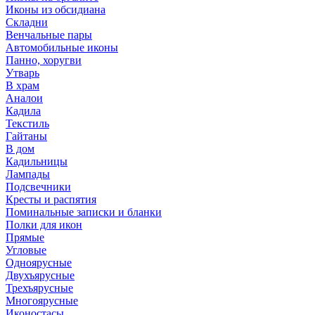
Иконы из обсидиана
Складни
Венчальные пары
Автомобильные иконы
Панно, хоругви
Утварь
В храм
Аналои
Кадила
Текстиль
Гайтаны
В дом
Кадильницы
Лампады
Подсвечники
Кресты и распятия
Поминальные записки и бланки
Полки для икон
Прямые
Угловые
Одноярусные
Двухъярусные
Трехъярусные
Многоярусные
Иконостасы