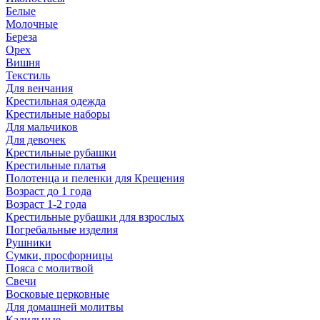
Белые
Молочные
Береза
Орех
Вишня
Текстиль
Для венчания
Крестильная одежда
Крестильные наборы
Для мальчиков
Для девочек
Крестильные рубашки
Крестильные платья
Полотенца и пеленки для Крещения
Возраст до 1 года
Возраст 1-2 года
Крестильные рубашки для взрослых
Погребальные изделия
Рушники
Сумки, просфорницы
Пояса с молитвой
Свечи
Восковые церковные
Для домашней молитвы
Кадильные