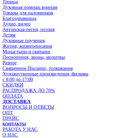
Троица
Духовная помощь воинам
Товары для паломников
Благоздравница
Аудио, видео
Авторская песня, поэзия
Детям
Духовные поучения
Жития, жизнеописания
Монастыри и святыни
Песнопения, звоны, молитвы
Разное
Священное Писание, толкования
Художественные произведения, фильмы
с 8:00 до 17:00
СКИДКИ
РАСПРОДАЖА ДО 70%
ОПЛАТА
ДОСТАВКА
ВОПРОСЫ И ОТВЕТЫ
ОПТ
ПРАЙС
КОНТАКТЫ
РАБОТА У НАС
О НАС