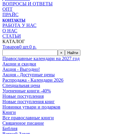
ВОПРОСЫ И ОТВЕТЫ
ОПТ
ПРАЙС
КОНТАКТЫ
РАБОТА У НАС
О НАС
СТАТЬИ
КАТАЛОГ
Товаров
0
шт.
0
р.
×
Найти
Православные календари на 2027 год
Акции и скидки
Акция - Выгодно!
Акция - Доступные цены
Распродажа - Календари 2026
Специальная цена
Уцененные книги -40%
Новые поступления
Новые поступления книг
Новинки утвари и подарков
Книги
Все православные книги
Священное писание
Библия
Ветхий Завет