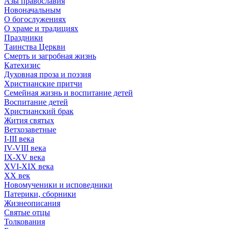
Азы православия
Новоначальным
О богослужениях
О храме и традициях
Праздники
Таинства Церкви
Смерть и загробная жизнь
Катехизис
Духовная проза и поэзия
Христианские притчи
Семейная жизнь и воспитание детей
Воспитание детей
Христианский брак
Жития святых
Ветхозаветные
I-III века
IV-VIII века
IX-XV века
XVI-XIX века
XX век
Новомученики и исповедники
Патерики, сборники
Жизнеописания
Святые отцы
Толкования