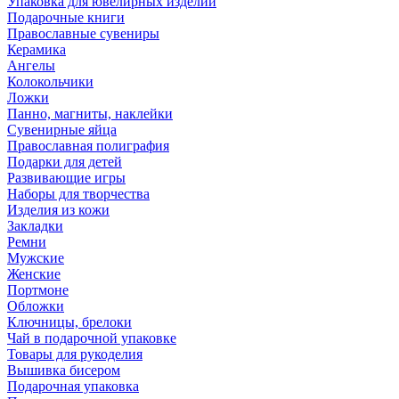
Упаковка для ювелирных изделий
Подарочные книги
Православные сувениры
Керамика
Ангелы
Колокольчики
Ложки
Панно, магниты, наклейки
Сувенирные яйца
Православная полиграфия
Подарки для детей
Развивающие игры
Наборы для творчества
Изделия из кожи
Закладки
Ремни
Мужские
Женские
Портмоне
Обложки
Ключницы, брелоки
Чай в подарочной упаковке
Товары для рукоделия
Вышивка бисером
Подарочная упаковка