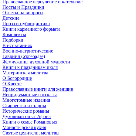
Православное вероучение и катехизис
Посты и Праздники
Ответы на вопросы
Детские
Проза и публицистика
Книги карманного формата
Комплекты
Подборки
В испытаниях
Военно-патриотические
Гавриил (Ургебадзе)
Жемчужины духовной мудрости
Книги к праздникам июля
Материнская молитва
О Богородице
О Кресте
Православные книги для женщин
Непридуманные рассказы
Многотомные издания
Старчество и старцы
Исторические романы
Духовный опыт Афона
Книги о семье Романовых
Монастырская кухня
Святые целители, молитвы