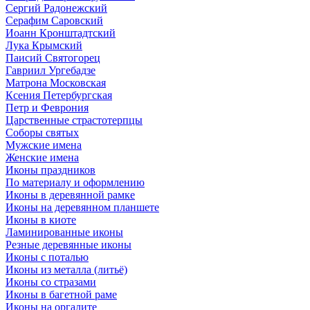
Сергий Радонежский
Серафим Саровский
Иоанн Кронштадтский
Лука Крымский
Паисий Святогорец
Гавриил Ургебадзе
Матрона Московская
Ксения Петербургская
Петр и Феврония
Царственные страстотерпцы
Соборы святых
Мужские имена
Женские имена
Иконы праздников
По материалу и оформлению
Иконы в деревянной рамке
Иконы на деревянном планшете
Иконы в киоте
Ламинированные иконы
Резные деревянные иконы
Иконы с поталью
Иконы из металла (литьё)
Иконы со стразами
Иконы в багетной раме
Иконы на оргалите