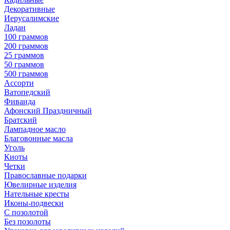
Декоративные
Иерусалимские
Ладан
100 граммов
200 граммов
25 граммов
50 граммов
500 граммов
Ассорти
Ватопедский
Фиваида
Афонский Праздничный
Братский
Лампадное масло
Благовонные масла
Уголь
Киоты
Четки
Православные подарки
Ювелирные изделия
Нательные кресты
Иконы-подвески
С позолотой
Без позолоты