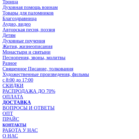
Троица
Духовная помощь воинам
Товары для паломников
Благоздравница
Аудио, видео
Авторская песня, поэзия
Детям
Духовные поучения
Жития, жизнеописания
Монастыри и святыни
Песнопения, звоны, молитвы
Разное
Священное Писание, толкования
Художественные произведения, фильмы
с 8:00 до 17:00
СКИДКИ
РАСПРОДАЖА ДО 70%
ОПЛАТА
ДОСТАВКА
ВОПРОСЫ И ОТВЕТЫ
ОПТ
ПРАЙС
КОНТАКТЫ
РАБОТА У НАС
О НАС