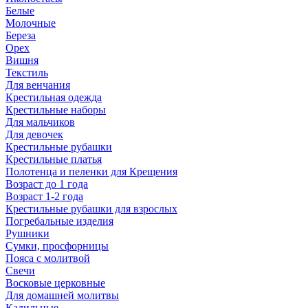
Белые
Молочные
Береза
Орех
Вишня
Текстиль
Для венчания
Крестильная одежда
Крестильные наборы
Для мальчиков
Для девочек
Крестильные рубашки
Крестильные платья
Полотенца и пеленки для Крещения
Возраст до 1 года
Возраст 1-2 года
Крестильные рубашки для взрослых
Погребальные изделия
Рушники
Сумки, просфорницы
Пояса с молитвой
Свечи
Восковые церковные
Для домашней молитвы
Кадильные