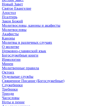
Новый Завет
Святое Евангелие
Апостол
Псалтирь
Закон Божий
Молитвословы, каноны и акафисты
Молитвословы
Акафисты
Каноны
Молитвы в различных случаях
О молитве
Церковно-славянский язык
Богослужебные книги
Ирмологии
Минеи
Молитвенные правила
Октоих
Отдельные службы
Священное Писание (Богослужебные)
Служебники
Требники
Триоди
Часословы
Ноты и пение