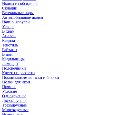
Иконы из обсидиана
Складни
Венчальные пары
Автомобильные иконы
Панно, хоругви
Утварь
В храм
Аналои
Кадила
Текстиль
Гайтаны
В дом
Кадильницы
Лампады
Подсвечники
Кресты и распятия
Поминальные записки и бланки
Полки для икон
Прямые
Угловые
Одноярусные
Двухъярусные
Трехъярусные
Многоярусные
Иконостасы