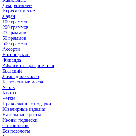
Декоративные
Иерусалимские
Ладан
100 граммов
200 граммов
25 граммов
50 граммов
500 граммов
Ассорти
Ватопедский
Фиваида
Афонский Праздничный
Братский
Лампадное масло
Благовонные масла
Уголь
Киоты
Четки
Православные подарки
Ювелирные изделия
Нательные кресты
Иконы-подвески
С позолотой
Без позолоты