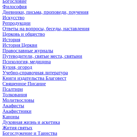
Богословие
Философия
Дневники, письма, проповеди, поучения
Искусство
Репродукции
Ответы на вопросы, беседы, наставления
Церковь и общество
История
История Церкви
Православные журналы
Путеводители, святые места, святыни
Психология, медицина
Кухня, огород
Учебно-справочная литература
Книги издательства Благовест
Священное Писание
Псалтири
Толкования
Молитвословы
Акафисты
Акафистники
Каноны
Духовная жизнь и аскетика
Жития святых
Богослужение и Таинства