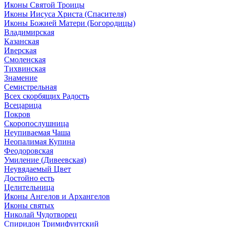
Иконы Святой Троицы
Иконы Иисуса Христа (Спасителя)
Иконы Божией Матери (Богородицы)
Владимирская
Казанская
Иверская
Смоленская
Тихвинская
Знамение
Семистрельная
Всех скорбящих Радость
Всецарица
Покров
Скоропослушница
Неупиваемая Чаша
Неопалимая Купина
Феодоровская
Умиление (Дивеевская)
Неувядаемый Цвет
Достойно есть
Целительница
Иконы Ангелов и Архангелов
Иконы святых
Николай Чудотворец
Спиридон Тримифунтский