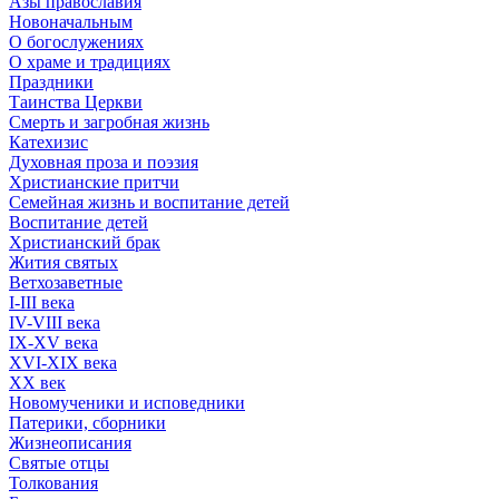
Азы православия
Новоначальным
О богослужениях
О храме и традициях
Праздники
Таинства Церкви
Смерть и загробная жизнь
Катехизис
Духовная проза и поэзия
Христианские притчи
Семейная жизнь и воспитание детей
Воспитание детей
Христианский брак
Жития святых
Ветхозаветные
I-III века
IV-VIII века
IX-XV века
XVI-XIX века
XX век
Новомученики и исповедники
Патерики, сборники
Жизнеописания
Святые отцы
Толкования