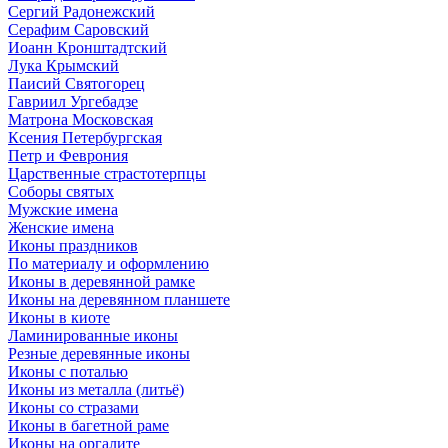
Сергий Радонежский
Серафим Саровский
Иоанн Кронштадтский
Лука Крымский
Паисий Святогорец
Гавриил Ургебадзе
Матрона Московская
Ксения Петербургская
Петр и Феврония
Царственные страстотерпцы
Соборы святых
Мужские имена
Женские имена
Иконы праздников
По материалу и оформлению
Иконы в деревянной рамке
Иконы на деревянном планшете
Иконы в киоте
Ламинированные иконы
Резные деревянные иконы
Иконы с поталью
Иконы из металла (литьё)
Иконы со стразами
Иконы в багетной раме
Иконы на оргалите