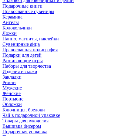
Упаковка для ювелирных изделий
Подарочные книги
Православные сувениры
Керамика
Ангелы
Колокольчики
Ложки
Панно, магниты, наклейки
Сувенирные яйца
Православная полиграфия
Подарки для детей
Развивающие игры
Наборы для творчества
Изделия из кожи
Закладки
Ремни
Мужские
Женские
Портмоне
Обложки
Ключницы, брелоки
Чай в подарочной упаковке
Товары для рукоделия
Вышивка бисером
Подарочная упаковка