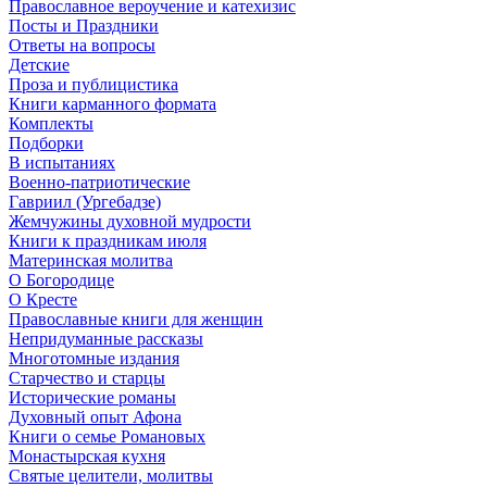
Православное вероучение и катехизис
Посты и Праздники
Ответы на вопросы
Детские
Проза и публицистика
Книги карманного формата
Комплекты
Подборки
В испытаниях
Военно-патриотические
Гавриил (Ургебадзе)
Жемчужины духовной мудрости
Книги к праздникам июля
Материнская молитва
О Богородице
О Кресте
Православные книги для женщин
Непридуманные рассказы
Многотомные издания
Старчество и старцы
Исторические романы
Духовный опыт Афона
Книги о семье Романовых
Монастырская кухня
Святые целители, молитвы