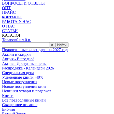
ВОПРОСЫ И ОТВЕТЫ
ОПТ
ПРАЙС
КОНТАКТЫ
РАБОТА У НАС
О НАС
СТАТЬИ
КАТАЛОГ
Товаров
0
шт.
0
р.
×
Найти
Православные календари на 2027 год
Акции и скидки
Акция - Выгодно!
Акция - Доступные цены
Распродажа - Календари 2026
Специальная цена
Уцененные книги -40%
Новые поступления
Новые поступления книг
Новинки утвари и подарков
Книги
Все православные книги
Священное писание
Библия
Ветхий Завет