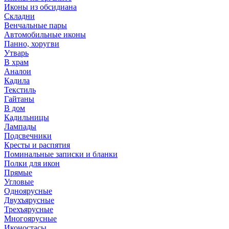
Иконы из обсидиана
Складни
Венчальные пары
Автомобильные иконы
Панно, хоругви
Утварь
В храм
Аналои
Кадила
Текстиль
Гайтаны
В дом
Кадильницы
Лампады
Подсвечники
Кресты и распятия
Поминальные записки и бланки
Полки для икон
Прямые
Угловые
Одноярусные
Двухъярусные
Трехъярусные
Многоярусные
Иконостасы