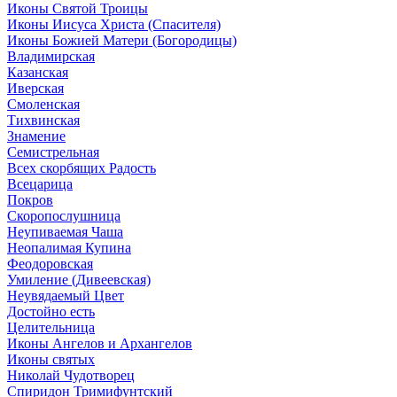
Иконы Святой Троицы
Иконы Иисуса Христа (Спасителя)
Иконы Божией Матери (Богородицы)
Владимирская
Казанская
Иверская
Смоленская
Тихвинская
Знамение
Семистрельная
Всех скорбящих Радость
Всецарица
Покров
Скоропослушница
Неупиваемая Чаша
Неопалимая Купина
Феодоровская
Умиление (Дивеевская)
Неувядаемый Цвет
Достойно есть
Целительница
Иконы Ангелов и Архангелов
Иконы святых
Николай Чудотворец
Спиридон Тримифунтский