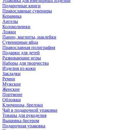
Упаковка для ювелирных изделий
Подарочные книги
Православные сувениры
Керамика
Ангелы
Колокольчики
Ложки
Панно, магниты, наклейки
Сувенирные яйца
Православная полиграфия
Подарки для детей
Развивающие игры
Наборы для творчества
Изделия из кожи
Закладки
Ремни
Мужские
Женские
Портмоне
Обложки
Ключницы, брелоки
Чай в подарочной упаковке
Товары для рукоделия
Вышивка бисером
Подарочная упаковка