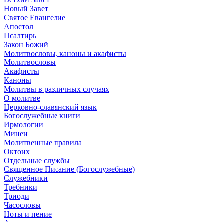
Новый Завет
Святое Евангелие
Апостол
Псалтирь
Закон Божий
Молитвословы, каноны и акафисты
Молитвословы
Акафисты
Каноны
Молитвы в различных случаях
О молитве
Церковно-славянский язык
Богослужебные книги
Ирмологии
Минеи
Молитвенные правила
Октоих
Отдельные службы
Священное Писание (Богослужебные)
Служебники
Требники
Триоди
Часословы
Ноты и пение