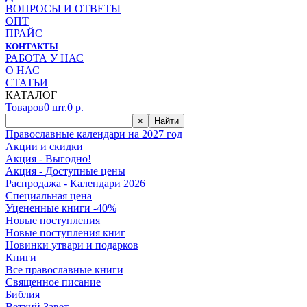
ВОПРОСЫ И ОТВЕТЫ
ОПТ
ПРАЙС
КОНТАКТЫ
РАБОТА У НАС
О НАС
СТАТЬИ
КАТАЛОГ
Товаров
0
шт.
0
р.
×
Найти
Православные календари на 2027 год
Акции и скидки
Акция - Выгодно!
Акция - Доступные цены
Распродажа - Календари 2026
Специальная цена
Уцененные книги -40%
Новые поступления
Новые поступления книг
Новинки утвари и подарков
Книги
Все православные книги
Священное писание
Библия
Ветхий Завет