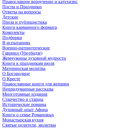
Православное вероучение и катехизис
Посты и Праздники
Ответы на вопросы
Детские
Проза и публицистика
Книги карманного формата
Комплекты
Подборки
В испытаниях
Военно-патриотические
Гавриил (Ургебадзе)
Жемчужины духовной мудрости
Книги к праздникам июля
Материнская молитва
О Богородице
О Кресте
Православные книги для женщин
Непридуманные рассказы
Многотомные издания
Старчество и старцы
Исторические романы
Духовный опыт Афона
Книги о семье Романовых
Монастырская кухня
Святые целители, молитвы