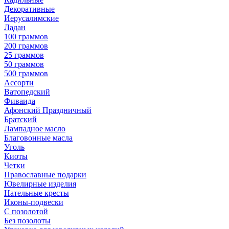
Декоративные
Иерусалимские
Ладан
100 граммов
200 граммов
25 граммов
50 граммов
500 граммов
Ассорти
Ватопедский
Фиваида
Афонский Праздничный
Братский
Лампадное масло
Благовонные масла
Уголь
Киоты
Четки
Православные подарки
Ювелирные изделия
Нательные кресты
Иконы-подвески
С позолотой
Без позолоты