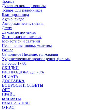
Троица
Духовная помощь воинам
Товары для паломников
Благоздравница
Аудио, видео
Авторская песня, поэзия
Детям
Духовные поучения
Жития, жизнеописания
Монастыри и святыни
Песнопения, звоны, молитвы
Разное
Священное Писание, толкования
Художественные произведения, фильмы
с 8:00 до 17:00
СКИДКИ
РАСПРОДАЖА ДО 70%
ОПЛАТА
ДОСТАВКА
ВОПРОСЫ И ОТВЕТЫ
ОПТ
ПРАЙС
КОНТАКТЫ
РАБОТА У НАС
О НАС