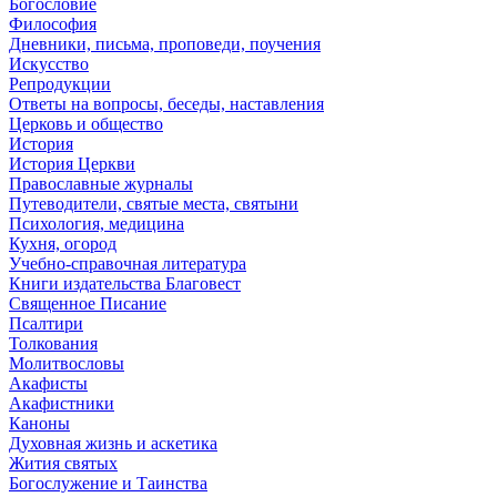
Богословие
Философия
Дневники, письма, проповеди, поучения
Искусство
Репродукции
Ответы на вопросы, беседы, наставления
Церковь и общество
История
История Церкви
Православные журналы
Путеводители, святые места, святыни
Психология, медицина
Кухня, огород
Учебно-справочная литература
Книги издательства Благовест
Священное Писание
Псалтири
Толкования
Молитвословы
Акафисты
Акафистники
Каноны
Духовная жизнь и аскетика
Жития святых
Богослужение и Таинства