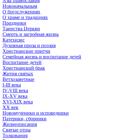
Азы православия
Новоначальным
О богослужениях
О храме и традициях
Праздники
Таинства Церкви
Смерть и загробная жизнь
Катехизис
Духовная проза и поэзия
Христианские притчи
Семейная жизнь и воспитание детей
Воспитание детей
Христианский брак
Жития святых
Ветхозаветные
I-III века
IV-VIII века
IX-XV века
XVI-XIX века
XX век
Новомученики и исповедники
Патерики, сборники
Жизнеописания
Святые отцы
Толкования