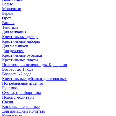
Белые
Молочные
Береза
Орех
Вишня
Текстиль
Для венчания
Крестильная одежда
Крестильные наборы
Для мальчиков
Для девочек
Крестильные рубашки
Крестильные платья
Полотенца и пеленки для Крещения
Возраст до 1 года
Возраст 1-2 года
Крестильные рубашки для взрослых
Погребальные изделия
Рушники
Сумки, просфорницы
Пояса с молитвой
Свечи
Восковые церковные
Для домашней молитвы
Кадильные