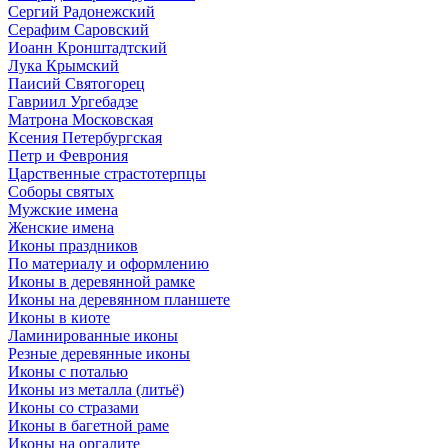
Сергий Радонежский
Серафим Саровский
Иоанн Кронштадтский
Лука Крымский
Паисий Святогорец
Гавриил Ургебадзе
Матрона Московская
Ксения Петербургская
Петр и Феврония
Царственные страстотерпцы
Соборы святых
Мужские имена
Женские имена
Иконы праздников
По материалу и оформлению
Иконы в деревянной рамке
Иконы на деревянном планшете
Иконы в киоте
Ламинированные иконы
Резные деревянные иконы
Иконы с поталью
Иконы из металла (литьё)
Иконы со стразами
Иконы в багетной раме
Иконы на оргалите