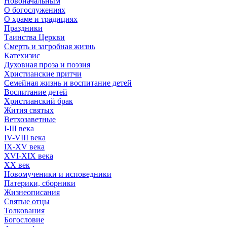
Новоначальным
О богослужениях
О храме и традициях
Праздники
Таинства Церкви
Смерть и загробная жизнь
Катехизис
Духовная проза и поэзия
Христианские притчи
Семейная жизнь и воспитание детей
Воспитание детей
Христианский брак
Жития святых
Ветхозаветные
I-III века
IV-VIII века
IX-XV века
XVI-XIX века
XX век
Новомученики и исповедники
Патерики, сборники
Жизнеописания
Святые отцы
Толкования
Богословие