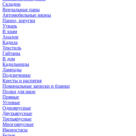
Складни
Венчальные пары
Автомобильные иконы
Панно, хоругви
Утварь
В храм
Аналои
Кадила
Текстиль
Гайтаны
В дом
Кадильницы
Лампады
Подсвечники
Кресты и распятия
Поминальные записки и бланки
Полки для икон
Прямые
Угловые
Одноярусные
Двухъярусные
Трехъярусные
Многоярусные
Иконостасы
Белые