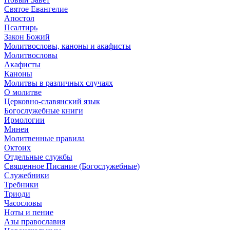
Святое Евангелие
Апостол
Псалтирь
Закон Божий
Молитвословы, каноны и акафисты
Молитвословы
Акафисты
Каноны
Молитвы в различных случаях
О молитве
Церковно-славянский язык
Богослужебные книги
Ирмологии
Минеи
Молитвенные правила
Октоих
Отдельные службы
Священное Писание (Богослужебные)
Служебники
Требники
Триоди
Часословы
Ноты и пение
Азы православия