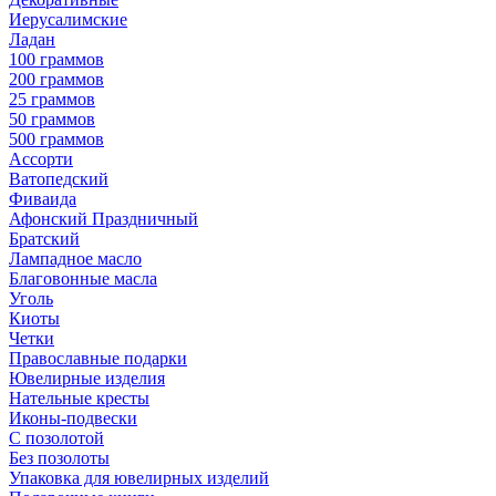
Иерусалимские
Ладан
100 граммов
200 граммов
25 граммов
50 граммов
500 граммов
Ассорти
Ватопедский
Фиваида
Афонский Праздничный
Братский
Лампадное масло
Благовонные масла
Уголь
Киоты
Четки
Православные подарки
Ювелирные изделия
Нательные кресты
Иконы-подвески
С позолотой
Без позолоты
Упаковка для ювелирных изделий