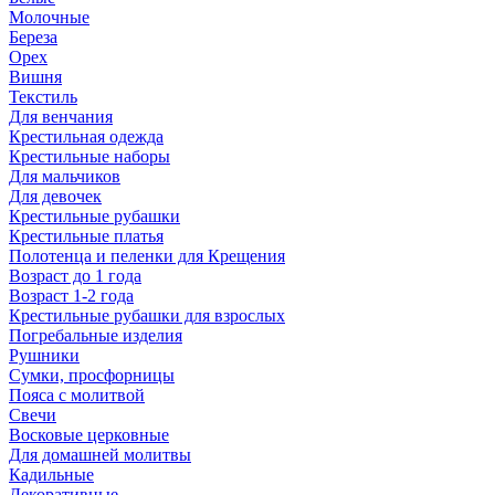
Молочные
Береза
Орех
Вишня
Текстиль
Для венчания
Крестильная одежда
Крестильные наборы
Для мальчиков
Для девочек
Крестильные рубашки
Крестильные платья
Полотенца и пеленки для Крещения
Возраст до 1 года
Возраст 1-2 года
Крестильные рубашки для взрослых
Погребальные изделия
Рушники
Сумки, просфорницы
Пояса с молитвой
Свечи
Восковые церковные
Для домашней молитвы
Кадильные
Декоративные