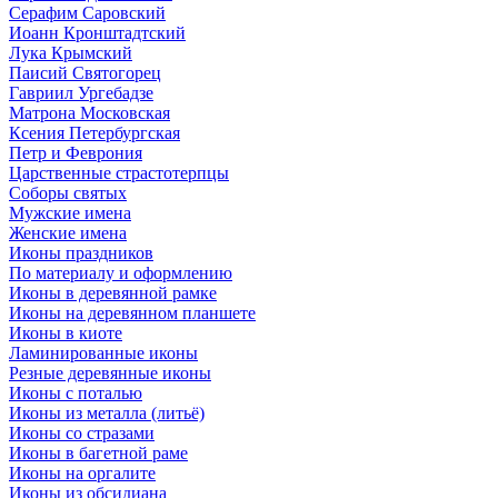
Серафим Саровский
Иоанн Кронштадтский
Лука Крымский
Паисий Святогорец
Гавриил Ургебадзе
Матрона Московская
Ксения Петербургская
Петр и Феврония
Царственные страстотерпцы
Соборы святых
Мужские имена
Женские имена
Иконы праздников
По материалу и оформлению
Иконы в деревянной рамке
Иконы на деревянном планшете
Иконы в киоте
Ламинированные иконы
Резные деревянные иконы
Иконы с поталью
Иконы из металла (литьё)
Иконы со стразами
Иконы в багетной раме
Иконы на оргалите
Иконы из обсидиана