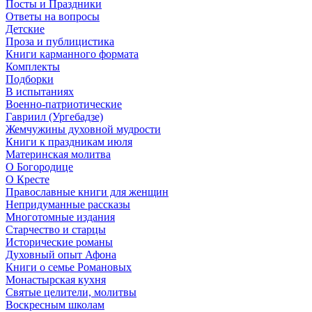
Посты и Праздники
Ответы на вопросы
Детские
Проза и публицистика
Книги карманного формата
Комплекты
Подборки
В испытаниях
Военно-патриотические
Гавриил (Ургебадзе)
Жемчужины духовной мудрости
Книги к праздникам июля
Материнская молитва
О Богородице
О Кресте
Православные книги для женщин
Непридуманные рассказы
Многотомные издания
Старчество и старцы
Исторические романы
Духовный опыт Афона
Книги о семье Романовых
Монастырская кухня
Святые целители, молитвы
Воскресным школам