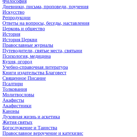
Философия
Дневники, письма, проповеди, поучения
Искусство
Репродукции
Ответы на вопросы, беседы, наставления
Церковь и общество
История
История Церкви
Православные журналы
Путеводители, святые места, святыни
Психология, медицина
Кухня, огород
Учебно-справочная литература
Книги издательства Благовест
Священное Писание
Псалтири
Толкования
Молитвословы
Акафисты
Акафистники
Каноны
Духовная жизнь и аскетика
Жития святых
Богослужение и Таинства
Православное вероучение и катехизис