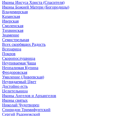
Иконы Иисуса Христа (Спасителя)
Иконы Божией Матери (Богородицы)
Владимирская
Казанская
Иверская
Смоленская
Тихвинская
Знамение
Семистрельная
Всех скорбящих Радость
Всецарица
Покров
Скоропослушница
Неупиваемая Чаша
Неопалимая Купина
Феодоровская
Умиление (Дивеевская)
Неувядаемый Цвет
Достойно есть
Целительница
Иконы Ангелов и Архангелов
Иконы святых
Николай Чудотворец
Спиридон Тримифунтский
Сергий Радонежский