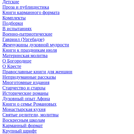
Детские
Проза и публицистика
Книги карманного формата
Комплекты
Подборки
В испытаниях
Военно-патриотические
Гавриил (Ургебадзе)
Жемчужины духовной мудрости
Книги к праздникам июля
Материнская молитва
О Богородице
О Кресте
Православные книги для женщин
Непридуманные рассказы
Многотомные издания
Старчество и старцы
Исторические романы
Духовный опыт Афона
Книги о семье Романовых
Монастырская кухня
Святые целители, молитвы
Воскресным школам
Карманный формат
Крупный шрифт