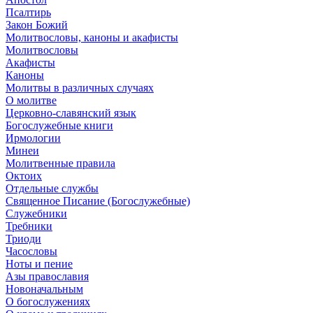
Псалтирь
Закон Божий
Молитвословы, каноны и акафисты
Молитвословы
Акафисты
Каноны
Молитвы в различных случаях
О молитве
Церковно-славянский язык
Богослужебные книги
Ирмологии
Минеи
Молитвенные правила
Октоих
Отдельные службы
Священное Писание (Богослужебные)
Служебники
Требники
Триоди
Часословы
Ноты и пение
Азы православия
Новоначальным
О богослужениях