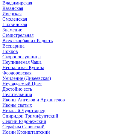
Владимирская
Казанская
Иверская
Смоленская
Тихвинская
Знамение
Семистрельная
Всех скорбящих Радость
Всецарица
Покров
Скоропослушница
Неупиваемая Чаша
Неопалимая Купина
Феодоровская
Умиление (Дивеевская)
Неувядаемый Цвет
Достойно есть
Целительница
Иконы Ангелов и Архангелов
Иконы святых
Николай Чудотворец
Спиридон Тримифунтский
Сергий Радонежский
Серафим Саровский
Иоанн Кронштадтский