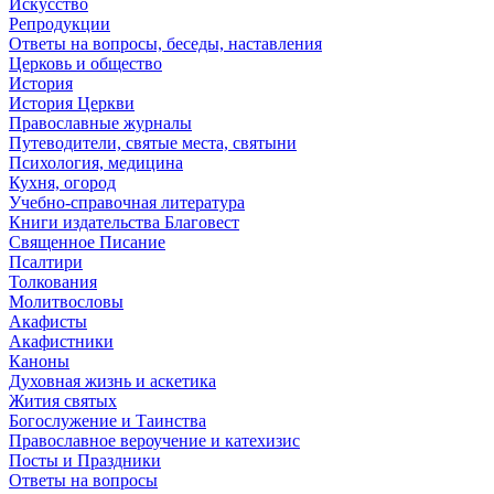
Искусство
Репродукции
Ответы на вопросы, беседы, наставления
Церковь и общество
История
История Церкви
Православные журналы
Путеводители, святые места, святыни
Психология, медицина
Кухня, огород
Учебно-справочная литература
Книги издательства Благовест
Священное Писание
Псалтири
Толкования
Молитвословы
Акафисты
Акафистники
Каноны
Духовная жизнь и аскетика
Жития святых
Богослужение и Таинства
Православное вероучение и катехизис
Посты и Праздники
Ответы на вопросы