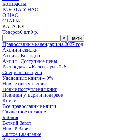
КОНТАКТЫ
РАБОТА У НАС
О НАС
СТАТЬИ
КАТАЛОГ
Товаров
0
шт.
0
р.
×
Найти
Православные календари на 2027 год
Акции и скидки
Акция - Выгодно!
Акция - Доступные цены
Распродажа - Календари 2026
Специальная цена
Уцененные книги -40%
Новые поступления
Новые поступления книг
Новинки утвари и подарков
Книги
Все православные книги
Священное писание
Библия
Ветхий Завет
Новый Завет
Святое Евангелие
Апостол