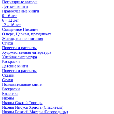
Популярные авторы
Детские книги
Православные книги
0 – 6 лет
6 – 12 лет
12 – 16 лет
Священное Писание
О вере, Церкви, праздниках
Жития, жизнеописания
Стихи
Повести и рассказы
Художественная литература
Учебная литература
Раскраски
Детские книги
Повести и рассказы
Сказки
Стихи
Познавательные книги
Раскраски
Классика
Иконы
Иконы Святой Троицы
Иконы Иисуса Христа (Спасителя)
Иконы Божией Матери (Богородицы)