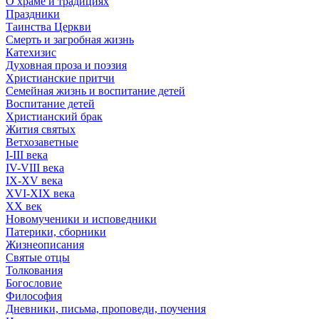
О храме и традициях
Праздники
Таинства Церкви
Смерть и загробная жизнь
Катехизис
Духовная проза и поэзия
Христианские притчи
Семейная жизнь и воспитание детей
Воспитание детей
Христианский брак
Жития святых
Ветхозаветные
I-III века
IV-VIII века
IX-XV века
XVI-XIX века
XX век
Новомученики и исповедники
Патерики, сборники
Жизнеописания
Святые отцы
Толкования
Богословие
Философия
Дневники, письма, проповеди, поучения