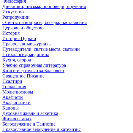
Философия
Дневники, письма, проповеди, поучения
Искусство
Репродукции
Ответы на вопросы, беседы, наставления
Церковь и общество
История
История Церкви
Православные журналы
Путеводители, святые места, святыни
Психология, медицина
Кухня, огород
Учебно-справочная литература
Книги издательства Благовест
Священное Писание
Псалтири
Толкования
Молитвословы
Акафисты
Акафистники
Каноны
Духовная жизнь и аскетика
Жития святых
Богослужение и Таинства
Православное вероучение и катехизис