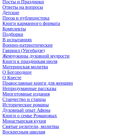
Посты и Праздники
Ответы на вопросы
Детские
Проза и публицистика
Книги карманного формата
Комплекты
Подборки
В испытаниях
Военно-патриотические
Гавриил (Ургебадзе)
Жемчужины духовной мудрости
Книги к праздникам июля
Материнская молитва
О Богородице
О Кресте
Православные книги для женщин
Непридуманные рассказы
Многотомные издания
Старчество и старцы
Исторические романы
Духовный опыт Афона
Книги о семье Романовых
Монастырская кухня
Святые целители, молитвы
Воскресным школам