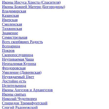
Иконы Иисуса Христа (Спасителя)
Иконы Божией Матери (Богородицы)
Владимирская
Казанская
Иверская
Смоленская
Тихвинская
Знамение
Семистрельная
Всех скорбящих Радость
Всецарица
Покров
Скоропослушница
Неупиваемая Чаша
Неопалимая Купина
Феодоровская
Умиление (Дивеевская)
Неувядаемый Цвет
Достойно есть
Целительница
Иконы Ангелов и Архангелов
Иконы святых
Николай Чудотворец
Спиридон Тримифунтский
Сергий Радонежский