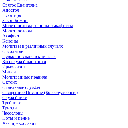
Святое Евангелие
Апостол
Псалтирь
Закон Божий
Молитвословы, каноны и акафисты
Молитвословы
Акафисты
Каноны
Молитвы в различных случаях
О молитве
Церковно-славянский язык
Богослужебные книги
Ирмологии
Минеи
Молитвенные правила
Октоих
Отдельные службы
Священное Писание (Богослужебные)
Служебники
Требники
Триоди
Часословы
Ноты и пение
Азы православия