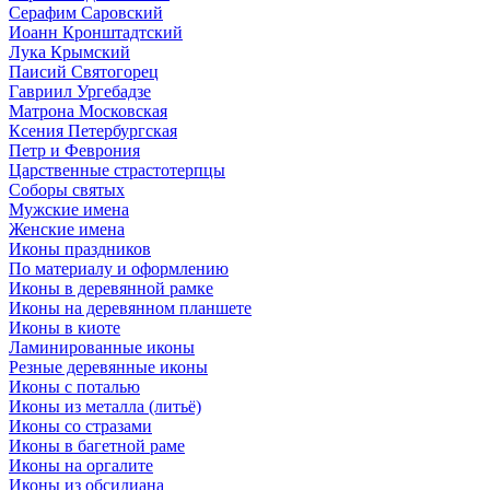
Серафим Саровский
Иоанн Кронштадтский
Лука Крымский
Паисий Святогорец
Гавриил Ургебадзе
Матрона Московская
Ксения Петербургская
Петр и Феврония
Царственные страстотерпцы
Соборы святых
Мужские имена
Женские имена
Иконы праздников
По материалу и оформлению
Иконы в деревянной рамке
Иконы на деревянном планшете
Иконы в киоте
Ламинированные иконы
Резные деревянные иконы
Иконы с поталью
Иконы из металла (литьё)
Иконы со стразами
Иконы в багетной раме
Иконы на оргалите
Иконы из обсидиана