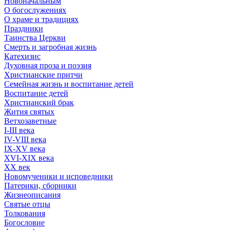
Новоначальным
О богослужениях
О храме и традициях
Праздники
Таинства Церкви
Смерть и загробная жизнь
Катехизис
Духовная проза и поэзия
Христианские притчи
Семейная жизнь и воспитание детей
Воспитание детей
Христианский брак
Жития святых
Ветхозаветные
I-III века
IV-VIII века
IX-XV века
XVI-XIX века
XX век
Новомученики и исповедники
Патерики, сборники
Жизнеописания
Святые отцы
Толкования
Богословие