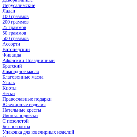
Иерусалимские
Ладан
100 граммов
200 граммов
25 граммов
50 граммов
500 граммов
Ассорти
Ватопедский
Фиваида
Афонский Праздничный
Братский
Лампадное масло
Благовонные масла
Уголь
Киоты
Четки
Православные подарки
Ювелирные изделия
Нательные кресты
Иконы-подвески
С позолотой
Без позолоты
Упаковка для ювелирных изделий