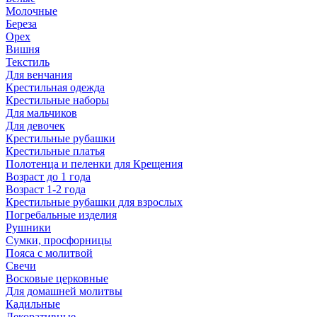
Молочные
Береза
Орех
Вишня
Текстиль
Для венчания
Крестильная одежда
Крестильные наборы
Для мальчиков
Для девочек
Крестильные рубашки
Крестильные платья
Полотенца и пеленки для Крещения
Возраст до 1 года
Возраст 1-2 года
Крестильные рубашки для взрослых
Погребальные изделия
Рушники
Сумки, просфорницы
Пояса с молитвой
Свечи
Восковые церковные
Для домашней молитвы
Кадильные
Декоративные