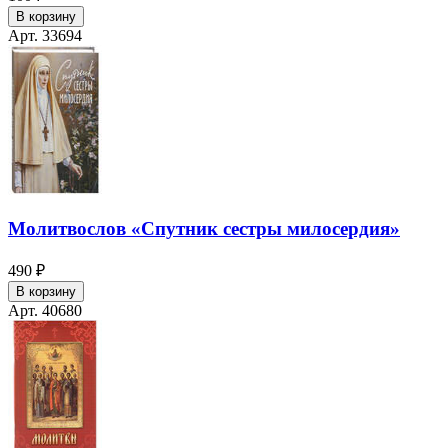
В корзину
Арт. 33694
Молитвослов «Спутник сестры милосердия»
490 ₽
В корзину
Арт. 40680