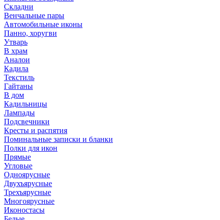
Складни
Венчальные пары
Автомобильные иконы
Панно, хоругви
Утварь
В храм
Аналои
Кадила
Текстиль
Гайтаны
В дом
Кадильницы
Лампады
Подсвечники
Кресты и распятия
Поминальные записки и бланки
Полки для икон
Прямые
Угловые
Одноярусные
Двухъярусные
Трехъярусные
Многоярусные
Иконостасы
Белые