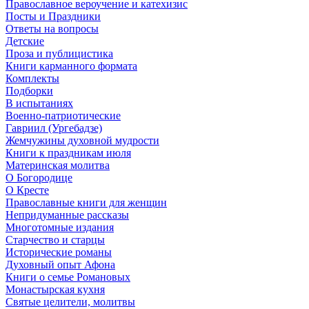
Православное вероучение и катехизис
Посты и Праздники
Ответы на вопросы
Детские
Проза и публицистика
Книги карманного формата
Комплекты
Подборки
В испытаниях
Военно-патриотические
Гавриил (Ургебадзе)
Жемчужины духовной мудрости
Книги к праздникам июля
Материнская молитва
О Богородице
О Кресте
Православные книги для женщин
Непридуманные рассказы
Многотомные издания
Старчество и старцы
Исторические романы
Духовный опыт Афона
Книги о семье Романовых
Монастырская кухня
Святые целители, молитвы