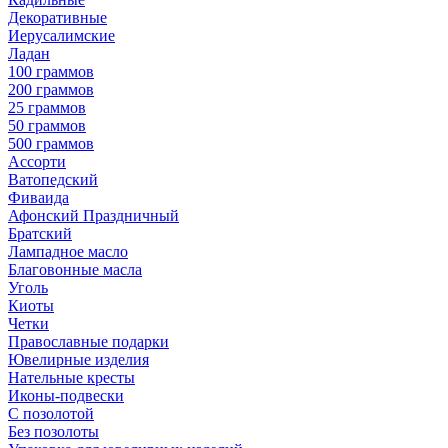
Декоративные
Иерусалимские
Ладан
100 граммов
200 граммов
25 граммов
50 граммов
500 граммов
Ассорти
Ватопедский
Фиваида
Афонский Праздничный
Братский
Лампадное масло
Благовонные масла
Уголь
Киоты
Четки
Православные подарки
Ювелирные изделия
Нательные кресты
Иконы-подвески
С позолотой
Без позолоты