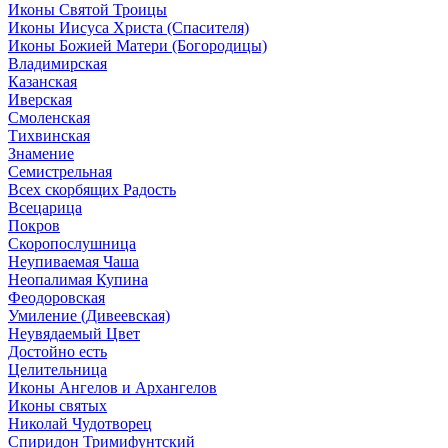
Иконы Святой Троицы
Иконы Иисуса Христа (Спасителя)
Иконы Божией Матери (Богородицы)
Владимирская
Казанская
Иверская
Смоленская
Тихвинская
Знамение
Семистрельная
Всех скорбящих Радость
Всецарица
Покров
Скоропослушница
Неупиваемая Чаша
Неопалимая Купина
Феодоровская
Умиление (Дивеевская)
Неувядаемый Цвет
Достойно есть
Целительница
Иконы Ангелов и Архангелов
Иконы святых
Николай Чудотворец
Спиридон Тримифунтский