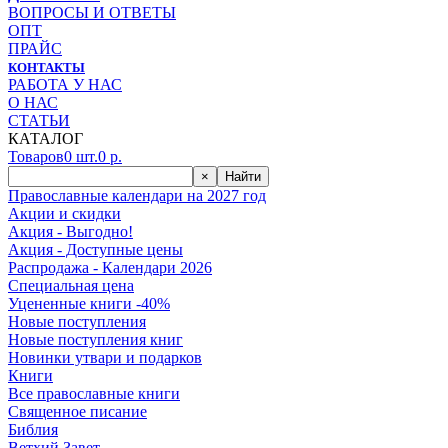
ВОПРОСЫ И ОТВЕТЫ
ОПТ
ПРАЙС
КОНТАКТЫ
РАБОТА У НАС
О НАС
СТАТЬИ
КАТАЛОГ
Товаров
0
шт.
0
р.
×
Найти
Православные календари на 2027 год
Акции и скидки
Акция - Выгодно!
Акция - Доступные цены
Распродажа - Календари 2026
Специальная цена
Уцененные книги -40%
Новые поступления
Новые поступления книг
Новинки утвари и подарков
Книги
Все православные книги
Священное писание
Библия
Ветхий Завет