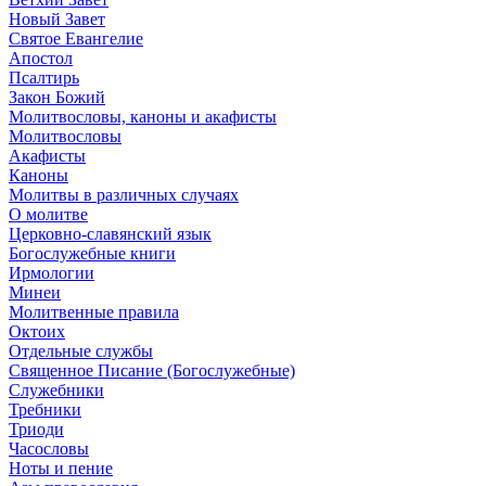
Новый Завет
Святое Евангелие
Апостол
Псалтирь
Закон Божий
Молитвословы, каноны и акафисты
Молитвословы
Акафисты
Каноны
Молитвы в различных случаях
О молитве
Церковно-славянский язык
Богослужебные книги
Ирмологии
Минеи
Молитвенные правила
Октоих
Отдельные службы
Священное Писание (Богослужебные)
Служебники
Требники
Триоди
Часословы
Ноты и пение