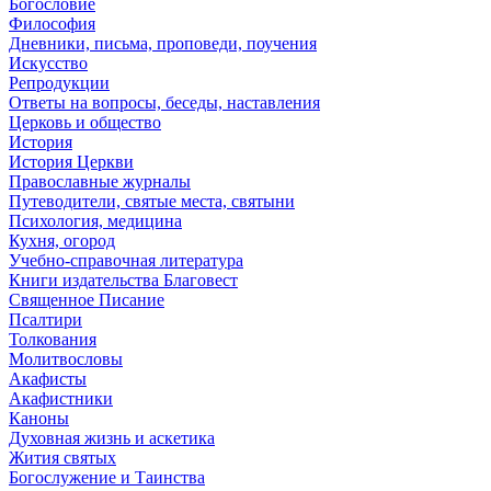
Богословие
Философия
Дневники, письма, проповеди, поучения
Искусство
Репродукции
Ответы на вопросы, беседы, наставления
Церковь и общество
История
История Церкви
Православные журналы
Путеводители, святые места, святыни
Психология, медицина
Кухня, огород
Учебно-справочная литература
Книги издательства Благовест
Священное Писание
Псалтири
Толкования
Молитвословы
Акафисты
Акафистники
Каноны
Духовная жизнь и аскетика
Жития святых
Богослужение и Таинства