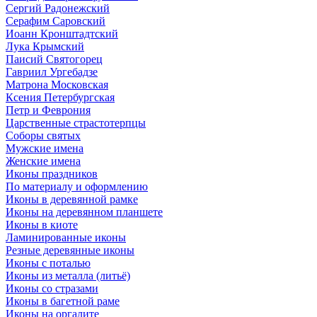
Сергий Радонежский
Серафим Саровский
Иоанн Кронштадтский
Лука Крымский
Паисий Святогорец
Гавриил Ургебадзе
Матрона Московская
Ксения Петербургская
Петр и Феврония
Царственные страстотерпцы
Соборы святых
Мужские имена
Женские имена
Иконы праздников
По материалу и оформлению
Иконы в деревянной рамке
Иконы на деревянном планшете
Иконы в киоте
Ламинированные иконы
Резные деревянные иконы
Иконы с поталью
Иконы из металла (литьё)
Иконы со стразами
Иконы в багетной раме
Иконы на оргалите