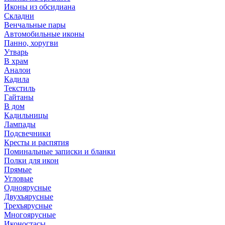
Иконы из обсидиана
Складни
Венчальные пары
Автомобильные иконы
Панно, хоругви
Утварь
В храм
Аналои
Кадила
Текстиль
Гайтаны
В дом
Кадильницы
Лампады
Подсвечники
Кресты и распятия
Поминальные записки и бланки
Полки для икон
Прямые
Угловые
Одноярусные
Двухъярусные
Трехъярусные
Многоярусные
Иконостасы