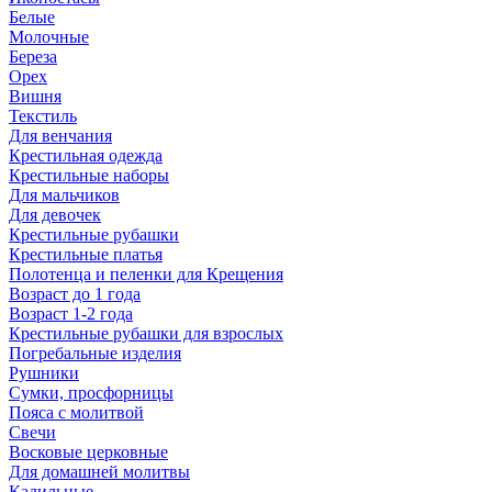
Белые
Молочные
Береза
Орех
Вишня
Текстиль
Для венчания
Крестильная одежда
Крестильные наборы
Для мальчиков
Для девочек
Крестильные рубашки
Крестильные платья
Полотенца и пеленки для Крещения
Возраст до 1 года
Возраст 1-2 года
Крестильные рубашки для взрослых
Погребальные изделия
Рушники
Сумки, просфорницы
Пояса с молитвой
Свечи
Восковые церковные
Для домашней молитвы
Кадильные