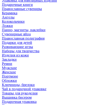
Упаковка для ювелирных изделий
Подарочные книги
Православные сувениры
Керамика
Ангелы
Колокольчики
Ложки
Панно, магниты, наклейки
Сувенирные яйца
Православная полиграфия
Подарки для детей
Развивающие игры
Наборы для творчества
Изделия из кожи
Закладки
Ремни
Мужские
Женские
Портмоне
Обложки
Ключницы, брелоки
Чай в подарочной упаковке
Товары для рукоделия
Вышивка бисером
Подарочная упаковка