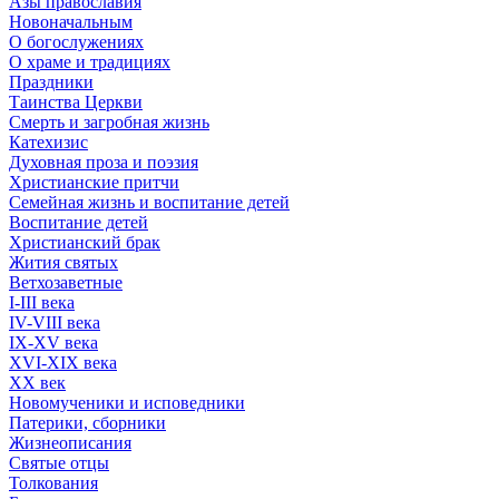
Азы православия
Новоначальным
О богослужениях
О храме и традициях
Праздники
Таинства Церкви
Смерть и загробная жизнь
Катехизис
Духовная проза и поэзия
Христианские притчи
Семейная жизнь и воспитание детей
Воспитание детей
Христианский брак
Жития святых
Ветхозаветные
I-III века
IV-VIII века
IX-XV века
XVI-XIX века
XX век
Новомученики и исповедники
Патерики, сборники
Жизнеописания
Святые отцы
Толкования