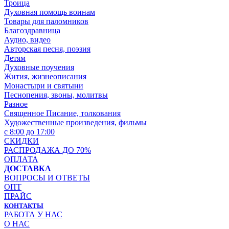
Троица
Духовная помощь воинам
Товары для паломников
Благоздравница
Аудио, видео
Авторская песня, поэзия
Детям
Духовные поучения
Жития, жизнеописания
Монастыри и святыни
Песнопения, звоны, молитвы
Разное
Священное Писание, толкования
Художественные произведения, фильмы
с 8:00 до 17:00
СКИДКИ
РАСПРОДАЖА ДО 70%
ОПЛАТА
ДОСТАВКА
ВОПРОСЫ И ОТВЕТЫ
ОПТ
ПРАЙС
КОНТАКТЫ
РАБОТА У НАС
О НАС