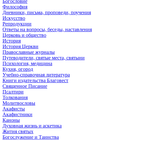
Богословие
Философия
Дневники, письма, проповеди, поучения
Искусство
Репродукции
Ответы на вопросы, беседы, наставления
Церковь и общество
История
История Церкви
Православные журналы
Путеводители, святые места, святыни
Психология, медицина
Кухня, огород
Учебно-справочная литература
Книги издательства Благовест
Священное Писание
Псалтири
Толкования
Молитвословы
Акафисты
Акафистники
Каноны
Духовная жизнь и аскетика
Жития святых
Богослужение и Таинства