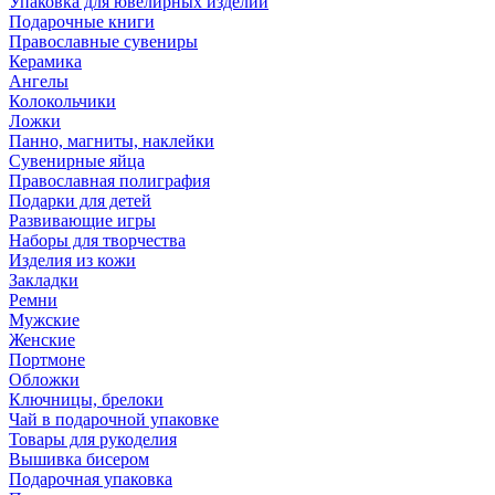
Упаковка для ювелирных изделий
Подарочные книги
Православные сувениры
Керамика
Ангелы
Колокольчики
Ложки
Панно, магниты, наклейки
Сувенирные яйца
Православная полиграфия
Подарки для детей
Развивающие игры
Наборы для творчества
Изделия из кожи
Закладки
Ремни
Мужские
Женские
Портмоне
Обложки
Ключницы, брелоки
Чай в подарочной упаковке
Товары для рукоделия
Вышивка бисером
Подарочная упаковка