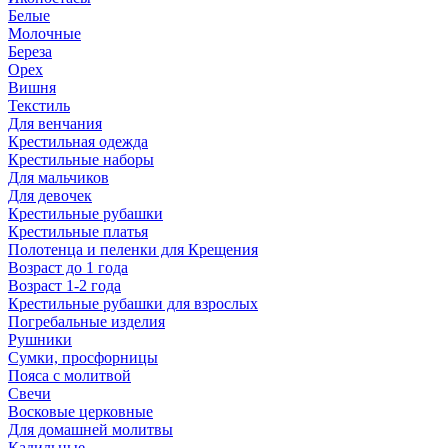
Белые
Молочные
Береза
Орех
Вишня
Текстиль
Для венчания
Крестильная одежда
Крестильные наборы
Для мальчиков
Для девочек
Крестильные рубашки
Крестильные платья
Полотенца и пеленки для Крещения
Возраст до 1 года
Возраст 1-2 года
Крестильные рубашки для взрослых
Погребальные изделия
Рушники
Сумки, просфорницы
Пояса с молитвой
Свечи
Восковые церковные
Для домашней молитвы
Кадильные