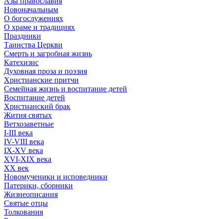
Азы православия
Новоначальным
О богослужениях
О храме и традициях
Праздники
Таинства Церкви
Смерть и загробная жизнь
Катехизис
Духовная проза и поэзия
Христианские притчи
Семейная жизнь и воспитание детей
Воспитание детей
Христианский брак
Жития святых
Ветхозаветные
I-III века
IV-VIII века
IX-XV века
XVI-XIX века
XX век
Новомученики и исповедники
Патерики, сборники
Жизнеописания
Святые отцы
Толкования