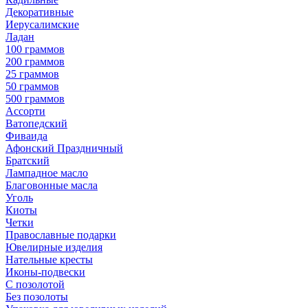
Декоративные
Иерусалимские
Ладан
100 граммов
200 граммов
25 граммов
50 граммов
500 граммов
Ассорти
Ватопедский
Фиваида
Афонский Праздничный
Братский
Лампадное масло
Благовонные масла
Уголь
Киоты
Четки
Православные подарки
Ювелирные изделия
Нательные кресты
Иконы-подвески
С позолотой
Без позолоты