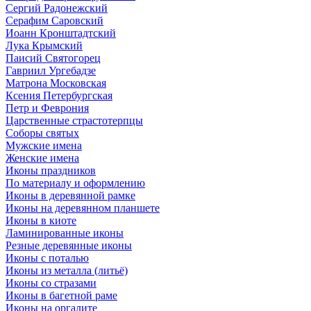
Сергий Радонежский
Серафим Саровский
Иоанн Кронштадтский
Лука Крымский
Паисий Святогорец
Гавриил Ургебадзе
Матрона Московская
Ксения Петербургская
Петр и Феврония
Царственные страстотерпцы
Соборы святых
Мужские имена
Женские имена
Иконы праздников
По материалу и оформлению
Иконы в деревянной рамке
Иконы на деревянном планшете
Иконы в киоте
Ламинированные иконы
Резные деревянные иконы
Иконы с поталью
Иконы из металла (литьё)
Иконы со стразами
Иконы в багетной раме
Иконы на оргалите