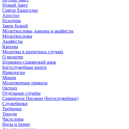
Новый Завет
Святое Евангелие
Апостол
Псалтирь
Закон Божий
Молитвословы, каноны и акафисты
Молитвословы
Акафисты
Каноны
Молитвы в различных случаях
О молитве
Церковно-славянский язык
Богослужебные книги
Ирмологии
Минеи
Молитвенные правила
Октоих
Отдельные службы
Священное Писание (Богослужебные)
Служебники
Требники
Триоди
Часословы
Ноты и пение