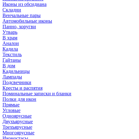
Иконы из обсидиана
Складни
Венчальные пары
Автомобильные иконы
Панно, хоругви
Утварь
В храм
Аналои
Кадила
Текстиль
Гайтаны
В дом
Кадильницы
Лампады
Подсвечники
Кресты и распятия
Поминальные записки и бланки
Полки для икон
Прямые
Угловые
Одноярусные
Двухъярусные
Трехъярусные
Многоярусные
Иконостасы