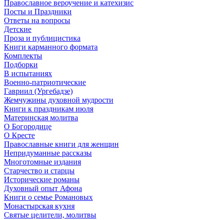
Православное вероучение и катехизис
Посты и Праздники
Ответы на вопросы
Детские
Проза и публицистика
Книги карманного формата
Комплекты
Подборки
В испытаниях
Военно-патриотические
Гавриил (Ургебадзе)
Жемчужины духовной мудрости
Книги к праздникам июля
Материнская молитва
О Богородице
О Кресте
Православные книги для женщин
Непридуманные рассказы
Многотомные издания
Старчество и старцы
Исторические романы
Духовный опыт Афона
Книги о семье Романовых
Монастырская кухня
Святые целители, молитвы