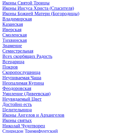
Иконы Святой Троицы
Иконы Иисуса Христа (Спасителя)
Иконы Божией Матери (Богородицы)
Владимирская
Казанская
Иверская
Смоленская
Тихвинская
Знамение
Семистрельная
Всех скорбящих Радость
Всецарица
Покров
Скоропослушница
Неупиваемая Чаша
Неопалимая Купина
Феодоровская
Умиление (Дивеевская)
Неувядаемый Цвет
Достойно есть
Целительница
Иконы Ангелов и Архангелов
Иконы святых
Николай Чудотворец
Спиридон Тримифунтский