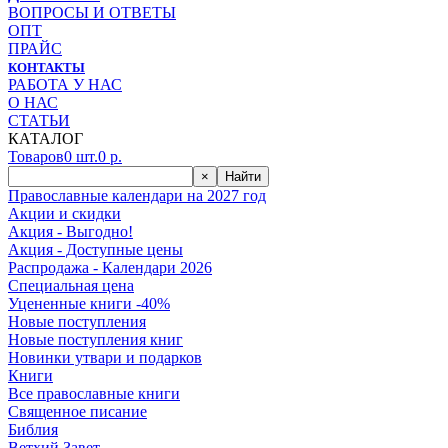
ВОПРОСЫ И ОТВЕТЫ
ОПТ
ПРАЙС
КОНТАКТЫ
РАБОТА У НАС
О НАС
СТАТЬИ
КАТАЛОГ
Товаров
0
шт.
0
р.
×
Найти
Православные календари на 2027 год
Акции и скидки
Акция - Выгодно!
Акция - Доступные цены
Распродажа - Календари 2026
Специальная цена
Уцененные книги -40%
Новые поступления
Новые поступления книг
Новинки утвари и подарков
Книги
Все православные книги
Священное писание
Библия
Ветхий Завет