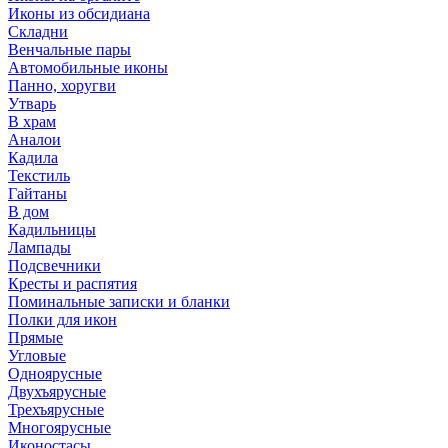
Иконы из обсидиана
Складни
Венчальные пары
Автомобильные иконы
Панно, хоругви
Утварь
В храм
Аналои
Кадила
Текстиль
Гайтаны
В дом
Кадильницы
Лампады
Подсвечники
Кресты и распятия
Поминальные записки и бланки
Полки для икон
Прямые
Угловые
Одноярусные
Двухъярусные
Трехъярусные
Многоярусные
Иконостасы