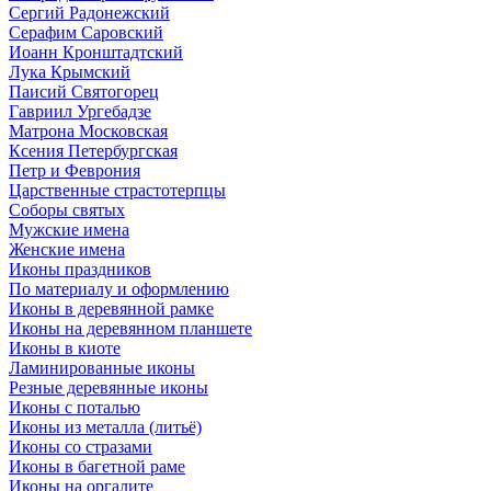
Сергий Радонежский
Серафим Саровский
Иоанн Кронштадтский
Лука Крымский
Паисий Святогорец
Гавриил Ургебадзе
Матрона Московская
Ксения Петербургская
Петр и Феврония
Царственные страстотерпцы
Соборы святых
Мужские имена
Женские имена
Иконы праздников
По материалу и оформлению
Иконы в деревянной рамке
Иконы на деревянном планшете
Иконы в киоте
Ламинированные иконы
Резные деревянные иконы
Иконы с поталью
Иконы из металла (литьё)
Иконы со стразами
Иконы в багетной раме
Иконы на оргалите