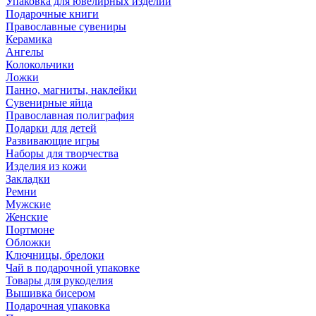
Упаковка для ювелирных изделий
Подарочные книги
Православные сувениры
Керамика
Ангелы
Колокольчики
Ложки
Панно, магниты, наклейки
Сувенирные яйца
Православная полиграфия
Подарки для детей
Развивающие игры
Наборы для творчества
Изделия из кожи
Закладки
Ремни
Мужские
Женские
Портмоне
Обложки
Ключницы, брелоки
Чай в подарочной упаковке
Товары для рукоделия
Вышивка бисером
Подарочная упаковка