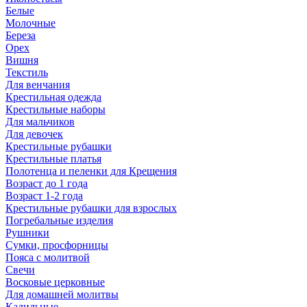
Белые
Молочные
Береза
Орех
Вишня
Текстиль
Для венчания
Крестильная одежда
Крестильные наборы
Для мальчиков
Для девочек
Крестильные рубашки
Крестильные платья
Полотенца и пеленки для Крещения
Возраст до 1 года
Возраст 1-2 года
Крестильные рубашки для взрослых
Погребальные изделия
Рушники
Сумки, просфорницы
Пояса с молитвой
Свечи
Восковые церковные
Для домашней молитвы
Кадильные