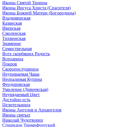
Иконы Святой Троицы
Иконы Иисуса Христа (Спасителя)
Иконы Божией Матери (Богородицы)
Владимирская
Казанская
Иверская
Смоленская
Тихвинская
Знамение
Семистрельная
Всех скорбящих Радость
Всецарица
Покров
Скоропослушница
Неупиваемая Чаша
Неопалимая Купина
Феодоровская
Умиление (Дивеевская)
Неувядаемый Цвет
Достойно есть
Целительница
Иконы Ангелов и Архангелов
Иконы святых
Николай Чудотворец
Спиридон Тримифунтский