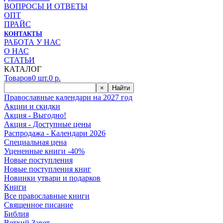
ВОПРОСЫ И ОТВЕТЫ
ОПТ
ПРАЙС
КОНТАКТЫ
РАБОТА У НАС
О НАС
СТАТЬИ
КАТАЛОГ
Товаров
0
шт.
0
р.
×
Найти
Православные календари на 2027 год
Акции и скидки
Акция - Выгодно!
Акция - Доступные цены
Распродажа - Календари 2026
Специальная цена
Уцененные книги -40%
Новые поступления
Новые поступления книг
Новинки утвари и подарков
Книги
Все православные книги
Священное писание
Библия
Ветхий Завет