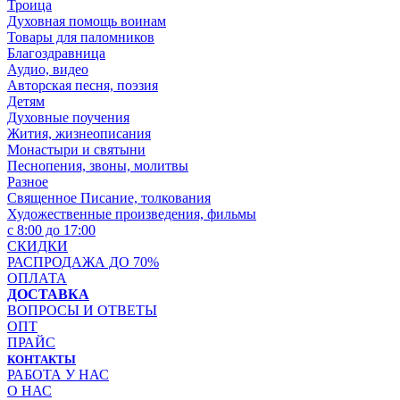
Троица
Духовная помощь воинам
Товары для паломников
Благоздравница
Аудио, видео
Авторская песня, поэзия
Детям
Духовные поучения
Жития, жизнеописания
Монастыри и святыни
Песнопения, звоны, молитвы
Разное
Священное Писание, толкования
Художественные произведения, фильмы
с 8:00 до 17:00
СКИДКИ
РАСПРОДАЖА ДО 70%
ОПЛАТА
ДОСТАВКА
ВОПРОСЫ И ОТВЕТЫ
ОПТ
ПРАЙС
КОНТАКТЫ
РАБОТА У НАС
О НАС