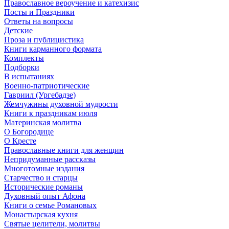
Православное вероучение и катехизис
Посты и Праздники
Ответы на вопросы
Детские
Проза и публицистика
Книги карманного формата
Комплекты
Подборки
В испытаниях
Военно-патриотические
Гавриил (Ургебадзе)
Жемчужины духовной мудрости
Книги к праздникам июля
Материнская молитва
О Богородице
О Кресте
Православные книги для женщин
Непридуманные рассказы
Многотомные издания
Старчество и старцы
Исторические романы
Духовный опыт Афона
Книги о семье Романовых
Монастырская кухня
Святые целители, молитвы