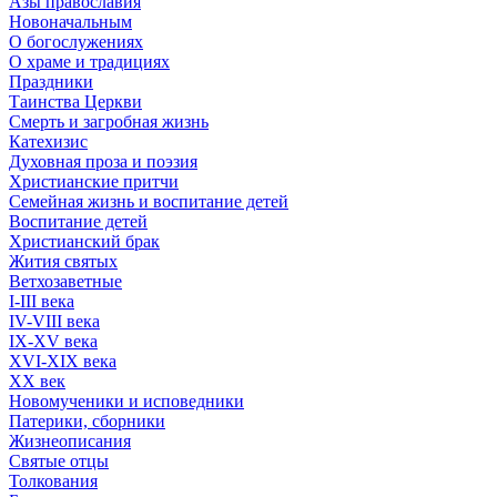
Азы православия
Новоначальным
О богослужениях
О храме и традициях
Праздники
Таинства Церкви
Смерть и загробная жизнь
Катехизис
Духовная проза и поэзия
Христианские притчи
Семейная жизнь и воспитание детей
Воспитание детей
Христианский брак
Жития святых
Ветхозаветные
I-III века
IV-VIII века
IX-XV века
XVI-XIX века
XX век
Новомученики и исповедники
Патерики, сборники
Жизнеописания
Святые отцы
Толкования