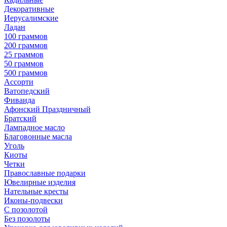
Декоративные
Иерусалимские
Ладан
100 граммов
200 граммов
25 граммов
50 граммов
500 граммов
Ассорти
Ватопедский
Фиваида
Афонский Праздничный
Братский
Лампадное масло
Благовонные масла
Уголь
Киоты
Четки
Православные подарки
Ювелирные изделия
Нательные кресты
Иконы-подвески
С позолотой
Без позолоты