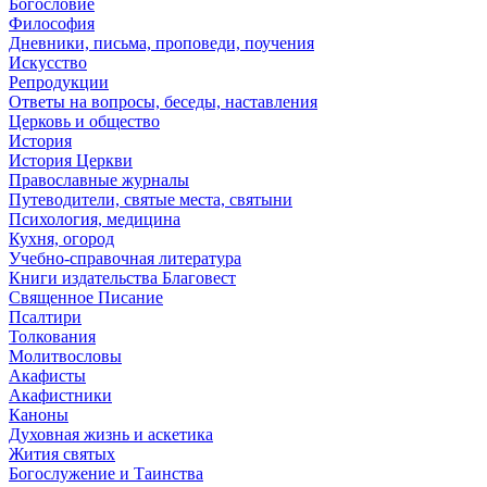
Богословие
Философия
Дневники, письма, проповеди, поучения
Искусство
Репродукции
Ответы на вопросы, беседы, наставления
Церковь и общество
История
История Церкви
Православные журналы
Путеводители, святые места, святыни
Психология, медицина
Кухня, огород
Учебно-справочная литература
Книги издательства Благовест
Священное Писание
Псалтири
Толкования
Молитвословы
Акафисты
Акафистники
Каноны
Духовная жизнь и аскетика
Жития святых
Богослужение и Таинства