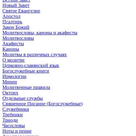
Новый Завет
Святое Евангелие
Апостол
Псалтирь
Закон Божий
Молитвословы, каноны и акафисты
Молитвословы
Акафисты
Каноны
Молитвы в различных случаях
О молитве
Церковно-славянский язык
Богослужебные книги
Ирмологии
Минеи
Молитвенные правила
Октоих
Отдельные службы
Священное Писание (Богослужебные)
Служебники
Требники
Триоди
Часословы
Ноты и пение