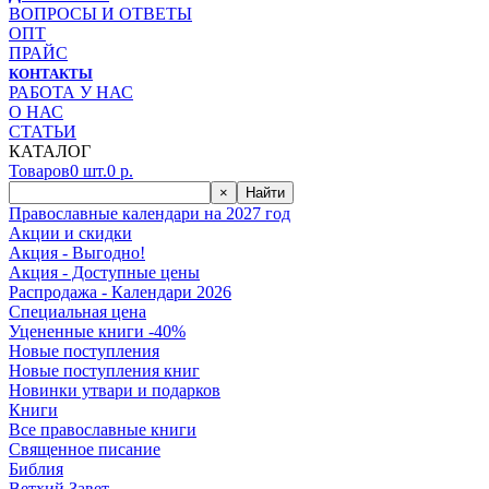
ВОПРОСЫ И ОТВЕТЫ
ОПТ
ПРАЙС
КОНТАКТЫ
РАБОТА У НАС
О НАС
СТАТЬИ
КАТАЛОГ
Товаров
0
шт.
0
р.
×
Найти
Православные календари на 2027 год
Акции и скидки
Акция - Выгодно!
Акция - Доступные цены
Распродажа - Календари 2026
Специальная цена
Уцененные книги -40%
Новые поступления
Новые поступления книг
Новинки утвари и подарков
Книги
Все православные книги
Священное писание
Библия
Ветхий Завет