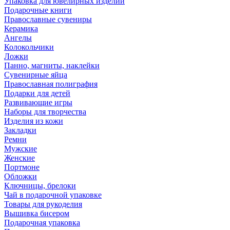
Упаковка для ювелирных изделий
Подарочные книги
Православные сувениры
Керамика
Ангелы
Колокольчики
Ложки
Панно, магниты, наклейки
Сувенирные яйца
Православная полиграфия
Подарки для детей
Развивающие игры
Наборы для творчества
Изделия из кожи
Закладки
Ремни
Мужские
Женские
Портмоне
Обложки
Ключницы, брелоки
Чай в подарочной упаковке
Товары для рукоделия
Вышивка бисером
Подарочная упаковка