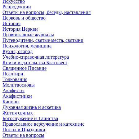
Искусство
Репродукции
Ответы на вопросы, беседы, наставления
Церковь и общество
История
История Церкви
Православные журналы
Путеводители, святые места, святыни
Психология, медицина
Кухня, огород
Учебно-справочная литература
Книги издательства Благовест
Священное Писание
Псалтири
Толкования
Молитвословы
Акафисты
Акафистники
Каноны
Духовная жизнь и аскетика
Жития святых
Богослужение и Таинства
Православное вероучение и катехизис
Посты и Праздники
Ответы на вопросы