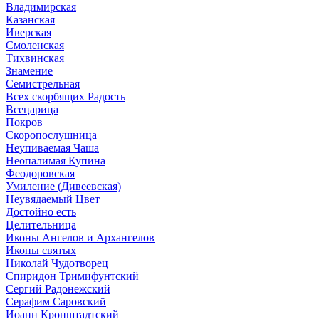
Владимирская
Казанская
Иверская
Смоленская
Тихвинская
Знамение
Семистрельная
Всех скорбящих Радость
Всецарица
Покров
Скоропослушница
Неупиваемая Чаша
Неопалимая Купина
Феодоровская
Умиление (Дивеевская)
Неувядаемый Цвет
Достойно есть
Целительница
Иконы Ангелов и Архангелов
Иконы святых
Николай Чудотворец
Спиридон Тримифунтский
Сергий Радонежский
Серафим Саровский
Иоанн Кронштадтский