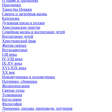
О храме и традициях
Праздники
Таинства Церкви
Смерть и загробная жизнь
Катехизис
Духовная проза и поэзия
Христианские притчи
Семейная жизнь и воспитание детей
Воспитание детей
Христианский брак
Жития святых
Ветхозаветные
I-III века
IV-VIII века
IX-XV века
XVI-XIX века
XX век
Новомученики и исповедники
Патерики, сборники
Жизнеописания
Святые отцы
Толкования
Богословие
Философия
Дневники, письма, проповеди, поучения