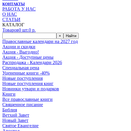
КОНТАКТЫ
РАБОТА У НАС
О НАС
СТАТЬИ
КАТАЛОГ
Товаров
0
шт.
0
р.
×
Найти
Православные календари на 2027 год
Акции и скидки
Акция - Выгодно!
Акция - Доступные цены
Распродажа - Календари 2026
Специальная цена
Уцененные книги -40%
Новые поступления
Новые поступления книг
Новинки утвари и подарков
Книги
Все православные книги
Священное писание
Библия
Ветхий Завет
Новый Завет
Святое Евангелие
Апостол