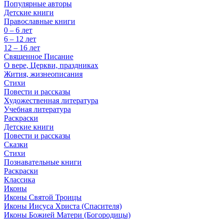
Популярные авторы
Детские книги
Православные книги
0 – 6 лет
6 – 12 лет
12 – 16 лет
Священное Писание
О вере, Церкви, праздниках
Жития, жизнеописания
Стихи
Повести и рассказы
Художественная литература
Учебная литература
Раскраски
Детские книги
Повести и рассказы
Сказки
Стихи
Познавательные книги
Раскраски
Классика
Иконы
Иконы Святой Троицы
Иконы Иисуса Христа (Спасителя)
Иконы Божией Матери (Богородицы)