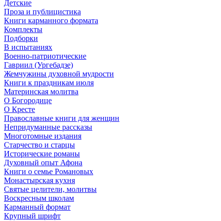
Детские
Проза и публицистика
Книги карманного формата
Комплекты
Подборки
В испытаниях
Военно-патриотические
Гавриил (Ургебадзе)
Жемчужины духовной мудрости
Книги к праздникам июля
Материнская молитва
О Богородице
О Кресте
Православные книги для женщин
Непридуманные рассказы
Многотомные издания
Старчество и старцы
Исторические романы
Духовный опыт Афона
Книги о семье Романовых
Монастырская кухня
Святые целители, молитвы
Воскресным школам
Карманный формат
Крупный шрифт