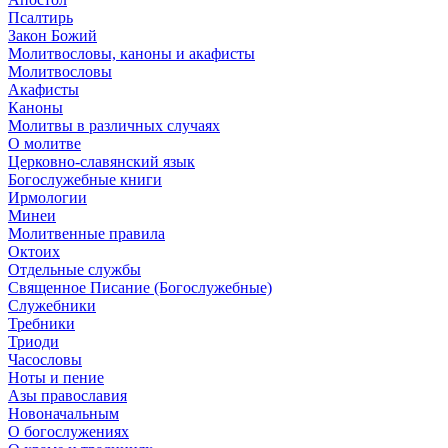
Псалтирь
Закон Божий
Молитвословы, каноны и акафисты
Молитвословы
Акафисты
Каноны
Молитвы в различных случаях
О молитве
Церковно-славянский язык
Богослужебные книги
Ирмологии
Минеи
Молитвенные правила
Октоих
Отдельные службы
Священное Писание (Богослужебные)
Служебники
Требники
Триоди
Часословы
Ноты и пение
Азы православия
Новоначальным
О богослужениях