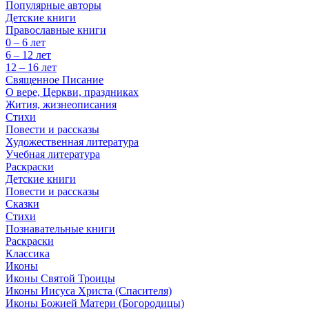
Популярные авторы
Детские книги
Православные книги
0 – 6 лет
6 – 12 лет
12 – 16 лет
Священное Писание
О вере, Церкви, праздниках
Жития, жизнеописания
Стихи
Повести и рассказы
Художественная литература
Учебная литература
Раскраски
Детские книги
Повести и рассказы
Сказки
Стихи
Познавательные книги
Раскраски
Классика
Иконы
Иконы Святой Троицы
Иконы Иисуса Христа (Спасителя)
Иконы Божией Матери (Богородицы)