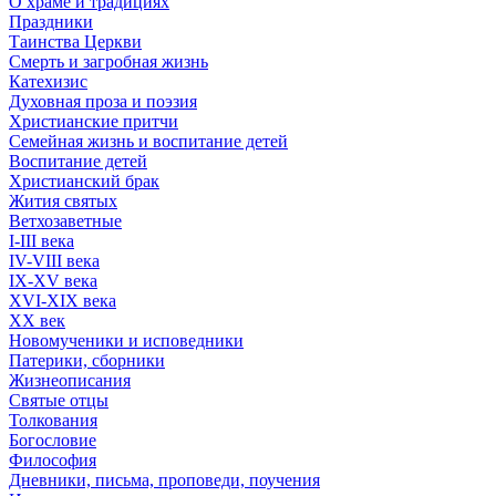
О храме и традициях
Праздники
Таинства Церкви
Смерть и загробная жизнь
Катехизис
Духовная проза и поэзия
Христианские притчи
Семейная жизнь и воспитание детей
Воспитание детей
Христианский брак
Жития святых
Ветхозаветные
I-III века
IV-VIII века
IX-XV века
XVI-XIX века
XX век
Новомученики и исповедники
Патерики, сборники
Жизнеописания
Святые отцы
Толкования
Богословие
Философия
Дневники, письма, проповеди, поучения