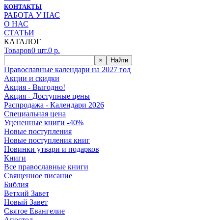
КОНТАКТЫ
РАБОТА У НАС
О НАС
СТАТЬИ
КАТАЛОГ
Товаров
0
шт.
0
р.
×
Найти
Православные календари на 2027 год
Акции и скидки
Акция - Выгодно!
Акция - Доступные цены
Распродажа - Календари 2026
Специальная цена
Уцененные книги -40%
Новые поступления
Новые поступления книг
Новинки утвари и подарков
Книги
Все православные книги
Священное писание
Библия
Ветхий Завет
Новый Завет
Святое Евангелие
Апостол