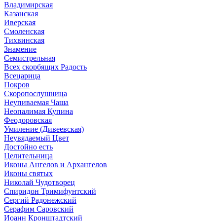
Владимирская
Казанская
Иверская
Смоленская
Тихвинская
Знамение
Семистрельная
Всех скорбящих Радость
Всецарица
Покров
Скоропослушница
Неупиваемая Чаша
Неопалимая Купина
Феодоровская
Умиление (Дивеевская)
Неувядаемый Цвет
Достойно есть
Целительница
Иконы Ангелов и Архангелов
Иконы святых
Николай Чудотворец
Спиридон Тримифунтский
Сергий Радонежский
Серафим Саровский
Иоанн Кронштадтский