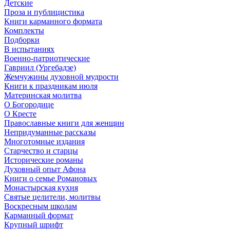
Детские
Проза и публицистика
Книги карманного формата
Комплекты
Подборки
В испытаниях
Военно-патриотические
Гавриил (Ургебадзе)
Жемчужины духовной мудрости
Книги к праздникам июля
Материнская молитва
О Богородице
О Кресте
Православные книги для женщин
Непридуманные рассказы
Многотомные издания
Старчество и старцы
Исторические романы
Духовный опыт Афона
Книги о семье Романовых
Монастырская кухня
Святые целители, молитвы
Воскресным школам
Карманный формат
Крупный шрифт