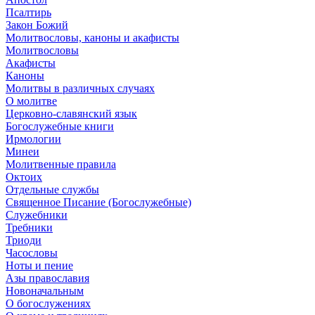
Псалтирь
Закон Божий
Молитвословы, каноны и акафисты
Молитвословы
Акафисты
Каноны
Молитвы в различных случаях
О молитве
Церковно-славянский язык
Богослужебные книги
Ирмологии
Минеи
Молитвенные правила
Октоих
Отдельные службы
Священное Писание (Богослужебные)
Служебники
Требники
Триоди
Часословы
Ноты и пение
Азы православия
Новоначальным
О богослужениях