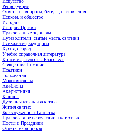
Искусство
Репродукции
Ответы на вопросы, беседы, наставления
Церковь и общество
История
История Церкви
Православные журналы
Путеводители, святые места, святыни
Психология, медицина
Кухня, огород
Учебно-справочная литература
Книги издательства Благовест
Священное Писание
Псалтири
Толкования
Молитвословы
Акафисты
Акафистники
Каноны
Духовная жизнь и аскетика
Жития святых
Богослужение и Таинства
Православное вероучение и катехизис
Посты и Праздники
Ответы на вопросы