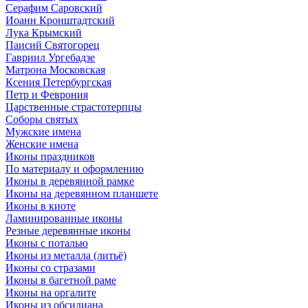
Серафим Саровский
Иоанн Кронштадтский
Лука Крымский
Паисий Святогорец
Гавриил Ургебадзе
Матрона Московская
Ксения Петербургская
Петр и Феврония
Царственные страстотерпцы
Соборы святых
Мужские имена
Женские имена
Иконы праздников
По материалу и оформлению
Иконы в деревянной рамке
Иконы на деревянном планшете
Иконы в киоте
Ламинированные иконы
Резные деревянные иконы
Иконы с поталью
Иконы из металла (литьё)
Иконы со стразами
Иконы в багетной раме
Иконы на оргалите
Иконы из обсидиана