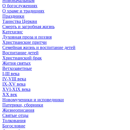
Новоначальным
О богослужениях
О храме и традициях
Праздники
Таинства Церкви
Смерть и загробная жизнь
Катехизис
Духовная проза и поэзия
Христианские притчи
Семейная жизнь и воспитание детей
Воспитание детей
Христианский брак
Жития святых
Ветхозаветные
I-III века
IV-VIII века
IX-XV века
XVI-XIX века
XX век
Новомученики и исповедники
Патерики, сборники
Жизнеописания
Святые отцы
Толкования
Богословие