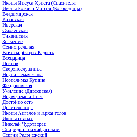
Иконы Иисуса Христа (Спасителя)
Иконы Божией Матери (Богородицы)
Владимирская
Казанская
Иверская
Смоленская
Тихвинская
Знамение
Семистрельная
Всех скорбящих Радость
Всецарица
Покров
Скоропослушница
Неупиваемая Чаша
Неопалимая Купина
Феодоровская
Умиление (Дивеевская)
Неувядаемый Цвет
Достойно есть
Целительница
Иконы Ангелов и Архангелов
Иконы святых
Николай Чудотворец
Спиридон Тримифунтский
Сергий Радонежский