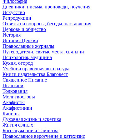
Философия
Дневники, письма, проповеди, поучения
Искусство
Репродукции
Ответы на вопросы, беседы, наставления
Церковь и общество
История
История Церкви
Православные журналы
Путеводители, святые места, святыни
Психология, медицина
Кухня, огород
Учебно-справочная литература
Книги издательства Благовест
Священное Писание
Псалтири
Толкования
Молитвословы
Акафисты
Акафистники
Каноны
Духовная жизнь и аскетика
Жития святых
Богослужение и Таинства
Православное вероучение и катехизис