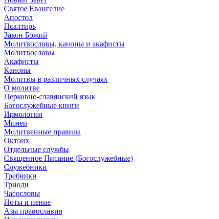
Святое Евангелие
Апостол
Псалтирь
Закон Божий
Молитвословы, каноны и акафисты
Молитвословы
Акафисты
Каноны
Молитвы в различных случаях
О молитве
Церковно-славянский язык
Богослужебные книги
Ирмологии
Минеи
Молитвенные правила
Октоих
Отдельные службы
Священное Писание (Богослужебные)
Служебники
Требники
Триоди
Часословы
Ноты и пение
Азы православия