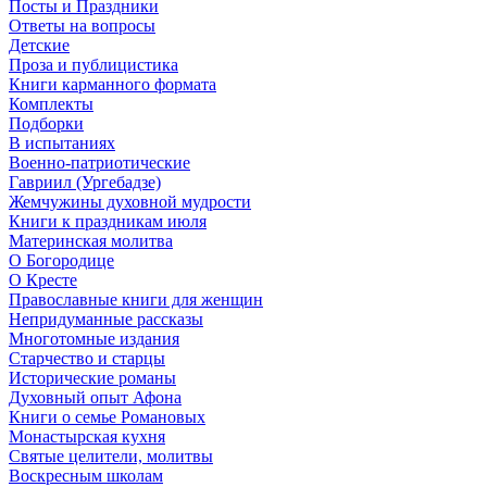
Посты и Праздники
Ответы на вопросы
Детские
Проза и публицистика
Книги карманного формата
Комплекты
Подборки
В испытаниях
Военно-патриотические
Гавриил (Ургебадзе)
Жемчужины духовной мудрости
Книги к праздникам июля
Материнская молитва
О Богородице
О Кресте
Православные книги для женщин
Непридуманные рассказы
Многотомные издания
Старчество и старцы
Исторические романы
Духовный опыт Афона
Книги о семье Романовых
Монастырская кухня
Святые целители, молитвы
Воскресным школам