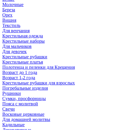
Молочные
Береза
Орех
Вишня
Текстиль
Для венчания
Крестильная одежда
Крестильные наборы
Для мальчиков
Для девочек
Крестильные рубашки
Крестильные платья
Полотенца и пеленки для Крещения
Возраст до 1 года
Возраст 1-2 года
Крестильные рубашки для взрослых
Погребальные изделия
Рушники
Сумки, просфорницы
Пояса с молитвой
Свечи
Восковые церковные
Для домашней молитвы
Кадильные
Декоративные