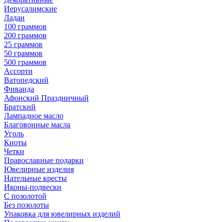
Иерусалимские
Ладан
100 граммов
200 граммов
25 граммов
50 граммов
500 граммов
Ассорти
Ватопедский
Фиваида
Афонский Праздничный
Братский
Лампадное масло
Благовонные масла
Уголь
Киоты
Четки
Православные подарки
Ювелирные изделия
Нательные кресты
Иконы-подвески
С позолотой
Без позолоты
Упаковка для ювелирных изделий