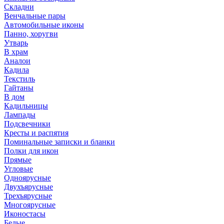
Складни
Венчальные пары
Автомобильные иконы
Панно, хоругви
Утварь
В храм
Аналои
Кадила
Текстиль
Гайтаны
В дом
Кадильницы
Лампады
Подсвечники
Кресты и распятия
Поминальные записки и бланки
Полки для икон
Прямые
Угловые
Одноярусные
Двухъярусные
Трехъярусные
Многоярусные
Иконостасы
Белые