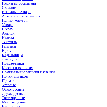
Иконы из обсидиана
Складни
Венчальные пары
Автомобильные иконы
Панно, хоругви
Утварь
В храм
Аналои
Кадила
Текстиль
Гайтаны
В дом
Кадильницы
Лампады
Подсвечники
Кресты и распятия
Поминальные записки и бланки
Полки для икон
Прямые
Угловые
Одноярусные
Двухъярусные
Трехъярусные
Многоярусные
Иконостасы