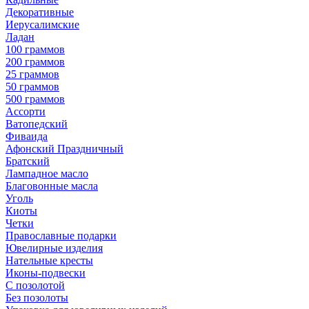
Декоративные
Иерусалимские
Ладан
100 граммов
200 граммов
25 граммов
50 граммов
500 граммов
Ассорти
Ватопедский
Фиваида
Афонский Праздничный
Братский
Лампадное масло
Благовонные масла
Уголь
Киоты
Четки
Православные подарки
Ювелирные изделия
Нательные кресты
Иконы-подвески
С позолотой
Без позолоты