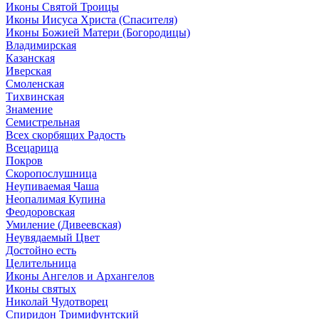
Иконы Святой Троицы
Иконы Иисуса Христа (Спасителя)
Иконы Божией Матери (Богородицы)
Владимирская
Казанская
Иверская
Смоленская
Тихвинская
Знамение
Семистрельная
Всех скорбящих Радость
Всецарица
Покров
Скоропослушница
Неупиваемая Чаша
Неопалимая Купина
Феодоровская
Умиление (Дивеевская)
Неувядаемый Цвет
Достойно есть
Целительница
Иконы Ангелов и Архангелов
Иконы святых
Николай Чудотворец
Спиридон Тримифунтский