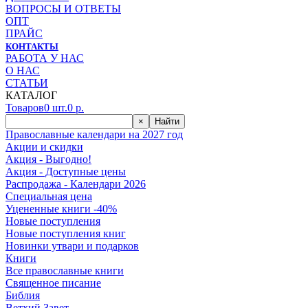
ВОПРОСЫ И ОТВЕТЫ
ОПТ
ПРАЙС
КОНТАКТЫ
РАБОТА У НАС
О НАС
СТАТЬИ
КАТАЛОГ
Товаров
0
шт.
0
р.
×
Найти
Православные календари на 2027 год
Акции и скидки
Акция - Выгодно!
Акция - Доступные цены
Распродажа - Календари 2026
Специальная цена
Уцененные книги -40%
Новые поступления
Новые поступления книг
Новинки утвари и подарков
Книги
Все православные книги
Священное писание
Библия
Ветхий Завет