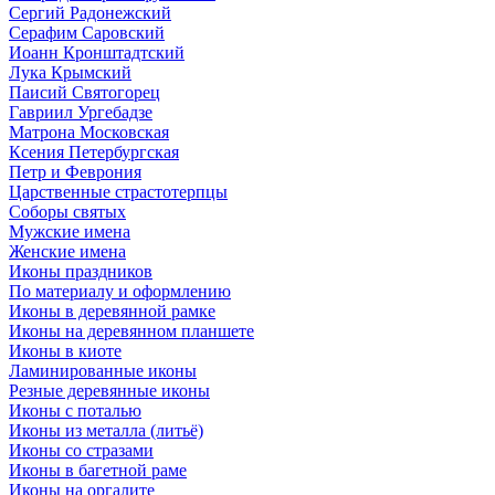
Сергий Радонежский
Серафим Саровский
Иоанн Кронштадтский
Лука Крымский
Паисий Святогорец
Гавриил Ургебадзе
Матрона Московская
Ксения Петербургская
Петр и Феврония
Царственные страстотерпцы
Соборы святых
Мужские имена
Женские имена
Иконы праздников
По материалу и оформлению
Иконы в деревянной рамке
Иконы на деревянном планшете
Иконы в киоте
Ламинированные иконы
Резные деревянные иконы
Иконы с поталью
Иконы из металла (литьё)
Иконы со стразами
Иконы в багетной раме
Иконы на оргалите