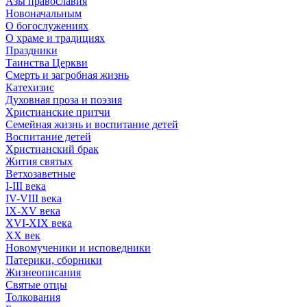
Азы православия
Новоначальным
О богослужениях
О храме и традициях
Праздники
Таинства Церкви
Смерть и загробная жизнь
Катехизис
Духовная проза и поэзия
Христианские притчи
Семейная жизнь и воспитание детей
Воспитание детей
Христианский брак
Жития святых
Ветхозаветные
I-III века
IV-VIII века
IX-XV века
XVI-XIX века
XX век
Новомученики и исповедники
Патерики, сборники
Жизнеописания
Святые отцы
Толкования