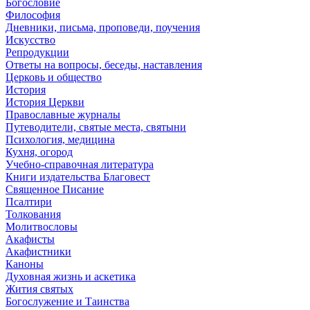
Богословие
Философия
Дневники, письма, проповеди, поучения
Искусство
Репродукции
Ответы на вопросы, беседы, наставления
Церковь и общество
История
История Церкви
Православные журналы
Путеводители, святые места, святыни
Психология, медицина
Кухня, огород
Учебно-справочная литература
Книги издательства Благовест
Священное Писание
Псалтири
Толкования
Молитвословы
Акафисты
Акафистники
Каноны
Духовная жизнь и аскетика
Жития святых
Богослужение и Таинства