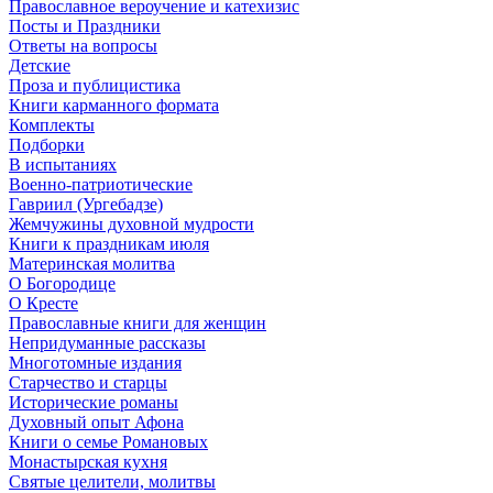
Православное вероучение и катехизис
Посты и Праздники
Ответы на вопросы
Детские
Проза и публицистика
Книги карманного формата
Комплекты
Подборки
В испытаниях
Военно-патриотические
Гавриил (Ургебадзе)
Жемчужины духовной мудрости
Книги к праздникам июля
Материнская молитва
О Богородице
О Кресте
Православные книги для женщин
Непридуманные рассказы
Многотомные издания
Старчество и старцы
Исторические романы
Духовный опыт Афона
Книги о семье Романовых
Монастырская кухня
Святые целители, молитвы