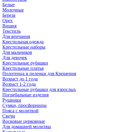
Белые
Молочные
Береза
Орех
Вишня
Текстиль
Для венчания
Крестильная одежда
Крестильные наборы
Для мальчиков
Для девочек
Крестильные рубашки
Крестильные платья
Полотенца и пеленки для Крещения
Возраст до 1 года
Возраст 1-2 года
Крестильные рубашки для взрослых
Погребальные изделия
Рушники
Сумки, просфорницы
Пояса с молитвой
Свечи
Восковые церковные
Для домашней молитвы
Кадильные