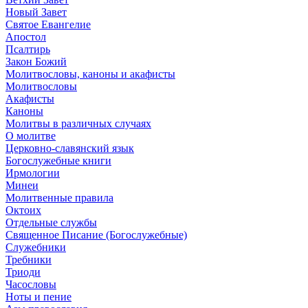
Новый Завет
Святое Евангелие
Апостол
Псалтирь
Закон Божий
Молитвословы, каноны и акафисты
Молитвословы
Акафисты
Каноны
Молитвы в различных случаях
О молитве
Церковно-славянский язык
Богослужебные книги
Ирмологии
Минеи
Молитвенные правила
Октоих
Отдельные службы
Священное Писание (Богослужебные)
Служебники
Требники
Триоди
Часословы
Ноты и пение