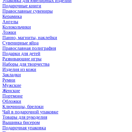
Упаковка для ювелирных изделий
Подарочные книги
Православные сувениры
Керамика
Ангелы
Колокольчики
Ложки
Панно, магниты, наклейки
Сувенирные яйца
Православная полиграфия
Подарки для детей
Развивающие игры
Наборы для творчества
Изделия из кожи
Закладки
Ремни
Мужские
Женские
Портмоне
Обложки
Ключницы, брелоки
Чай в подарочной упаковке
Товары для рукоделия
Вышивка бисером
Подарочная упаковка