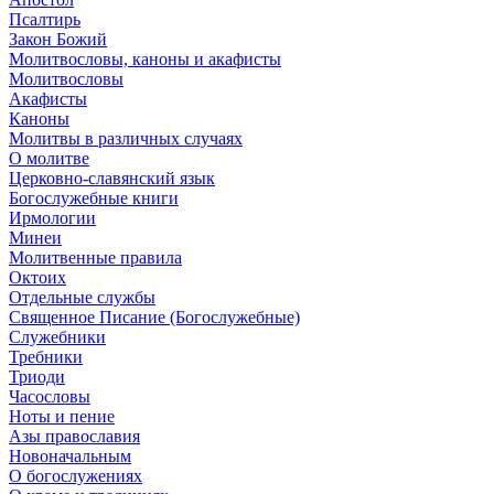
Псалтирь
Закон Божий
Молитвословы, каноны и акафисты
Молитвословы
Акафисты
Каноны
Молитвы в различных случаях
О молитве
Церковно-славянский язык
Богослужебные книги
Ирмологии
Минеи
Молитвенные правила
Октоих
Отдельные службы
Священное Писание (Богослужебные)
Служебники
Требники
Триоди
Часословы
Ноты и пение
Азы православия
Новоначальным
О богослужениях