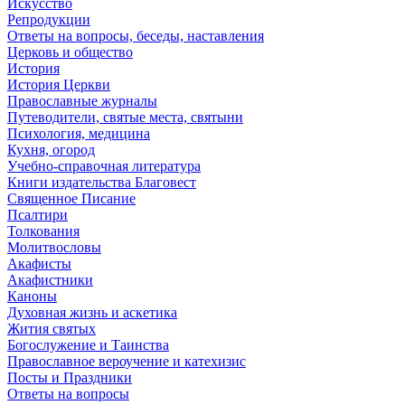
Искусство
Репродукции
Ответы на вопросы, беседы, наставления
Церковь и общество
История
История Церкви
Православные журналы
Путеводители, святые места, святыни
Психология, медицина
Кухня, огород
Учебно-справочная литература
Книги издательства Благовест
Священное Писание
Псалтири
Толкования
Молитвословы
Акафисты
Акафистники
Каноны
Духовная жизнь и аскетика
Жития святых
Богослужение и Таинства
Православное вероучение и катехизис
Посты и Праздники
Ответы на вопросы