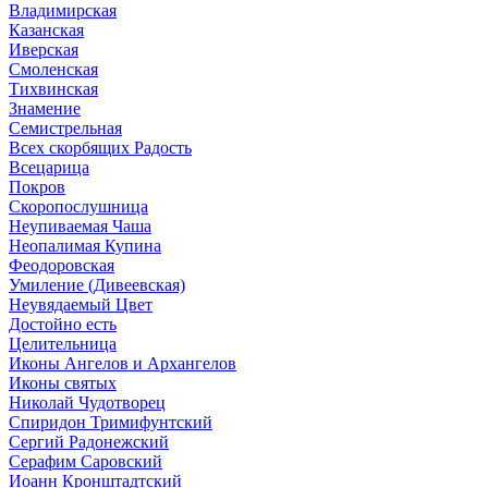
Владимирская
Казанская
Иверская
Смоленская
Тихвинская
Знамение
Семистрельная
Всех скорбящих Радость
Всецарица
Покров
Скоропослушница
Неупиваемая Чаша
Неопалимая Купина
Феодоровская
Умиление (Дивеевская)
Неувядаемый Цвет
Достойно есть
Целительница
Иконы Ангелов и Архангелов
Иконы святых
Николай Чудотворец
Спиридон Тримифунтский
Сергий Радонежский
Серафим Саровский
Иоанн Кронштадтский