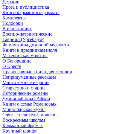
Детские
Проза и публицистика
Книги карманного формата
Комплекты
Подборки
В испытаниях
Военно-патриотические
Гавриил (Ургебадзе)
Жемчужины духовной мудрости
Книги к праздникам июля
Материнская молитва
О Богородице
О Кресте
Православные книги для женщин
Непридуманные рассказы
Многотомные издания
Старчество и старцы
Исторические романы
Духовный опыт Афона
Книги о семье Романовых
Монастырская кухня
Святые целители, молитвы
Воскресным школам
Карманный формат
Крупный шрифт