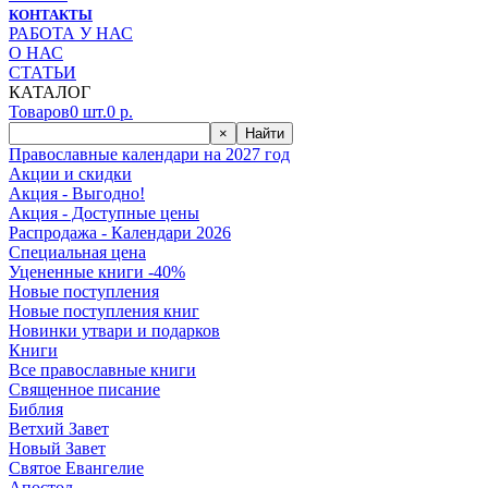
КОНТАКТЫ
РАБОТА У НАС
О НАС
СТАТЬИ
КАТАЛОГ
Товаров
0
шт.
0
р.
×
Найти
Православные календари на 2027 год
Акции и скидки
Акция - Выгодно!
Акция - Доступные цены
Распродажа - Календари 2026
Специальная цена
Уцененные книги -40%
Новые поступления
Новые поступления книг
Новинки утвари и подарков
Книги
Все православные книги
Священное писание
Библия
Ветхий Завет
Новый Завет
Святое Евангелие
Апостол