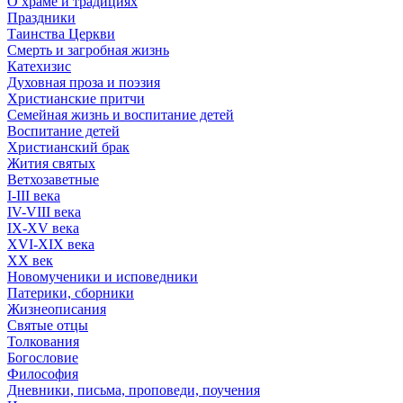
О храме и традициях
Праздники
Таинства Церкви
Смерть и загробная жизнь
Катехизис
Духовная проза и поэзия
Христианские притчи
Семейная жизнь и воспитание детей
Воспитание детей
Христианский брак
Жития святых
Ветхозаветные
I-III века
IV-VIII века
IX-XV века
XVI-XIX века
XX век
Новомученики и исповедники
Патерики, сборники
Жизнеописания
Святые отцы
Толкования
Богословие
Философия
Дневники, письма, проповеди, поучения