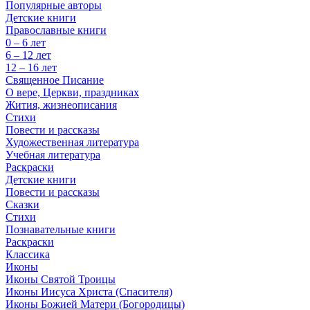
Популярные авторы
Детские книги
Православные книги
0 – 6 лет
6 – 12 лет
12 – 16 лет
Священное Писание
О вере, Церкви, праздниках
Жития, жизнеописания
Стихи
Повести и рассказы
Художественная литература
Учебная литература
Раскраски
Детские книги
Повести и рассказы
Сказки
Стихи
Познавательные книги
Раскраски
Классика
Иконы
Иконы Святой Троицы
Иконы Иисуса Христа (Спасителя)
Иконы Божией Матери (Богородицы)