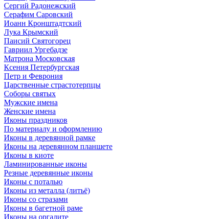
Сергий Радонежский
Серафим Саровский
Иоанн Кронштадтский
Лука Крымский
Паисий Святогорец
Гавриил Ургебадзе
Матрона Московская
Ксения Петербургская
Петр и Феврония
Царственные страстотерпцы
Соборы святых
Мужские имена
Женские имена
Иконы праздников
По материалу и оформлению
Иконы в деревянной рамке
Иконы на деревянном планшете
Иконы в киоте
Ламинированные иконы
Резные деревянные иконы
Иконы с поталью
Иконы из металла (литьё)
Иконы со стразами
Иконы в багетной раме
Иконы на оргалите