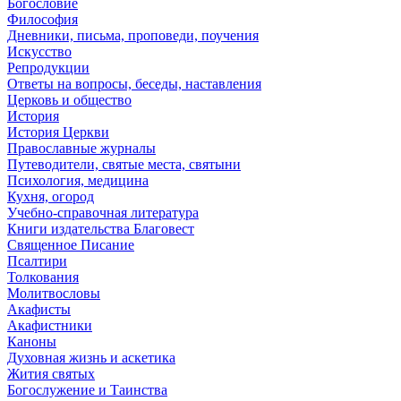
Богословие
Философия
Дневники, письма, проповеди, поучения
Искусство
Репродукции
Ответы на вопросы, беседы, наставления
Церковь и общество
История
История Церкви
Православные журналы
Путеводители, святые места, святыни
Психология, медицина
Кухня, огород
Учебно-справочная литература
Книги издательства Благовест
Священное Писание
Псалтири
Толкования
Молитвословы
Акафисты
Акафистники
Каноны
Духовная жизнь и аскетика
Жития святых
Богослужение и Таинства