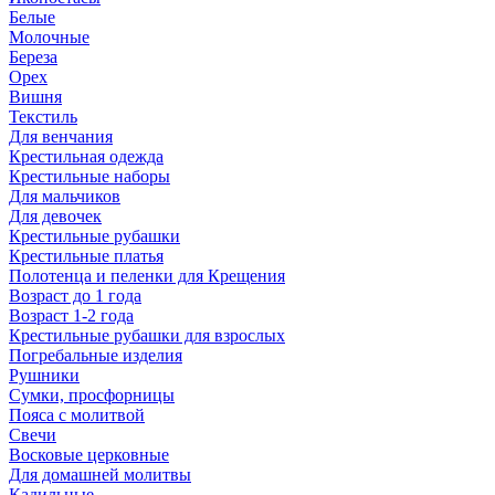
Белые
Молочные
Береза
Орех
Вишня
Текстиль
Для венчания
Крестильная одежда
Крестильные наборы
Для мальчиков
Для девочек
Крестильные рубашки
Крестильные платья
Полотенца и пеленки для Крещения
Возраст до 1 года
Возраст 1-2 года
Крестильные рубашки для взрослых
Погребальные изделия
Рушники
Сумки, просфорницы
Пояса с молитвой
Свечи
Восковые церковные
Для домашней молитвы
Кадильные