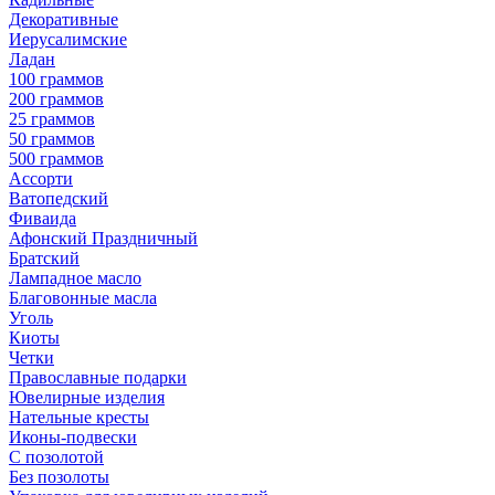
Декоративные
Иерусалимские
Ладан
100 граммов
200 граммов
25 граммов
50 граммов
500 граммов
Ассорти
Ватопедский
Фиваида
Афонский Праздничный
Братский
Лампадное масло
Благовонные масла
Уголь
Киоты
Четки
Православные подарки
Ювелирные изделия
Нательные кресты
Иконы-подвески
С позолотой
Без позолоты