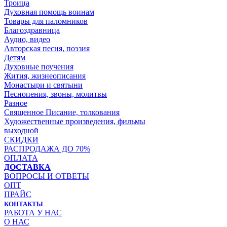
Троица
Духовная помощь воинам
Товары для паломников
Благоздравница
Аудио, видео
Авторская песня, поэзия
Детям
Духовные поучения
Жития, жизнеописания
Монастыри и святыни
Песнопения, звоны, молитвы
Разное
Священное Писание, толкования
Художественные произведения, фильмы
выходной
СКИДКИ
РАСПРОДАЖА ДО 70%
ОПЛАТА
ДОСТАВКА
ВОПРОСЫ И ОТВЕТЫ
ОПТ
ПРАЙС
КОНТАКТЫ
РАБОТА У НАС
О НАС