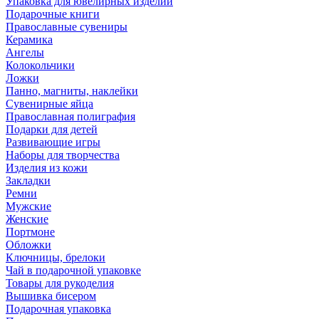
Упаковка для ювелирных изделий
Подарочные книги
Православные сувениры
Керамика
Ангелы
Колокольчики
Ложки
Панно, магниты, наклейки
Сувенирные яйца
Православная полиграфия
Подарки для детей
Развивающие игры
Наборы для творчества
Изделия из кожи
Закладки
Ремни
Мужские
Женские
Портмоне
Обложки
Ключницы, брелоки
Чай в подарочной упаковке
Товары для рукоделия
Вышивка бисером
Подарочная упаковка