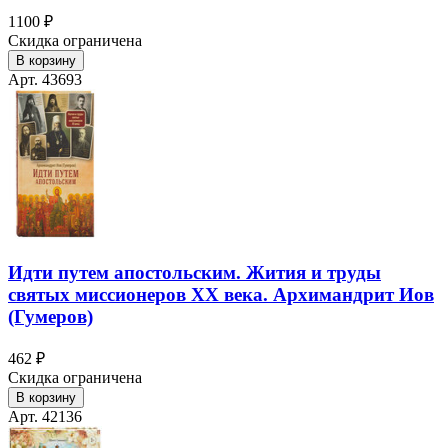
1100 ₽
Скидка ограничена
В корзину
Арт. 43693
Идти путем апостольским. Жития и труды
святых миссионеров ХХ века. Архимандрит Иов
(Гумеров)
462 ₽
Скидка ограничена
В корзину
Арт. 42136