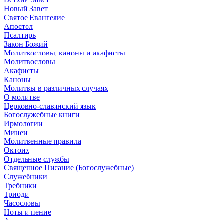
Новый Завет
Святое Евангелие
Апостол
Псалтирь
Закон Божий
Молитвословы, каноны и акафисты
Молитвословы
Акафисты
Каноны
Молитвы в различных случаях
О молитве
Церковно-славянский язык
Богослужебные книги
Ирмологии
Минеи
Молитвенные правила
Октоих
Отдельные службы
Священное Писание (Богослужебные)
Служебники
Требники
Триоди
Часословы
Ноты и пение