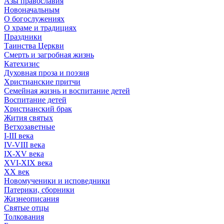
Азы православия
Новоначальным
О богослужениях
О храме и традициях
Праздники
Таинства Церкви
Смерть и загробная жизнь
Катехизис
Духовная проза и поэзия
Христианские притчи
Семейная жизнь и воспитание детей
Воспитание детей
Христианский брак
Жития святых
Ветхозаветные
I-III века
IV-VIII века
IX-XV века
XVI-XIX века
XX век
Новомученики и исповедники
Патерики, сборники
Жизнеописания
Святые отцы
Толкования