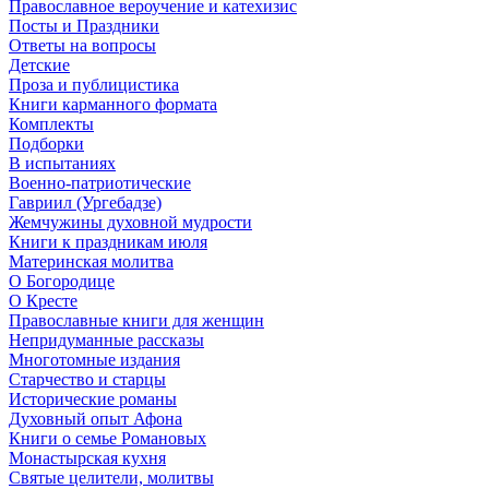
Православное вероучение и катехизис
Посты и Праздники
Ответы на вопросы
Детские
Проза и публицистика
Книги карманного формата
Комплекты
Подборки
В испытаниях
Военно-патриотические
Гавриил (Ургебадзе)
Жемчужины духовной мудрости
Книги к праздникам июля
Материнская молитва
О Богородице
О Кресте
Православные книги для женщин
Непридуманные рассказы
Многотомные издания
Старчество и старцы
Исторические романы
Духовный опыт Афона
Книги о семье Романовых
Монастырская кухня
Святые целители, молитвы