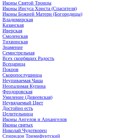
Иконы Святой Троицы
Иконы Иисуса Христа (Спасителя)
Иконы Божией Матери (Богородицы)
Владимирская
Казанская
Иверская
Смоленская
Тихвинская
Знамение
Семистрельная
Всех скорбящих Радость
Всецарица
Покров
Скоропослушница
Неупиваемая Чаша
Неопалимая Купина
Феодоровская
Умиление (Дивеевская)
Неувядаемый Цвет
Достойно есть
Целительница
Иконы Ангелов и Архангелов
Иконы святых
Николай Чудотворец
Спиридон Тримифунтский