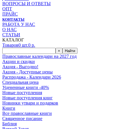
ВОПРОСЫ И ОТВЕТЫ
ОПТ
ПРАЙС
КОНТАКТЫ
РАБОТА У НАС
О НАС
СТАТЬИ
КАТАЛОГ
Товаров
0
шт.
0
р.
×
Найти
Православные календари на 2027 год
Акции и скидки
Акция - Выгодно!
Акция - Доступные цены
Распродажа - Календари 2026
Специальная цена
Уцененные книги -40%
Новые поступления
Новые поступления книг
Новинки утвари и подарков
Книги
Все православные книги
Священное писание
Библия
Ветхий Завет