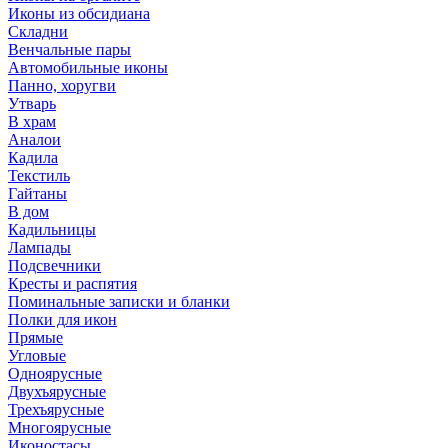
Иконы из обсидиана
Складни
Венчальные пары
Автомобильные иконы
Панно, хоругви
Утварь
В храм
Аналои
Кадила
Текстиль
Гайтаны
В дом
Кадильницы
Лампады
Подсвечники
Кресты и распятия
Поминальные записки и бланки
Полки для икон
Прямые
Угловые
Одноярусные
Двухъярусные
Трехъярусные
Многоярусные
Иконостасы