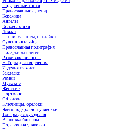
Упаковка для ювелирных изделий
Подарочные книги
Православные сувениры
Керамика
Ангелы
Колокольчики
Ложки
Панно, магниты, наклейки
Сувенирные яйца
Православная полиграфия
Подарки для детей
Развивающие игры
Наборы для творчества
Изделия из кожи
Закладки
Ремни
Мужские
Женские
Портмоне
Обложки
Ключницы, брелоки
Чай в подарочной упаковке
Товары для рукоделия
Вышивка бисером
Подарочная упаковка