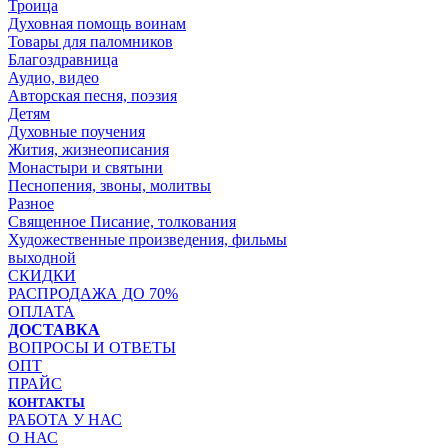
Троица
Духовная помощь воинам
Товары для паломников
Благоздравница
Аудио, видео
Авторская песня, поэзия
Детям
Духовные поучения
Жития, жизнеописания
Монастыри и святыни
Песнопения, звоны, молитвы
Разное
Священное Писание, толкования
Художественные произведения, фильмы
выходной
СКИДКИ
РАСПРОДАЖА ДО 70%
ОПЛАТА
ДОСТАВКА
ВОПРОСЫ И ОТВЕТЫ
ОПТ
ПРАЙС
КОНТАКТЫ
РАБОТА У НАС
О НАС