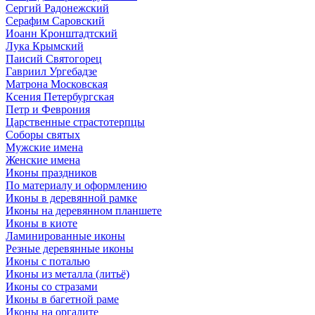
Сергий Радонежский
Серафим Саровский
Иоанн Кронштадтский
Лука Крымский
Паисий Святогорец
Гавриил Ургебадзе
Матрона Московская
Ксения Петербургская
Петр и Феврония
Царственные страстотерпцы
Соборы святых
Мужские имена
Женские имена
Иконы праздников
По материалу и оформлению
Иконы в деревянной рамке
Иконы на деревянном планшете
Иконы в киоте
Ламинированные иконы
Резные деревянные иконы
Иконы с поталью
Иконы из металла (литьё)
Иконы со стразами
Иконы в багетной раме
Иконы на оргалите