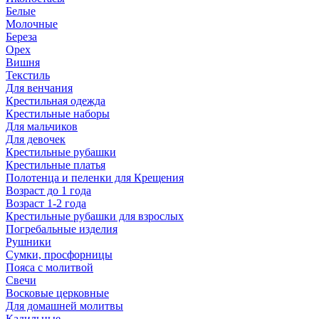
Белые
Молочные
Береза
Орех
Вишня
Текстиль
Для венчания
Крестильная одежда
Крестильные наборы
Для мальчиков
Для девочек
Крестильные рубашки
Крестильные платья
Полотенца и пеленки для Крещения
Возраст до 1 года
Возраст 1-2 года
Крестильные рубашки для взрослых
Погребальные изделия
Рушники
Сумки, просфорницы
Пояса с молитвой
Свечи
Восковые церковные
Для домашней молитвы
Кадильные