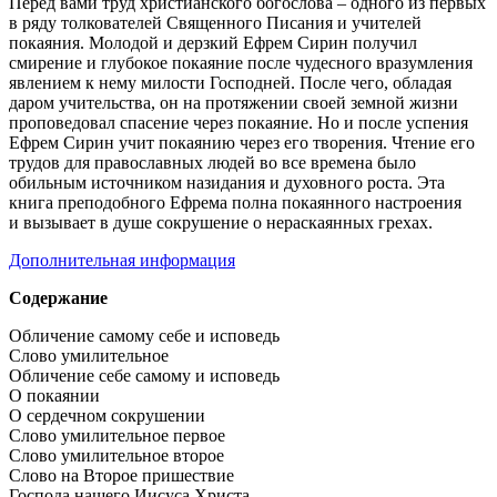
Перед вами труд христианского богослова – одного из первых
в ряду толкователей Священного Писания и учителей
покаяния. Молодой и дерзкий Ефрем Сирин получил
смирение и глубокое покаяние после чудесного вразумления
явлением к нему милости Господней. После чего, обладая
даром учительства, он на протяжении своей земной жизни
проповедовал спасение через покаяние. Но и после успения
Ефрем Сирин учит покаянию через его творения. Чтение его
трудов для православных людей во все времена было
обильным источником назидания и духовного роста. Эта
книга преподобного Ефрема полна покаянного настроения
и вызывает в душе сокрушение о нераскаянных грехах.
Дополнительная информация
Содержание
Обличение самому себе и исповедь
Слово умилительное
Обличение себе самому и исповедь
О покаянии
О сердечном сокрушении
Слово умилительное первое
Слово умилительное второе
Слово на Второе пришествие
Господа нашего Иисуса Христа