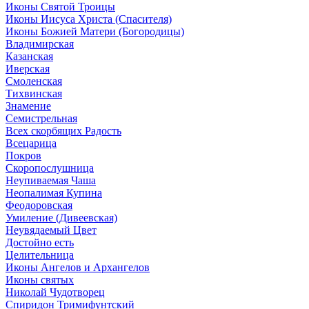
Иконы Святой Троицы
Иконы Иисуса Христа (Спасителя)
Иконы Божией Матери (Богородицы)
Владимирская
Казанская
Иверская
Смоленская
Тихвинская
Знамение
Семистрельная
Всех скорбящих Радость
Всецарица
Покров
Скоропослушница
Неупиваемая Чаша
Неопалимая Купина
Феодоровская
Умиление (Дивеевская)
Неувядаемый Цвет
Достойно есть
Целительница
Иконы Ангелов и Архангелов
Иконы святых
Николай Чудотворец
Спиридон Тримифунтский