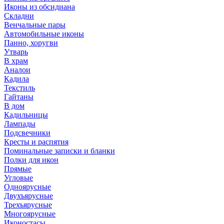
Иконы из обсидиана
Складни
Венчальные пары
Автомобильные иконы
Панно, хоругви
Утварь
В храм
Аналои
Кадила
Текстиль
Гайтаны
В дом
Кадильницы
Лампады
Подсвечники
Кресты и распятия
Поминальные записки и бланки
Полки для икон
Прямые
Угловые
Одноярусные
Двухъярусные
Трехъярусные
Многоярусные
Иконостасы