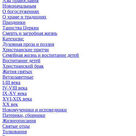
Азы православия
Новоначальным
О богослужениях
О храме и традициях
Праздники
Таинства Церкви
Смерть и загробная жизнь
Катехизис
Духовная проза и поэзия
Христианские притчи
Семейная жизнь и воспитание детей
Воспитание детей
Христианский брак
Жития святых
Ветхозаветные
I-III века
IV-VIII века
IX-XV века
XVI-XIX века
XX век
Новомученики и исповедники
Патерики, сборники
Жизнеописания
Святые отцы
Толкования