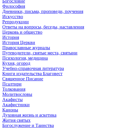
Богословие
Философия
Дневники, письма, проповеди, поучения
Искусство
Репродукции
Ответы на вопросы, беседы, наставления
Церковь и общество
История
История Церкви
Православные журналы
Путеводители, святые места, святыни
Психология, медицина
Кухня, огород
Учебно-справочная литература
Книги издательства Благовест
Священное Писание
Псалтири
Толкования
Молитвословы
Акафисты
Акафистники
Каноны
Духовная жизнь и аскетика
Жития святых
Богослужение и Таинства