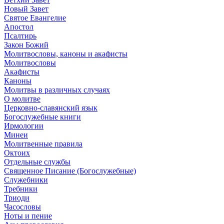
Новый Завет
Святое Евангелие
Апостол
Псалтирь
Закон Божий
Молитвословы, каноны и акафисты
Молитвословы
Акафисты
Каноны
Молитвы в различных случаях
О молитве
Церковно-славянский язык
Богослужебные книги
Ирмологии
Минеи
Молитвенные правила
Октоих
Отдельные службы
Священное Писание (Богослужебные)
Служебники
Требники
Триоди
Часословы
Ноты и пение