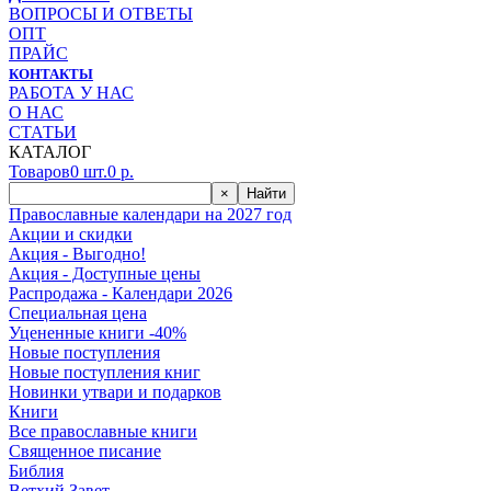
ВОПРОСЫ И ОТВЕТЫ
ОПТ
ПРАЙС
КОНТАКТЫ
РАБОТА У НАС
О НАС
СТАТЬИ
КАТАЛОГ
Товаров
0
шт.
0
р.
×
Найти
Православные календари на 2027 год
Акции и скидки
Акция - Выгодно!
Акция - Доступные цены
Распродажа - Календари 2026
Специальная цена
Уцененные книги -40%
Новые поступления
Новые поступления книг
Новинки утвари и подарков
Книги
Все православные книги
Священное писание
Библия
Ветхий Завет