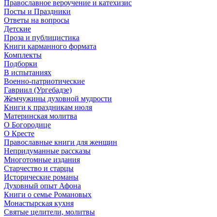
Православное вероучение и катехизис
Посты и Праздники
Ответы на вопросы
Детские
Проза и публицистика
Книги карманного формата
Комплекты
Подборки
В испытаниях
Военно-патриотические
Гавриил (Ургебадзе)
Жемчужины духовной мудрости
Книги к праздникам июля
Материнская молитва
О Богородице
О Кресте
Православные книги для женщин
Непридуманные рассказы
Многотомные издания
Старчество и старцы
Исторические романы
Духовный опыт Афона
Книги о семье Романовых
Монастырская кухня
Святые целители, молитвы