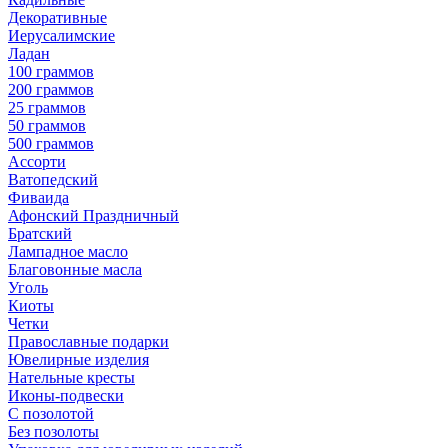
Декоративные
Иерусалимские
Ладан
100 граммов
200 граммов
25 граммов
50 граммов
500 граммов
Ассорти
Ватопедский
Фиваида
Афонский Праздничный
Братский
Лампадное масло
Благовонные масла
Уголь
Киоты
Четки
Православные подарки
Ювелирные изделия
Нательные кресты
Иконы-подвески
С позолотой
Без позолоты