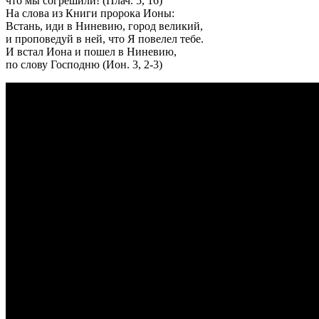
что мы согрешили! (Плач. 5, 16)
На слова из Книги пророка Ионы:
Встань, иди в Ниневию, город великий,
и проповедуй в ней, что Я повелел тебе.
И встал Иона и пошел в Ниневию,
по слову Господню (Ион. 3, 2-3)